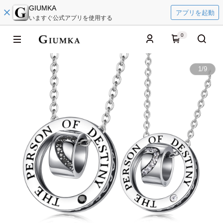
GIUMKA
アプリを起動
いますぐ公式アプリを使用する
0
1
/
9