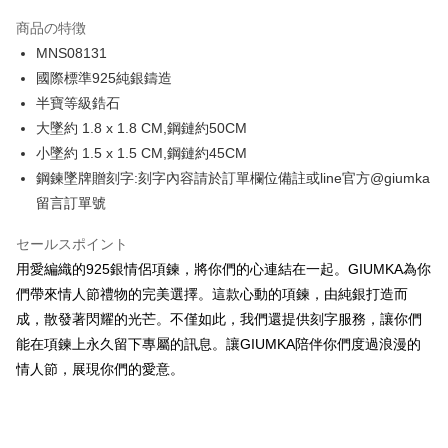
3回払い、金利0、毎回
NT$660
21行の銀行
商品の特徴
6回払い、金利0、毎回
NT$330
21行の銀行
合作金庫商業銀行
第一商業銀行
MNS08131
華南商業銀行
彰化商業銀行
12回払い、金利0、毎回
NT$165
21行の銀行
合作金庫商業銀行
第一商業銀行
國際標準925純銀鑄造
上海商業儲蓄銀行
台北富邦商業銀行
華南商業銀行
彰化商業銀行
24回払い、金利0、毎回
NT$82
20行の銀行
合作金庫商業銀行
第一商業銀行
国泰世華商業銀行
兆豐國際商業銀行
半寶等級鋯石
上海商業儲蓄銀行
台北富邦商業銀行
華南商業銀行
彰化商業銀行
台湾中小企業銀行
台中商業銀行
合作金庫商業銀行
第一商業銀行
大墜約 1.8 x 1.8 CM,鋼鏈約50CM
コンビニ店頭代金引換
国泰世華商業銀行
兆豐國際商業銀行
上海商業儲蓄銀行
台北富邦商業銀行
HSBC(台湾)商業銀行
華泰商業銀行
華南商業銀行
彰化商業銀行
台湾中小企業銀行
台中商業銀行
小墜約 1.5 x 1.5 CM,鋼鏈約45CM
国泰世華商業銀行
兆豐國際商業銀行
聯邦商業銀行
遠東国際商業銀行
LINE Pay
上海商業儲蓄銀行
台北富邦商業銀行
HSBC(台湾)商業銀行
華泰商業銀行
鋼鍊墜牌贈刻字:刻字內容請於訂單欄位備註或line官方@giumka
台湾中小企業銀行
台中商業銀行
元大商業銀行
永豐商業銀行
兆豐國際商業銀行
台湾中小企業銀行
聯邦商業銀行
遠東国際商業銀行
HSBC(台湾)商業銀行
華泰商業銀行
Apple Pay
留言訂單號
玉山商業銀行
星展(台湾)商業銀行
台中商業銀行
HSBC(台湾)商業銀行
元大商業銀行
永豐商業銀行
聯邦商業銀行
遠東国際商業銀行
台新國際商業銀行
中国信託商業銀行
華泰商業銀行
聯邦商業銀行
玉山商業銀行
星展(台湾)商業銀行
JKOPAY
元大商業銀行
永豐商業銀行
セールスポイント
台湾楽天クレジットカード会社
遠東国際商業銀行
元大商業銀行
台新國際商業銀行
中国信託商業銀行
玉山商業銀行
星展(台湾)商業銀行
用愛編織的925銀情侶項鍊，將你們的心連結在一起。GIUMKA為你
永豐商業銀行
玉山商業銀行
台湾楽天クレジットカード会社
Easy Wallet
台新國際商業銀行
中国信託商業銀行
星展(台湾)商業銀行
台新國際商業銀行
們帶來情人節禮物的完美選擇。這款心動的項鍊，由純銀打造而
台湾楽天クレジットカード会社
中国信託商業銀行
台湾楽天クレジットカード会社
Google Pay
成，散發著閃耀的光芒。不僅如此，我們還提供刻字服務，讓你們
能在項鍊上永久留下專屬的訊息。讓GIUMKA陪伴你們度過浪漫的
Plus Pay
情人節，展現你們的愛意。
AFTEE代金後払い
説明
一、 AFTEE代金後払いについて