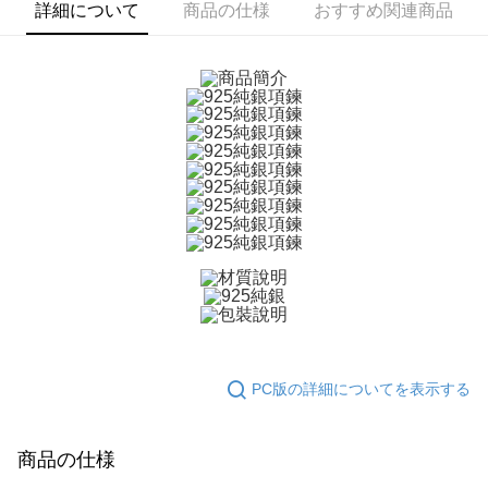
ATM払い
1.お支払い方法でAFTEE代金後払いを選択すると、携帯電話認証ウィンド
詳細について
商品の仕様
おすすめ関連商品
ウが表示されます。
代金引換
2.SMSで認証してお支払い手続を進めてください。
3.注文するときのお支払いは不要です。商品はご指定の住所に配送されま
す。
配送方法
4.ご注文が完了すると、携帯に支払い通知のSMSが届きます。アプリ会員
の場合は、AFTEE アプリプッシュ通知が届きます。
全家取貨付款
5.商品受け取り時のお支払いは不要です。商品を確かめてから、SMSまた
送料無料
はアプリの通知に従って、4大コンビニ、またはATM/オンラインバンキン
グでお支払いください。
付款後全家取貨
代金納付期限は最短で 14 日以内ですので、ご注意ください。AFTEE アプ
送料無料
リをダウンロードして AFTEE 会員になるとお支払い期限を最長 45 日以内
まで延長できます。
7-11取貨付款
送料無料
お支払期限は、ショップが請求した期日と、AFTEEで延長できる日数をも
とに計算されます。AFTEEで注文すると、商品を受け取るまで支払い期限
付款後7-11取貨
を延長できますが、商品を期限内に受け取れない場合があります（例：予
約商品や商品到着日が比較的遅い商品）。そのため、商品到着の有無に関
送料無料
わらず、AFTEEで指定された期限内にお支払いください。
PC版の詳細についてを表示する
7-11取貨(快速到店)
二、支払い限度額
送料無料
1.初回 AFTEEを ご利用の際に、認証結果及び当社の審査の結果に基づ
商品の仕様
き、限度額が設定されます。
2.決済金額は最低NT$20です。
黑貓宅急便-(離島請自行填寫住址)