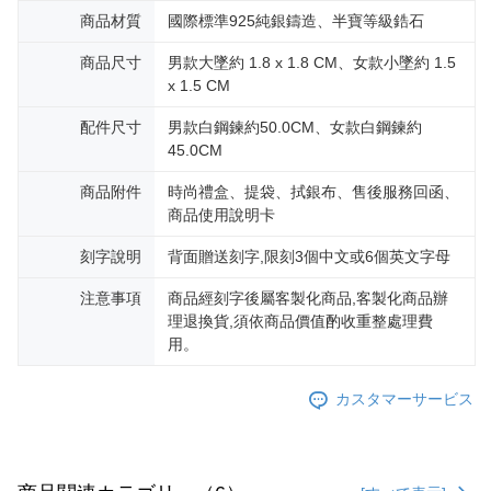
3.現在、台湾の会員のみご利用いただけます。
送料無料
商品材質
國際標準925純銀鑄造、半寶等級鋯石
三、利用規約「AFTEE代金後払い」（以下当サービスという）はネットプ
郵局掛號
商品尺寸
男款大墜約 1.8 x 1.8 CM、女款小墜約 1.5
ロテクションズ（以下 AFTEE という）が提供し、AFTEEが代金を徴収し
x 1.5 CM
ます。当サービスご利用の際に提供しなければならない個人情報（注文者
送料無料
の氏名、電話番号、受取人の氏名、電話番号、受取人住所を含むがこれに
配件尺寸
男款白鋼鍊約50.0CM、女款白鋼鍊約
限らない）は、AFTEEに渡され当サービスで必要な範囲内で利用されま
機車快遞(限大台北地區運費到付) 下單後請聯絡LINE官方帳號 @gi
す。AFTEEの個人情報の収集、処理、利用について、詳細はAFTEE公式ホ
45.0CM
umka
ームページの『個人情報の収集、処理及び利用に関する声明』をご参照く
ださい（
https://aftee.tw/privacypolicy/
）。
送料無料
商品附件
時尚禮盒、提袋、拭銀布、售後服務回函、
商品使用說明卡
AFTEEの初回ご利用の際に、審査を通過すれば、最高額がNT$10,000にな
黑貓到付(離島不適用)
ります。支払い期限を過ぎた場合、その金額に基づいて年利20%の遅延滞
刻字說明
背面贈送刻字,限刻3個中文或6個英文字母
送料無料
納金が加算されます。未成年の利用者は、事前に法定代理人または後見人
の同意を得ればAFTEEをご利用いただけます。
注意事項
商品經刻字後屬客製化商品,客製化商品辦
海外宅配
送料を確認
理退換貨,須依商品價值酌收重整處理費
個人情報の処理、利用について疑問がある、または関連する法律の権利を
用。
行使したい場合は、ネットプロテクションズ
cs_tw@netprotections.co.jp
にご連絡ください。上記に示した個人情報を、必要な購入注文書とあわせ
てAFTEEにご提供いただく、またはAFTEEにあなたの個人情報の収集、処
カスタマーサービス
理、利用を許可することににご同意いただけない場合は、当サービスを選
択しないでください。