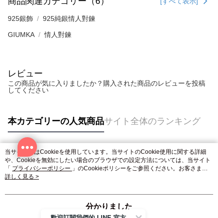
商品関連カテゴリー（6）
[すべて表示]
925銀飾
925純銀情人對鍊
GIUMKA
情人對鍊
レビュー
この商品が気に入りましたか？購入された商品のレビューを投稿
してください
本カテゴリーの人気商品
サイト全体のランキング
当サイトではCookieを使用しています。当サイトのCookie使用に関する詳細
人気タグ
や、Cookieを無効にしたい場合のブラウザでの設定方法については、当サイト
「
プライバシーポリシー
」のCookieポリシーをご参照ください。お客さま
が、当サイトを引き続き使用される場合、当社がサイト利用規約のCookieポリ
詳しく見る >
シーに基づいてCookieを使用することに同意したものとみなします。
分かりました
歡迎訂閱我們的 LINE 官方帳號