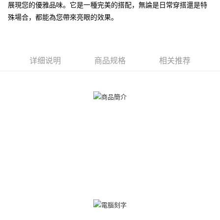
一、關於 AFTEE先享後付
展現您的優雅品味。它是一種完美的搭配，無論是日常穿搭還是特
ATM付款
1. 於付款方式選擇AFTEE先享後付，將跳出AFTEE先享後付手機驗證視
殊場合，都能為您帶來亮眼的效果。
窗。
货到付款
2. 進行簡訊驗證之後，即可完成結帳手續。
3. 訂單確認後不需事先繳費，商品會配送至您的指定地址。
4. 下訂完成後，您的手機會收到一封繳費通知簡訊，APP會員則會收到
运送方式
AFTEE APP推播通知。
详细说明
商品规格
相关推荐
5. 收到商品當下無需繳費，確認無誤後，請再利用繳費通知簡訊或AFTEE
全家取貨付款
APP於四大便利商店‧ATM/網銀等方式進行付款。
免运费
請留意繳費期限為 14 天。唯有下載 AFTEE App 成為 AFTEE 會員者方能享
付款後全家取貨
有最長 45 天內付款之服務。
免运费
繳費期限，為商家向您請款的時間，再加上使用AFTEE可延長的天數所計算
出。使用AFTEE下訂可以延長您收到商品前的繳費天數，但無法保證一定能
7-11取貨付款
夠在期限內收到商品(例如:預購商品或預計到貨時間較長者)。因此無論收到
免运费
商品與否，仍需要請您在AFTEE規定的時間內完成繳費。
二、付款限制
付款後7-11取貨
1. 初次使用 AFTEE 時，將依認證結果及本公司審查結果，核予每個人不同
免运费
之上限額度
2. 結帳金額須大於NT$30
7-11取貨(快速到店)
3. 目前僅支援台灣會員
免运费
三、聲明條款