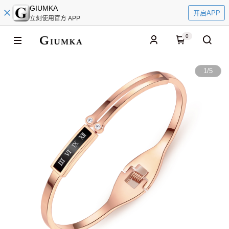
GIUMKA
开启APP
立刻使用官方 APP
0
1
/
5