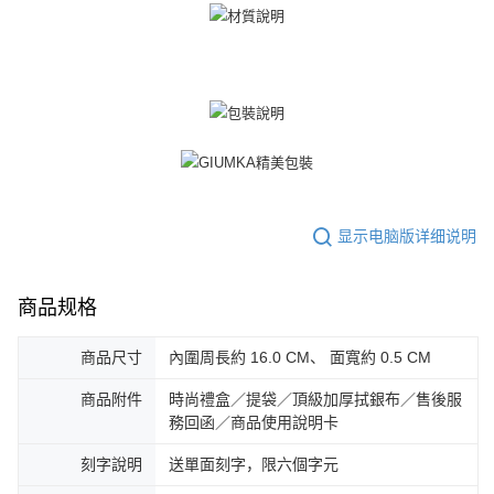
「AFTEE先享後付」(下稱本服務)乃由恩沛科技股份有限公司(下稱 AFTEE )
黑貓宅急便-(離島請自行填寫住址)
所提供，並由 AFTEE 向您收取款項。因使用本服務所須提供之個人資料(包
免运费
含但不限於訂購人姓名、電話，收件人姓名、電話、收件地址)，將交付予
AFTEE 於本服務必要服務範圍內運用。關於 AFTEE 對於個人資料之蒐集、
郵局掛號
處理、利用，詳參 AFTEE 官網之『個人資料蒐集、處理及利用告知聲明』
（
https://aftee.tw/privacypolicy/
）。
免运费
若款項超過繳費期限，將根據當次的金額加收年利率 16% 的逾期滯納金。
機車快遞(限大台北地區運費到付) 下單後請聯絡LINE官方帳號 @gi
未成年的使用者，請事先徵得法定代理人或監護人之同意方可使用
umka
AFTEE。
免运费
若您對於個人資料之處理、利用有任何疑問，或欲行使相關法律權利，請聯
显示电脑版详细说明
繫恩沛科技股份有限公司。若您不同意我們將上開所示之個人資料，連同必
黑貓到付(離島不適用)
要之購買訂單資訊提供予 AFTEE ，或讓 AFTEE 蒐集處理利用您的個人資
免运费
料，請勿選用本服務。
商品规格
海外宅配
查看运费
商品尺寸
內圍周長約 16.0 CM、 面寬約 0.5 CM
商品附件
時尚禮盒／提袋／頂級加厚拭銀布／售後服
務回函／商品使用說明卡
刻字說明
送單面刻字，限六個字元