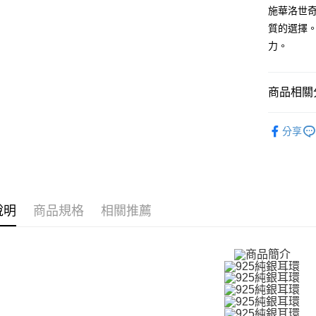
元大商
兆豐國
聯邦商
施華洛世奇
匯豐（
Apple Pay
玉山商
台中商
元大商
質的選擇
聯邦商
台新國
華泰商
玉山商
街口支付
元大商
力。
台灣樂
遠東國
台新國
玉山商
永豐商
台灣樂
悠遊付
台新國
星展（
台灣樂
商品相關分
中國信
Google Pa
925銀飾
全盈+PAY
分享
GIUMKA
AFTEE先
相關說明
精選推薦
【關於「A
ATM付款
耳環
9
AFTEE
便利好安
說明
商品規格
相關推薦
耳環
女
貨到付款
１．簡單
２．便利
館長推薦
３．安心
運送方式
【「AFT
１．於結帳
全家取貨
付」結帳
免運費
２．訂單