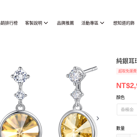
熱銷排行榜
客製說明
品牌推薦
活動專區
想知道的飾
純銀耳
超取免運費
NT$2,
顏色
香檳金
數量