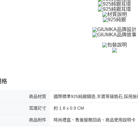
３．收到繳
／ATM／
付款後全
※ 請注意
免運費
絡購買商品
先享後付
7-11取貨
※ 交易是
是否繳費成
免運費
付客戶支
付款後7-1
【注意事
免運費
１．透過由
交易，需
7-11取貨
求債權轉
２．關於
免運費
https://aft
規格
３．未成
黑貓宅急便
「AFTE
免運費
任。
商品材質
國際標準925純銀鑄造,半寶等級鋯石,採用
４．使用「
郵局掛號
即時審查
耳環尺寸
約 1.8 x 0.9 CM
結果請求
免運費
５．嚴禁
商品附件
時尚禮盒、售後服務回函、商品使用說明卡
形，恩沛
機車快遞(
動。
umka