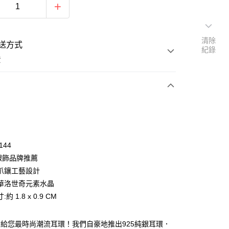
清除
送方式
紀錄
費
次付款
期付款
0 利率 每期
NT$993
21家銀行
144
0 利率 每期
NT$496
21家銀行
庫商業銀行
第一商業銀行
純銀飾品牌推薦
業銀行
彰化商業銀行
 0 利率 每期
NT$248
21家銀行
爪鑲工藝設計
庫商業銀行
第一商業銀行
業儲蓄銀行
台北富邦商業銀行
業銀行
彰化商業銀行
華洛世奇元素水晶
 0 利率 每期
NT$124
20家銀行
庫商業銀行
第一商業銀行
華商業銀行
兆豐國際商業銀行
業儲蓄銀行
台北富邦商業銀行
約 1.8 x 0.9 CM
業銀行
彰化商業銀行
小企業銀行
台中商業銀行
庫商業銀行
第一商業銀行
付款
華商業銀行
兆豐國際商業銀行
業儲蓄銀行
台北富邦商業銀行
台灣）商業銀行
華泰商業銀行
業銀行
彰化商業銀行
小企業銀行
台中商業銀行
華商業銀行
兆豐國際商業銀行
業銀行
遠東國際商業銀行
業儲蓄銀行
台北富邦商業銀行
A帶給您最時尚潮流耳環！我們自豪地推出925純銀耳環．
台灣）商業銀行
華泰商業銀行
小企業銀行
台中商業銀行