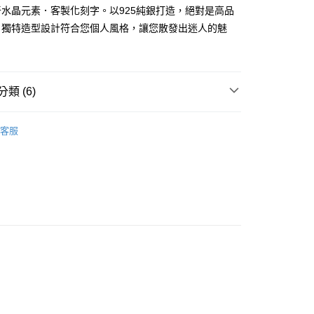
業銀行
永豐商業銀行
際商業銀行
臺灣中小企業銀行
業銀行
遠東國際商業銀行
水晶元素．客製化刻字。以925純銀打造，絕對是高品
台灣）商業銀行
華泰商業銀行
業銀行
星展（台灣）商業銀行
業銀行
匯豐（台灣）商業銀行
業銀行
永豐商業銀行
。獨特造型設計符合您個人風格，讓您散發出迷人的魅
業銀行
遠東國際商業銀行
際商業銀行
中國信託商業銀行
業銀行
聯邦商業銀行
業銀行
星展（台灣）商業銀行
業銀行
永豐商業銀行
天信用卡公司
際商業銀行
元大商業銀行
際商業銀行
中國信託商業銀行
業銀行
星展（台灣）商業銀行
業銀行
玉山商業銀行
天信用卡公司
際商業銀行
中國信託商業銀行
台灣）商業銀行
台新國際商業銀行
天信用卡公司
類 (6)
託商業銀行
台灣樂天信用卡公司
y
925純銀耳環
客服
淑女款耳環
享後付
施華洛世奇元素
FTEE先享後付」】
25純銀 耳環
先享後付是「在收到商品之後才付款」的支付方式。 讓您購物簡單
心！
生 耳環
：不需註冊會員、不需綁卡、不需儲值。
：只要手機號碼，簡訊認證，即可結帳。
謝師禮優選
：先確認商品／服務後，再付款。
EE先享後付」結帳流程】
方式選擇「AFTEE先享後付」後，將跳轉至「AFTEE先享後
付款
頁面，進行簡訊認證並確認金額後，即可完成結帳。
成立數日內，您將收到繳費通知簡訊。