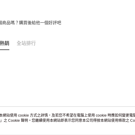
免運費
黑貓到付(
免運費
個商品嗎？購買後給他一個好評吧
海外宅配
熱銷
全站排行
本網站使用 cookie 方式之詳情，及若您不希望在電腦上使用 cookie 時應如何變更電腦的
」之 Cookie 聲明。您繼續使用本網站即表示您同意本公司得按本網站使用條款之 Coo
關於我們
客服資訊
品牌故事
購物說明