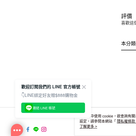
評價
喜歡這
本分類
歡迎訂閱我們的 LINE 官方帳號
👇LINE綁定好友贈$888購物金
連結 LINE 帳號
本網站中使用 cookie，欲查詢有關
設定，請參閱本網站「
隱私權條款
使用 cookie。
了解更多 >