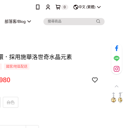
0
中文 (繁體)
部落客/Blog
環．採用施華洛世奇水晶元素
國家/地區配送
980
白色