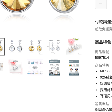
付款與運
超取免運
付款方式
商品特色
信用卡一
商品編號
5097514
信用卡分
商品特色
3 期 
MFS08
6 期 
合作金
925
華南商
12 期
採珠寶
合作金
上海商
華南商
採用施
24 期
合作金
國泰世
上海商
耳環尺寸:
華南商
臺灣中
合作金
超商取貨
國泰世
上海商
匯豐（
華南商
銷售重點
臺灣中
國泰世
聯邦商
LINE Pay
上海商
GIUMK
匯豐（
臺灣中