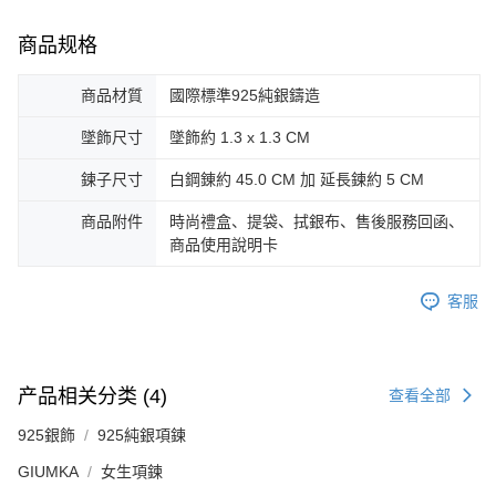
所提供，並由 AFTEE 向您收取款項。因使用本服務所須提供之個人資料(包
免运费
含但不限於訂購人姓名、電話，收件人姓名、電話、收件地址)，將交付予
商品规格
AFTEE 於本服務必要服務範圍內運用。關於 AFTEE 對於個人資料之蒐集、
郵局掛號
處理、利用，詳參 AFTEE 官網之『個人資料蒐集、處理及利用告知聲明』
（
https://aftee.tw/privacypolicy/
）。
免运费
商品材質
國際標準925純銀鑄造
若款項超過繳費期限，將根據當次的金額加收年利率 16% 的逾期滯納金。
機車快遞(限大台北地區運費到付) 下單後請聯絡LINE官方帳號 @gi
墜飾尺寸
墜飾約 1.3 x 1.3 CM
未成年的使用者，請事先徵得法定代理人或監護人之同意方可使用
umka
AFTEE。
鍊子尺寸
白鋼錬約 45.0 CM 加 延長鍊約 5 CM
免运费
若您對於個人資料之處理、利用有任何疑問，或欲行使相關法律權利，請聯
商品附件
時尚禮盒、提袋、拭銀布、售後服務回函、
繫恩沛科技股份有限公司。若您不同意我們將上開所示之個人資料，連同必
黑貓到付(離島不適用)
商品使用說明卡
要之購買訂單資訊提供予 AFTEE ，或讓 AFTEE 蒐集處理利用您的個人資
免运费
料，請勿選用本服務。
客服
海外宅配
查看运费
产品相关分类 (4)
查看全部
925銀飾
925純銀項鍊
GIUMKA
女生項鍊