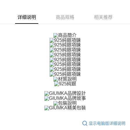
ATM付款
1. 於付款方式選擇AFTEE先享後付，將跳出AFTEE先享後付手機驗證視
窗。
货到付款
2. 進行簡訊驗證之後，即可完成結帳手續。
详细说明
商品规格
相关推荐
3. 訂單確認後不需事先繳費，商品會配送至您的指定地址。
4. 下訂完成後，您的手機會收到一封繳費通知簡訊，APP會員則會收到
运送方式
AFTEE APP推播通知。
5. 收到商品當下無需繳費，確認無誤後，請再利用繳費通知簡訊或AFTEE
全家取貨付款
APP於四大便利商店‧ATM/網銀等方式進行付款。
免运费
請留意繳費期限為 14 天。唯有下載 AFTEE App 成為 AFTEE 會員者方能享
付款後全家取貨
有最長 45 天內付款之服務。
免运费
繳費期限，為商家向您請款的時間，再加上使用AFTEE可延長的天數所計算
出。使用AFTEE下訂可以延長您收到商品前的繳費天數，但無法保證一定能
7-11取貨付款
夠在期限內收到商品(例如:預購商品或預計到貨時間較長者)。因此無論收到
免运费
商品與否，仍需要請您在AFTEE規定的時間內完成繳費。
二、付款限制
付款後7-11取貨
1. 初次使用 AFTEE 時，將依認證結果及本公司審查結果，核予每個人不同
免运费
之上限額度
2. 結帳金額須大於NT$30
7-11取貨(快速到店)
3. 目前僅支援台灣會員
免运费
三、聲明條款
显示电脑版详细说明
「AFTEE先享後付」(下稱本服務)乃由恩沛科技股份有限公司(下稱 AFTEE )
黑貓宅急便-(離島請自行填寫住址)