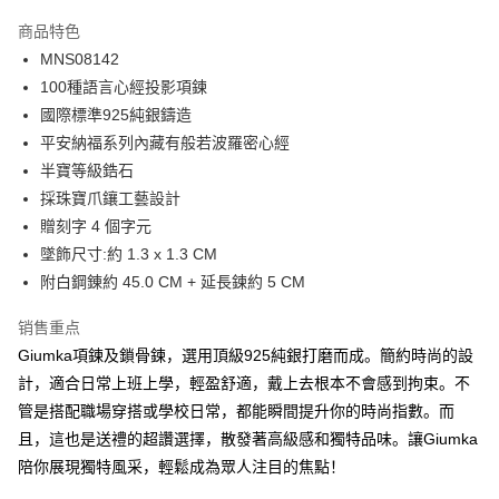
3期 0利率，每期
NT$660
21家银行
商品特色
6期 0利率，每期
NT$330
21家银行
合作金库商业银行
第一商业银行
MNS08142
华南商业银行
彰化商业银行
12期 0利率，每期
NT$165
21家银行
合作金库商业银行
第一商业银行
100種語言心經投影項鍊
上海商业储蓄银行
台北富邦商业银行
华南商业银行
彰化商业银行
24期 0利率，每期
NT$82
20家银行
合作金库商业银行
第一商业银行
国泰世华商业银行
兆丰国际商业银行
國際標準925純銀鑄造
上海商业储蓄银行
台北富邦商业银行
华南商业银行
彰化商业银行
台湾中小企业银行
台中商业银行
合作金库商业银行
第一商业银行
平安納福系列內藏有般若波羅密心經
超商取货付款
国泰世华商业银行
兆丰国际商业银行
上海商业储蓄银行
台北富邦商业银行
汇丰（台湾）商业银行
华泰商业银行
华南商业银行
彰化商业银行
台湾中小企业银行
台中商业银行
半寶等級鋯石
国泰世华商业银行
兆丰国际商业银行
联邦商业银行
远东国际商业银行
LINE Pay
上海商业储蓄银行
台北富邦商业银行
汇丰（台湾）商业银行
华泰商业银行
採珠寶爪鑲工藝設計
台湾中小企业银行
台中商业银行
元大商业银行
永丰商业银行
兆丰国际商业银行
台湾中小企业银行
联邦商业银行
远东国际商业银行
汇丰（台湾）商业银行
华泰商业银行
贈刻字 4 個字元
Apple Pay
玉山商业银行
星展（台湾）商业银行
台中商业银行
汇丰（台湾）商业银行
元大商业银行
永丰商业银行
联邦商业银行
远东国际商业银行
墜飾尺寸:約 1.3 x 1.3 CM
台新国际商业银行
中国信托商业银行
华泰商业银行
联邦商业银行
玉山商业银行
星展（台湾）商业银行
街口支付
元大商业银行
永丰商业银行
台湾乐天信用卡公司
远东国际商业银行
元大商业银行
附白鋼錬約 45.0 CM + 延長鍊約 5 CM
台新国际商业银行
中国信托商业银行
玉山商业银行
星展（台湾）商业银行
永丰商业银行
玉山商业银行
台湾乐天信用卡公司
悠遊付
台新国际商业银行
中国信托商业银行
销售重点
星展（台湾）商业银行
台新国际商业银行
台湾乐天信用卡公司
中国信托商业银行
台湾乐天信用卡公司
Google Pay
Giumka項鍊及鎖骨鍊，選用頂級925純銀打磨而成。簡約時尚的設
計，適合日常上班上學，輕盈舒適，戴上去根本不會感到拘束。不
Plus PAY
管是搭配職場穿搭或學校日常，都能瞬間提升你的時尚指數。而
AFTEE先享后付
且，這也是送禮的超讚選擇，散發著高級感和獨特品味。讓Giumka
相关说明
陪你展現獨特風采，輕鬆成為眾人注目的焦點！
一、關於 AFTEE先享後付