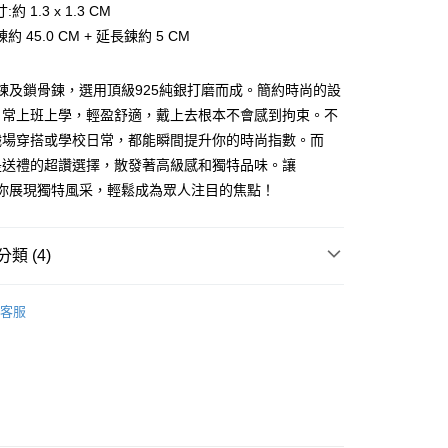
業銀行
永豐商業銀行
際商業銀行
臺灣中小企業銀行
約 1.3 x 1.3 CM
業銀行
遠東國際商業銀行
台灣）商業銀行
華泰商業銀行
業銀行
星展（台灣）商業銀行
業銀行
匯豐（台灣）商業銀行
業銀行
永豐商業銀行
約 45.0 CM + 延長鍊約 5 CM
業銀行
遠東國際商業銀行
際商業銀行
中國信託商業銀行
業銀行
聯邦商業銀行
業銀行
星展（台灣）商業銀行
業銀行
永豐商業銀行
天信用卡公司
際商業銀行
元大商業銀行
際商業銀行
中國信託商業銀行
業銀行
星展（台灣）商業銀行
a項鍊及鎖骨鍊，選用頂級925純銀打磨而成。簡約時尚的設
業銀行
玉山商業銀行
天信用卡公司
際商業銀行
中國信託商業銀行
台灣）商業銀行
台新國際商業銀行
日常上班上學，輕盈舒適，戴上去根本不會感到拘束。不
天信用卡公司
託商業銀行
台灣樂天信用卡公司
y
職場穿搭或學校日常，都能瞬間提升你的時尚指數。而
是送禮的超讚選擇，散發著高級感和獨特品味。讓
a陪你展現獨特風采，輕鬆成為眾人注目的焦點！
享後付
FTEE先享後付」】
類 (4)
先享後付是「在收到商品之後才付款」的支付方式。 讓您購物簡單
心！
925純銀項鍊
：不需註冊會員、不需綁卡、不需儲值。
客服
：只要手機號碼，簡訊認證，即可結帳。
女生項鍊
：先確認商品／服務後，再付款。
25純銀項鍊
EE先享後付」結帳流程】
生項鍊
方式選擇「AFTEE先享後付」後，將跳轉至「AFTEE先享後
付款
頁面，進行簡訊認證並確認金額後，即可完成結帳。
成立數日內，您將收到繳費通知簡訊。