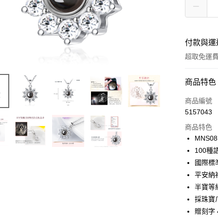
付款與運
超取免運
付款方式
商品特色
信用卡一
商品編號
5157043
信用卡分
商品特色
3 期 
MNS08
6 期 
合作金
100
華南商
12 期
國際標
合作金
上海商
華南商
平安納
24 期
合作金
國泰世
上海商
半寶等
華南商
臺灣中
合作金
超商取貨
國泰世
上海商
採珠寶
匯豐（
華南商
臺灣中
國泰世
聯邦商
贈刻字 
LINE Pay
上海商
匯豐（
臺灣中