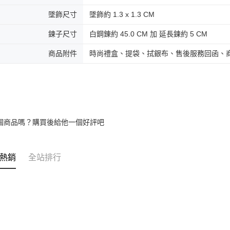
免運費
墜飾尺寸
墜飾約 1.3 x 1.3 CM
黑貓到付(
鍊子尺寸
白鋼錬約 45.0 CM 加 延長鍊約 5 CM
免運費
商品附件
時尚禮盒、提袋、拭銀布、售後服務回函、
海外宅配
個商品嗎？購買後給他一個好評吧
熱銷
全站排行