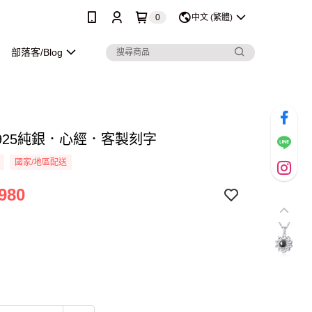
0
中文 (繁體)
部落客/Blog
925純銀．心經．客製刻字
國家/地區配送
980