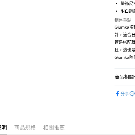
元大商
兆豐國
墜飾尺寸:
聯邦商
匯豐（
Apple Pay
玉山商
台中商
元大商
附白鋼錬
聯邦商
台新國
華泰商
玉山商
街口支付
元大商
銷售重點
台灣樂
遠東國
台新國
玉山商
Giumk
永豐商
台灣樂
悠遊付
台新國
星展（
計，適合
台灣樂
中國信
Google Pa
管是搭配
且，這也
全盈+PAY
Giumk
AFTEE先
相關說明
【關於「A
商品相關分
ATM付款
AFTEE
便利好安
925銀飾
貨到付款
１．簡單
分享
２．便利
GIUMKA
３．安心
項鍊
9
運送方式
【「AFT
項鍊
女
１．於結帳
全家取貨
付」結帳
說明
商品規格
相關推薦
免運費
２．訂單