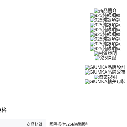
３．收到繳
／ATM／
付款後全
※ 請注意
免運費
絡購買商品
先享後付
7-11取貨
※ 交易是
是否繳費成
免運費
付客戶支
付款後7-1
【注意事
免運費
１．透過由
交易，需
7-11取貨
求債權轉
２．關於
免運費
https://aft
３．未成
黑貓宅急便
「AFTE
免運費
任。
４．使用「
郵局掛號
即時審查
結果請求
免運費
５．嚴禁
規格
形，恩沛
機車快遞(
動。
umka
商品材質
國際標準925純銀鑄造