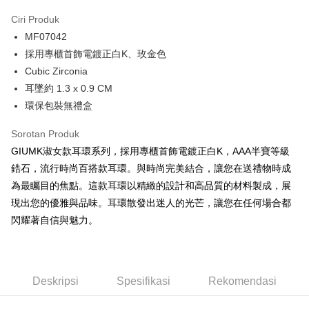
3 ansuran pada kadar faedah 0,
NT$116
setiap ansuran
Ciri Produk
21 Bank
6 ansuran pada kadar faedah 0,
NT$58
setiap
Taiwan Cooperative Bank
Bank Komersial Pertama
MF07042
Hua Nan Commercial
Chang Hwa Commercial
ansuran
21 Bank
Bank
Bank
採用專櫃首飾電鍍正白K、玫金色
12 ansuran pada kadar faedah 0,
NT$29
setiap ansuran
Taiwan Cooperative Bank
Bank Komersial Pertama
The Shanghai
Bank Komersial Taipei
Cubic Zirconia
Hua Nan Commercial Bank
Chang Hwa Commercial Bank
21 Bank
24 ansuran pada kadar faedah 0,
NT$14
setiap
Taiwan Cooperative Bank
Bank Komersial Pertama
Commercial & Savings
Fubon
耳墜約 1.3 x 0.9 CM
The Shanghai Commercial &
Bank Komersial Taipei Fubon
Hua Nan Commercial
Chang Hwa Commercial
ansuran
Bank
20 Bank
Savings Bank
環保包裝無禮盒
Bank
Bank
Bank Cathay United
Mega International
Taiwan Cooperative Bank
Bank Komersial Pertama
Bank Cathay United
Mega International Commercial
Pengambilan di Kedai Serbaneka
The Shanghai
Bank Komersial Taipei
Commercial Bank
Hua Nan Commercial Bank
Chang Hwa Commercial Bank
Sorotan Produk
Bank
Commercial & Savings
Fubon
Taiwan Business Bank
Taichung Commercial
LINE Pay
The Shanghai Commercial &
Bank Komersial Taipei Fubon
Taiwan Business Bank
Taichung Commercial Bank
GIUMK淑女款耳環系列，採用專櫃首飾電鍍正白K，AAA半寶等級
Bank
Bank
Savings Bank
HSBC Bank (Taiwan) Limited
Hwatai Bank
鋯石，流行時尚百搭款耳環。與時尚完美結合，讓您在送禮物時成
Bank Cathay United
Mega International
HSBC Bank (Taiwan)
Hwatai Bank
Apple Pay
Mega International Commercial
Taiwan Business Bank
Union Bank of Taiwan
Far Eastern International Bank
Commercial Bank
Limited
為最矚目的焦點。這款耳環以精緻的設計和高品質的材料製成，展
Bank
Yuanta Commercial Bank
Bank SinoPac
Taiwan Business Bank
Taichung Commercial
Union Bank of Taiwan
Far Eastern International
JKOPAY
現出您的優雅與品味。耳環散發出迷人的光芒，讓您在任何場合都
Taichung Commercial Bank
HSBC Bank (Taiwan) Limited
Bank Komersial E.SUN
DBS Bank
Bank
Bank
閃耀著自信與魅力。
Hwatai Bank
Union Bank of Taiwan
Bank Antarabangsa Taishin
Bank CTBC
Easy Wallet
HSBC Bank (Taiwan)
Hwatai Bank
Yuanta Commercial Bank
Bank SinoPac
Far Eastern International Bank
Yuanta Commercial Bank
Syarikat Kad Kredit Rakuten
Limited
Bank Komersial E.SUN
DBS Bank
Bank SinoPac
Bank Komersial E.SUN
Google Pay
Taiwan
Union Bank of Taiwan
Far Eastern International
Bank Antarabangsa
Bank CTBC
DBS Bank
Bank Antarabangsa Taishin
Bank
Taishin
Plus PAY
Bank CTBC
Syarikat Kad Kredit Rakuten
Deskripsi
Spesifikasi
Rekomendasi
Yuanta Commercial Bank
Bank SinoPac
Syarikat Kad Kredit
Taiwan
Bank Komersial E.SUN
DBS Bank
Rakuten Taiwan
AFTEE