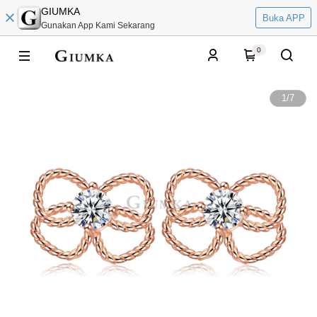
GIUMKA
Buka APP
Gunakan App Kami Sekarang
0
1
/
7