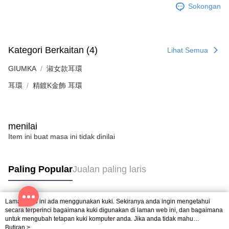
mendapatkan kebenaran daripada ibu bapa atau penjaga yang sah
Sokongan
untuk menggunakan AFTEE.
Sila hubungi NP Taiwan Inc. di
cs_tw@netprotections.co.jp
jika anda
mempunyai sebarang kebimbangan mengenai pemprosesan dan
penggunaan pada data peribadi. Jika anda tidak bersetuju dengan data
Kategori Berkaitan (4)
Lihat Semua
peribadi yang disenaraikan seperti di atas akan dikumpul dan digunakan
oleh AFTEE, sila jangan gunakan perkhidmatan ini.
GIUMKA
淑女款耳環
耳環
精鍍K金飾 耳環
menilai
Item ini buat masa ini tidak dinilai
Paling Popular
Jualan paling laris
Laman web ini ada menggunakan kuki. Sekiranya anda ingin mengetahui
Tag Popular
secara terperinci bagaimana kuki digunakan di laman web ini, dan bagaimana
untuk mengubah tetapan kuki komputer anda. Jika anda tidak mahu
menggunakan kuki di komputer anda, sila rujuk penerangan mengenai kuki.
Butiran >