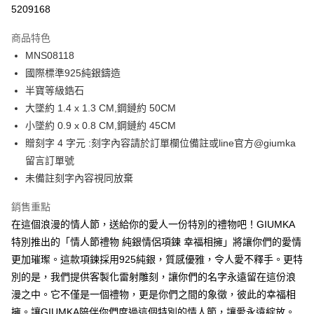
信用卡分期付款
5209168
3 期 0 利率 每期
NT$660
21家銀行
商品特色
6 期 0 利率 每期
NT$330
21家銀行
合作金庫商業銀行
第一商業銀行
MNS08118
華南商業銀行
彰化商業銀行
12 期 0 利率 每期
NT$165
21家銀行
合作金庫商業銀行
第一商業銀行
國際標準925純銀鑄造
上海商業儲蓄銀行
台北富邦商業銀行
華南商業銀行
彰化商業銀行
24 期 0 利率 每期
NT$82
20家銀行
合作金庫商業銀行
第一商業銀行
國泰世華商業銀行
兆豐國際商業銀行
半寶等級鋯石
上海商業儲蓄銀行
台北富邦商業銀行
華南商業銀行
彰化商業銀行
臺灣中小企業銀行
台中商業銀行
合作金庫商業銀行
第一商業銀行
大墜約 1.4 x 1.3 CM,鋼鏈約 50CM
超商取貨付款
國泰世華商業銀行
兆豐國際商業銀行
上海商業儲蓄銀行
台北富邦商業銀行
匯豐（台灣）商業銀行
華泰商業銀行
華南商業銀行
彰化商業銀行
臺灣中小企業銀行
台中商業銀行
小墜約 0.9 x 0.8 CM,鋼鏈約 45CM
國泰世華商業銀行
兆豐國際商業銀行
聯邦商業銀行
遠東國際商業銀行
LINE Pay
上海商業儲蓄銀行
台北富邦商業銀行
匯豐（台灣）商業銀行
華泰商業銀行
贈刻字 4 字元 :刻字內容請於訂單欄位備註或line官方@giumka
臺灣中小企業銀行
台中商業銀行
元大商業銀行
永豐商業銀行
兆豐國際商業銀行
臺灣中小企業銀行
聯邦商業銀行
遠東國際商業銀行
匯豐（台灣）商業銀行
華泰商業銀行
留言訂單號
Apple Pay
玉山商業銀行
星展（台灣）商業銀行
台中商業銀行
匯豐（台灣）商業銀行
元大商業銀行
永豐商業銀行
聯邦商業銀行
遠東國際商業銀行
未備註刻字內容視同放棄
台新國際商業銀行
中國信託商業銀行
華泰商業銀行
聯邦商業銀行
玉山商業銀行
星展（台灣）商業銀行
街口支付
元大商業銀行
永豐商業銀行
台灣樂天信用卡公司
遠東國際商業銀行
元大商業銀行
台新國際商業銀行
中國信託商業銀行
玉山商業銀行
星展（台灣）商業銀行
銷售重點
永豐商業銀行
玉山商業銀行
台灣樂天信用卡公司
悠遊付
台新國際商業銀行
中國信託商業銀行
在這個浪漫的情人節，送給你的愛人一份特別的禮物吧！GIUMKA
星展（台灣）商業銀行
台新國際商業銀行
台灣樂天信用卡公司
中國信託商業銀行
台灣樂天信用卡公司
Google Pay
特別推出的「情人節禮物 純銀情侶項鍊 幸福相擁」將讓你們的愛情
更加璀璨。這款項鍊採用925純銀，質感優雅，令人愛不釋手。更特
全盈+PAY
別的是，我們提供客製化雷射雕刻，讓你們的名字永遠留在這份浪
AFTEE先享後付
漫之中。它不僅是一個禮物，更是你們之間的象徵，彼此的幸福相
相關說明
擁。讓GIUMKA陪伴你們度過這個特別的情人節，讓愛永遠綻放。