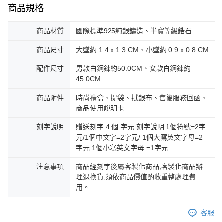
商品規格
https://aftee.tw/terms/#terms3
黑貓宅急便-(離島請自行填寫住址)
３．未成年的使用者請事先徵得法定代理人或監護人之同意方可使用
免運費
「AFTEE先享後付」，若未經同意申辦者引起之損失，本公司不負相關責
商品材質
國際標準925純銀鑄造、半寶等級鋯石
任。
郵局掛號
４．使用「AFTEE先享後付」時，將依據個別帳號之用戶狀況，依本公司即
商品尺寸
大墜約 1.4 x 1.3 CM、小墜約 0.9 x 0.8 CM
時審查核予不同之上限額度；若仍有額度不足之情形，本公司將視審查結果
免運費
請求用戶進行身份認證。
配件尺寸
男款白鋼鍊約50.0CM、女款白鋼鍊約
５．嚴禁一人註冊多個帳號或使用他人資訊註冊。若發現惡意使用之情形，
機車快遞(限大台北地區運費到付) 下單後請聯絡LINE官方帳號 @gi
45.0CM
恩沛科技股份有限公司將有權停止該用戶之使用額度並採取法律行動。
umka
商品附件
時尚禮盒、提袋、拭銀布、售後服務回函、
免運費
商品使用說明卡
黑貓到付(離島不適用)
刻字說明
贈送刻字 4 個 字元 刻字說明 1個符號=2字
免運費
元/1個中文字=2字元/ 1個大寫英文字母=2
字元 1個小寫英文字母 =1字元
海外宅配
查看運費
注意事項
商品經刻字後屬客製化商品,客製化商品辦
理退換貨,須依商品價值酌收重整處理費
用。
客服