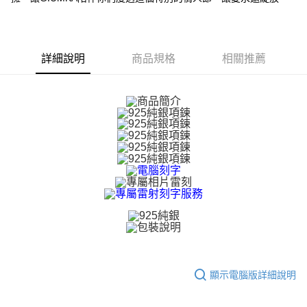
【關於「AFTEE先享後付」】
ATM付款
AFTEE先享後付是「在收到商品之後才付款」的支付方式。 讓您購物簡單
便利好安心！
貨到付款
１．簡單：不需註冊會員、不需綁卡、不需儲值。
詳細說明
商品規格
相關推薦
２．便利：只要手機號碼，簡訊認證，即可結帳。
３．安心：先確認商品／服務後，再付款。
運送方式
【「AFTEE先享後付」結帳流程】
全家取貨付款
１．於結帳方式選擇「AFTEE先享後付」後，將跳轉至「AFTEE先享後付」
免運費
結帳頁面，進行簡訊認證並確認金額後，即可完成結帳。
２．訂單成立數日內，您將收到繳費通知簡訊。
付款後全家取貨
３．收到繳費通知簡訊後14天內，點擊此簡訊中的連結，可透過四大超商／
ATM／網路銀行／等多元方式進行付款，方視為交易完成。
免運費
※ 請注意：結帳手續完成當下不需立刻繳費，但若您需要取消訂單，請聯絡
購買商品的店家。未經商家同意取消之訂單仍視為有效，需透過AFTEE先享
7-11取貨付款
後付繳納相關費用。
免運費
※ 交易是否成功請以「AFTEE先享後付 」之結帳頁面顯示為準，若有關於
是否繳費成功／繳費後需取消欲退款等相關疑問，請聯繫「AFTEE先享後付
客戶支援中心」
https://netprotections.freshdesk.com/support/home
付款後7-11取貨
免運費
【注意事項】
１．透過由恩沛科技股份有限公司提供之「AFTEE先享後付」服務完成之交
顯示電腦版詳細說明
7-11取貨(快速到店)
易，需依本服務之必要範圍內提供個人資料，並將交易相關給付款項請求債
權轉讓予恩沛科技股份有限公司。
免運費
２．關於個人資料處理事宜，請瀏覽以下網址：