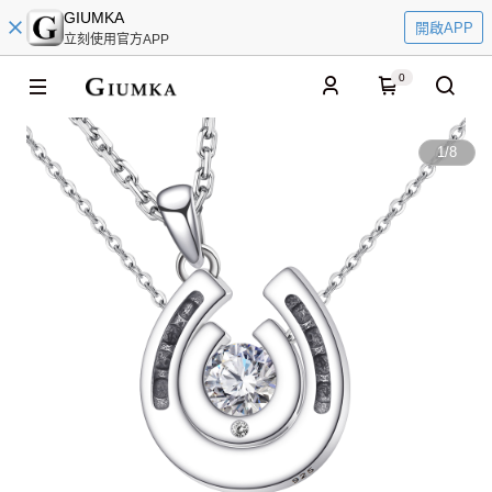
GIUMKA
開啟APP
立刻使用官方APP
0
1
/
8