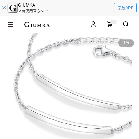
GIUMKA
開啟APP
立刻使用官方APP
0
1
/
9