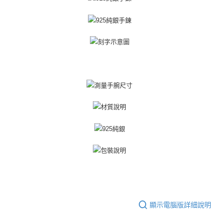
https://aftee.tw/terms/#terms3
黑貓宅急便-(離島請自行填寫住址)
３．未成年的使用者請事先徵得法定代理人或監護人之同意方可使用
免運費
「AFTEE先享後付」，若未經同意申辦者引起之損失，本公司不負相關責
任。
郵局掛號
４．使用「AFTEE先享後付」時，將依據個別帳號之用戶狀況，依本公司即
時審查核予不同之上限額度；若仍有額度不足之情形，本公司將視審查結果
免運費
請求用戶進行身份認證。
５．嚴禁一人註冊多個帳號或使用他人資訊註冊。若發現惡意使用之情形，
機車快遞(限大台北地區運費到付) 下單後請聯絡LINE官方帳號 @gi
恩沛科技股份有限公司將有權停止該用戶之使用額度並採取法律行動。
umka
免運費
黑貓到付(離島不適用)
免運費
海外宅配
查看運費
顯示電腦版詳細說明