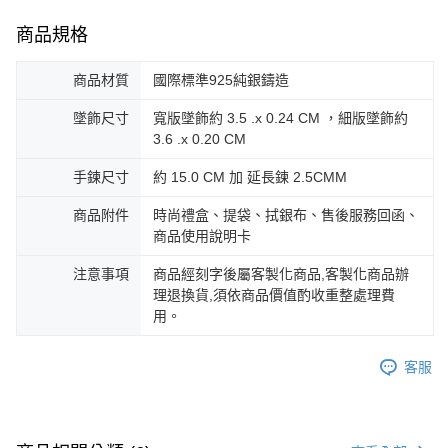
商品規格
商品材質
國際標準925純銀鑄造
墜飾尺寸
寬版墜飾約 3.5 .x 0.24 CM ，細版墜飾約
3.6 .x 0.20 CM
手鍊尺寸
約 15.0 CM 加 延長鍊 2.5CMM
商品附件
時尚禮盒、提袋、拭銀布、售後服務回函、
商品使用說明卡
注意事項
商品經刻字後屬客製化商品,客製化商品辦
理退換貨,須依商品價值酌收重整處理費
用。
客服