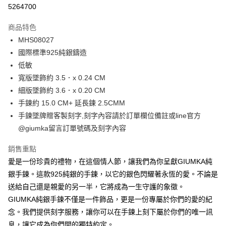
信用卡分期付款
5264700
3 期 0 利率 每期
NT$660
21家銀行
商品特色
6 期 0 利率 每期
NT$330
21家銀行
合作金庫商業銀行
第一商業銀行
MHS08027
華南商業銀行
彰化商業銀行
12 期 0 利率 每期
NT$165
21家銀行
合作金庫商業銀行
第一商業銀行
國際標準925純銀鑄造
上海商業儲蓄銀行
台北富邦商業銀行
華南商業銀行
彰化商業銀行
24 期 0 利率 每期
NT$82
20家銀行
合作金庫商業銀行
第一商業銀行
國泰世華商業銀行
兆豐國際商業銀行
低敏
上海商業儲蓄銀行
台北富邦商業銀行
華南商業銀行
彰化商業銀行
臺灣中小企業銀行
台中商業銀行
合作金庫商業銀行
第一商業銀行
寬版墜飾約 3.5．x 0.24 CM
超商取貨付款
國泰世華商業銀行
兆豐國際商業銀行
上海商業儲蓄銀行
台北富邦商業銀行
匯豐（台灣）商業銀行
華泰商業銀行
華南商業銀行
彰化商業銀行
臺灣中小企業銀行
台中商業銀行
細版墜飾約 3.6．x 0.20 CM
國泰世華商業銀行
兆豐國際商業銀行
聯邦商業銀行
遠東國際商業銀行
LINE Pay
上海商業儲蓄銀行
台北富邦商業銀行
匯豐（台灣）商業銀行
華泰商業銀行
手鍊約 15.0 CM+ 延長鍊 2.5CMM
臺灣中小企業銀行
台中商業銀行
元大商業銀行
永豐商業銀行
兆豐國際商業銀行
臺灣中小企業銀行
聯邦商業銀行
遠東國際商業銀行
匯豐（台灣）商業銀行
華泰商業銀行
手鍊墜牌贈客製刻字,刻字內容請於訂單欄位備註或line官方
Apple Pay
玉山商業銀行
星展（台灣）商業銀行
台中商業銀行
匯豐（台灣）商業銀行
元大商業銀行
永豐商業銀行
聯邦商業銀行
遠東國際商業銀行
@giumka留言訂單號碼及刻字內容
台新國際商業銀行
中國信託商業銀行
華泰商業銀行
聯邦商業銀行
玉山商業銀行
星展（台灣）商業銀行
街口支付
元大商業銀行
永豐商業銀行
台灣樂天信用卡公司
遠東國際商業銀行
元大商業銀行
台新國際商業銀行
中國信託商業銀行
玉山商業銀行
星展（台灣）商業銀行
銷售重點
永豐商業銀行
玉山商業銀行
台灣樂天信用卡公司
悠遊付
台新國際商業銀行
中國信託商業銀行
愛是一份珍貴的禮物，在這個情人節，讓我們為你呈獻GIUMKA純
星展（台灣）商業銀行
台新國際商業銀行
台灣樂天信用卡公司
中國信託商業銀行
台灣樂天信用卡公司
Google Pay
銀手鍊。這款925純銀的手鍊，以它的銀色閃耀著永恆的愛。不論是
送給自己還是親愛的另一半，它將成為一生守護的象徵。
全盈+PAY
GIUMKA純銀手鍊不僅是一件飾品，更是一份專屬於你們的愛的紀
AFTEE先享後付
念。我們提供刻字服務，讓你可以在手鍊上刻下屬於你們的唯一訊
相關說明
息，讓它成為你們間的獨特約定。