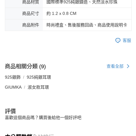
https://aftee.tw/terms/#terms3
商品材質
國際標準925純銀鑄造、天然淡水珍珠
黑貓宅急便-(離島請自行填寫住址)
３．未成年的使用者請事先徵得法定代理人或監護人之同意方可使用
免運費
「AFTEE先享後付」，若未經同意申辦者引起之損失，本公司不負相關責
商品尺寸
約 1.2 x 0.8 CM
任。
郵局掛號
４．使用「AFTEE先享後付」時，將依據個別帳號之用戶狀況，依本公司即
商品附件
時尚禮盒、售後服務回函、商品使用說明卡
時審查核予不同之上限額度；若仍有額度不足之情形，本公司將視審查結果
免運費
請求用戶進行身份認證。
５．嚴禁一人註冊多個帳號或使用他人資訊註冊。若發現惡意使用之情形，
客服
機車快遞(限大台北地區運費到付) 下單後請聯絡LINE官方帳號 @gi
恩沛科技股份有限公司將有權停止該用戶之使用額度並採取法律行動。
umka
免運費
商品相關分類 (9)
查看全部
黑貓到付(離島不適用)
免運費
925銀飾
925純銀耳環
GIUMKA
淑女款耳環
海外宅配
查看運費
評價
喜歡這個商品嗎？購買後給他一個好評吧