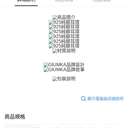
【關於「AFTEE先享後付」】
ATM付款
AFTEE先享後付是「在收到商品之後才付款」的支付方式。 讓您購物簡單
便利好安心！
貨到付款
１．簡單：不需註冊會員、不需綁卡、不需儲值。
２．便利：只要手機號碼，簡訊認證，即可結帳。
３．安心：先確認商品／服務後，再付款。
運送方式
【「AFTEE先享後付」結帳流程】
全家取貨付款
１．於結帳方式選擇「AFTEE先享後付」後，將跳轉至「AFTEE先享後付」
免運費
結帳頁面，進行簡訊認證並確認金額後，即可完成結帳。
２．訂單成立數日內，您將收到繳費通知簡訊。
付款後全家取貨
３．收到繳費通知簡訊後14天內，點擊此簡訊中的連結，可透過四大超商／
ATM／網路銀行／等多元方式進行付款，方視為交易完成。
免運費
※ 請注意：結帳手續完成當下不需立刻繳費，但若您需要取消訂單，請聯絡
購買商品的店家。未經商家同意取消之訂單仍視為有效，需透過AFTEE先享
7-11取貨付款
後付繳納相關費用。
免運費
※ 交易是否成功請以「AFTEE先享後付 」之結帳頁面顯示為準，若有關於
是否繳費成功／繳費後需取消欲退款等相關疑問，請聯繫「AFTEE先享後付
客戶支援中心」
https://netprotections.freshdesk.com/support/home
付款後7-11取貨
顯示電腦版詳細說明
免運費
【注意事項】
１．透過由恩沛科技股份有限公司提供之「AFTEE先享後付」服務完成之交
7-11取貨(快速到店)
易，需依本服務之必要範圍內提供個人資料，並將交易相關給付款項請求債
商品規格
權轉讓予恩沛科技股份有限公司。
免運費
２．關於個人資料處理事宜，請瀏覽以下網址：