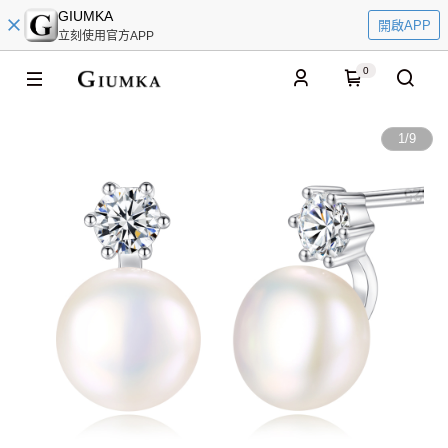
GIUMKA
開啟APP
立刻使用官方APP
0
1
/
9