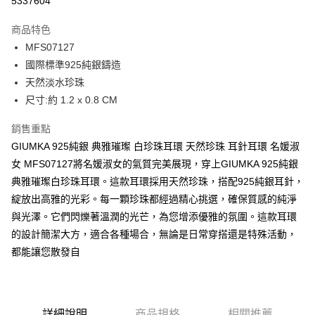
5337604
3 期 0 利率 每期
NT$336
21家銀行
商品特色
6 期 0 利率 每期
NT$168
21家銀行
合作金庫商業銀行
第一商業銀行
MFS07127
華南商業銀行
彰化商業銀行
12 期 0 利率 每期
NT$84
21家銀行
合作金庫商業銀行
第一商業銀行
國際標準925純銀鑄造
上海商業儲蓄銀行
台北富邦商業銀行
華南商業銀行
彰化商業銀行
24 期 0 利率 每期
NT$42
20家銀行
合作金庫商業銀行
第一商業銀行
國泰世華商業銀行
兆豐國際商業銀行
天然淡水珍珠
上海商業儲蓄銀行
台北富邦商業銀行
華南商業銀行
彰化商業銀行
臺灣中小企業銀行
台中商業銀行
合作金庫商業銀行
第一商業銀行
尺寸:約 1.2 x 0.8 CM
超商取貨付款
國泰世華商業銀行
兆豐國際商業銀行
上海商業儲蓄銀行
台北富邦商業銀行
匯豐（台灣）商業銀行
華泰商業銀行
華南商業銀行
彰化商業銀行
臺灣中小企業銀行
台中商業銀行
國泰世華商業銀行
兆豐國際商業銀行
聯邦商業銀行
遠東國際商業銀行
LINE Pay
上海商業儲蓄銀行
台北富邦商業銀行
銷售重點
匯豐（台灣）商業銀行
華泰商業銀行
臺灣中小企業銀行
台中商業銀行
元大商業銀行
永豐商業銀行
兆豐國際商業銀行
臺灣中小企業銀行
GIUMKA 925純銀 典雅璀璨 白珍珠耳環 天然珍珠 耳針耳環 名媛淑
聯邦商業銀行
遠東國際商業銀行
匯豐（台灣）商業銀行
華泰商業銀行
Apple Pay
玉山商業銀行
星展（台灣）商業銀行
台中商業銀行
匯豐（台灣）商業銀行
元大商業銀行
永豐商業銀行
女 MFS07127將名媛淑女的氣質完美展現，穿上GIUMKA 925純銀
聯邦商業銀行
遠東國際商業銀行
台新國際商業銀行
中國信託商業銀行
華泰商業銀行
聯邦商業銀行
玉山商業銀行
星展（台灣）商業銀行
街口支付
典雅璀璨白珍珠耳環。這款耳環採用天然珍珠，搭配925純銀耳針，
元大商業銀行
永豐商業銀行
台灣樂天信用卡公司
遠東國際商業銀行
元大商業銀行
台新國際商業銀行
中國信託商業銀行
玉山商業銀行
星展（台灣）商業銀行
綻放出高雅的光彩。每一顆珍珠都經過精心挑選，確保質感的純淨
永豐商業銀行
玉山商業銀行
台灣樂天信用卡公司
悠遊付
台新國際商業銀行
中國信託商業銀行
與光澤。它們閃爍著溫潤的光芒，為您增添優雅的氛圍。這款耳環
星展（台灣）商業銀行
台新國際商業銀行
台灣樂天信用卡公司
中國信託商業銀行
台灣樂天信用卡公司
Google Pay
的設計簡潔大方，適合各種場合，無論是日常穿搭還是特殊活動，
都能讓您散發自
全盈+PAY
AFTEE先享後付
相關說明
詳細說明
商品規格
相關推薦