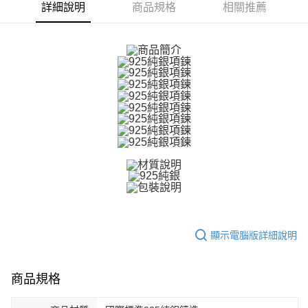
詳細說明
商品規格
相關推薦
【關於「AFTEE先享後付」】
ATM付款
AFTEE先享後付是「在收到商品之後才付款」的支付方式。 讓您購物簡單
便利好安心！
貨到付款
１．簡單：不需註冊會員、不需綁卡、不需儲值。
２．便利：只要手機號碼，簡訊認證，即可結帳。
３．安心：先確認商品／服務後，再付款。
運送方式
【「AFTEE先享後付」結帳流程】
全家取貨付款
１．於結帳方式選擇「AFTEE先享後付」後，將跳轉至「AFTEE先享後付」
免運費
結帳頁面，進行簡訊認證並確認金額後，即可完成結帳。
２．訂單成立數日內，您將收到繳費通知簡訊。
付款後全家取貨
３．收到繳費通知簡訊後14天內，點擊此簡訊中的連結，可透過四大超商／
ATM／網路銀行／等多元方式進行付款，方視為交易完成。
免運費
※ 請注意：結帳手續完成當下不需立刻繳費，但若您需要取消訂單，請聯絡
購買商品的店家。未經商家同意取消之訂單仍視為有效，需透過AFTEE先享
7-11取貨付款
後付繳納相關費用。
免運費
※ 交易是否成功請以「AFTEE先享後付 」之結帳頁面顯示為準，若有關於
是否繳費成功／繳費後需取消欲退款等相關疑問，請聯繫「AFTEE先享後付
客戶支援中心」
https://netprotections.freshdesk.com/support/home
付款後7-11取貨
顯示電腦版詳細說明
免運費
【注意事項】
１．透過由恩沛科技股份有限公司提供之「AFTEE先享後付」服務完成之交
商品規格
7-11取貨(快速到店)
易，需依本服務之必要範圍內提供個人資料，並將交易相關給付款項請求債
權轉讓予恩沛科技股份有限公司。
免運費
２．關於個人資料處理事宜，請瀏覽以下網址：