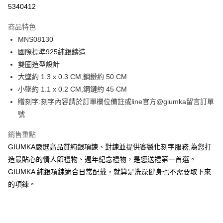
信用卡分期付款
5340412
3 期 0 利率 每期
NT$660
21家銀行
商品特色
6 期 0 利率 每期
NT$330
21家銀行
合作金庫商業銀行
第一商業銀行
MNS08130
華南商業銀行
彰化商業銀行
12 期 0 利率 每期
NT$165
21家銀行
合作金庫商業銀行
第一商業銀行
國際標準925純銀鑄造
上海商業儲蓄銀行
台北富邦商業銀行
華南商業銀行
彰化商業銀行
24 期 0 利率 每期
NT$82
20家銀行
合作金庫商業銀行
第一商業銀行
國泰世華商業銀行
兆豐國際商業銀行
雙圈造型設計
上海商業儲蓄銀行
台北富邦商業銀行
華南商業銀行
彰化商業銀行
臺灣中小企業銀行
台中商業銀行
合作金庫商業銀行
第一商業銀行
大墜約 1.3 x 0.3 CM,鋼鏈約 50 CM
超商取貨付款
國泰世華商業銀行
兆豐國際商業銀行
上海商業儲蓄銀行
台北富邦商業銀行
匯豐（台灣）商業銀行
華泰商業銀行
華南商業銀行
彰化商業銀行
臺灣中小企業銀行
台中商業銀行
小墜約 1.1 x 0.2 CM,鋼鏈約 45 CM
國泰世華商業銀行
兆豐國際商業銀行
聯邦商業銀行
遠東國際商業銀行
LINE Pay
上海商業儲蓄銀行
台北富邦商業銀行
匯豐（台灣）商業銀行
華泰商業銀行
贈刻字:刻字內容請於訂單欄位備註或line官方@giumka留言訂單
臺灣中小企業銀行
台中商業銀行
元大商業銀行
永豐商業銀行
兆豐國際商業銀行
臺灣中小企業銀行
聯邦商業銀行
遠東國際商業銀行
匯豐（台灣）商業銀行
華泰商業銀行
號
Apple Pay
玉山商業銀行
星展（台灣）商業銀行
台中商業銀行
匯豐（台灣）商業銀行
元大商業銀行
永豐商業銀行
聯邦商業銀行
遠東國際商業銀行
台新國際商業銀行
中國信託商業銀行
華泰商業銀行
聯邦商業銀行
玉山商業銀行
星展（台灣）商業銀行
街口支付
銷售重點
元大商業銀行
永豐商業銀行
台灣樂天信用卡公司
遠東國際商業銀行
元大商業銀行
台新國際商業銀行
中國信託商業銀行
玉山商業銀行
星展（台灣）商業銀行
GIUMKA嚴選高品質純銀項鍊、對鍊並提供客製化刻字服務,為您打
永豐商業銀行
玉山商業銀行
台灣樂天信用卡公司
悠遊付
台新國際商業銀行
中國信託商業銀行
造最貼心的情人節禮物、週年紀念禮物，是您送禮第一首選。
星展（台灣）商業銀行
台新國際商業銀行
台灣樂天信用卡公司
中國信託商業銀行
台灣樂天信用卡公司
Google Pay
GIUMKA 純銀項鍊適合日常配戴，就算是洗澡健身也不需要取下來
的項鍊。
全盈+PAY
AFTEE先享後付
相關說明