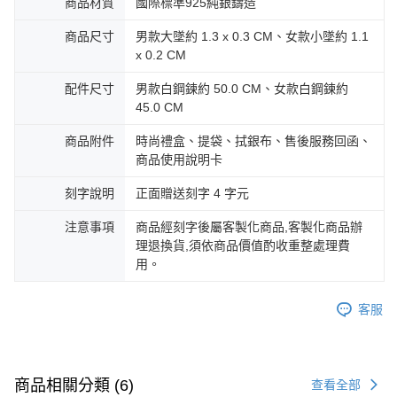
商品材質
國際標準925純銀鑄造
https://aftee.tw/terms/#terms3
黑貓宅急便-(離島請自行填寫住址)
３．未成年的使用者請事先徵得法定代理人或監護人之同意方可使用
商品尺寸
男款大墜約 1.3 x 0.3 CM、女款小墜約 1.1
免運費
「AFTEE先享後付」，若未經同意申辦者引起之損失，本公司不負相關責
x 0.2 CM
任。
郵局掛號
４．使用「AFTEE先享後付」時，將依據個別帳號之用戶狀況，依本公司即
配件尺寸
男款白鋼鍊約 50.0 CM、女款白鋼鍊約
時審查核予不同之上限額度；若仍有額度不足之情形，本公司將視審查結果
免運費
45.0 CM
請求用戶進行身份認證。
５．嚴禁一人註冊多個帳號或使用他人資訊註冊。若發現惡意使用之情形，
機車快遞(限大台北地區運費到付) 下單後請聯絡LINE官方帳號 @gi
商品附件
時尚禮盒、提袋、拭銀布、售後服務回函、
恩沛科技股份有限公司將有權停止該用戶之使用額度並採取法律行動。
umka
商品使用說明卡
免運費
刻字說明
正面贈送刻字 4 字元
黑貓到付(離島不適用)
注意事項
商品經刻字後屬客製化商品,客製化商品辦
免運費
理退換貨,須依商品價值酌收重整處理費
用。
海外宅配
查看運費
客服
商品相關分類 (6)
查看全部