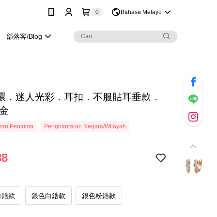
0
Bahasa Melayu
部落客/Blog
環．迷人光彩．耳扣．不服貼耳垂款．
玫金
ran Percuma
Penghantaran Negara/Wilayah
88
白鋯款
銀色白鋯款
銀色粉鋯款