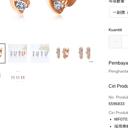
耳環數量
一副價
Kuantiti
Pembaya
Penghant
Kaedah 
Ciri Prod
Kad Kredi
No. Produ
5596833
Ansuran K
Ciri Produ
3 ansu
MF070
6 ansu
Taiw
採用專