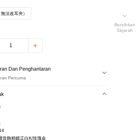
（無法改耳夾）
Bersihkan
Sejarah
ran Dan Penghantaran
aran Percuma
Pembayaran
uk
t (Bayaran Penuh)
k
ad Kredit
k
ran pada kadar faedah 0,
NT$262
setiap ansuran
14
21 Bank
ran pada kadar faedah 0,
NT$131
setiap
an Cooperative Bank
Bank Komersial Pertama
櫃首飾精鍍正白K/玫瑰金