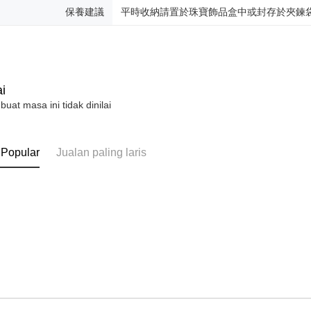
untuk men
保養建議
平時收納請置於珠寶飾品盒中或封存於夾鍊
Sila hubun
mempunyai
penggunaan
peribadi y
digunakan 
i
 buat masa ini tidak dinilai
 Popular
Jualan paling laris