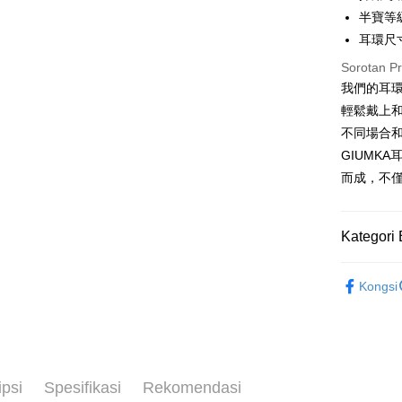
Hua 
ansura
半寶等
Ban
12 ans
Taiwan 
耳環尺寸:
The 
Hua Na
24 ans
Taiw
Comm
Sorotan P
The Sh
Hua 
ansura
Ban
我們的耳
Saving
Ban
Bank
輕鬆戴上
Taiwan 
Bank Ca
Pengambil
The 
Hua Na
不同場合
Comm
Taiw
LINE Pay
The Sh
Taiwan 
GIUMK
Ban
Saving
HSBC Ba
Bank
HSBC
而成，不
Apple Pay
Mega In
Union B
Limi
Bank
Yuanta
Taiw
Unio
JKOPAY
Taichu
Bank K
Kategori 
Hwatai
Bank An
Easy Walle
HSBC
Yuan
Far Eas
Syarika
Limi
GIUMKA
Bank
Bank S
Google Pa
Taiwan
Kongsi
Unio
Bank
DBS Ba
館長推薦
Tais
Plus PAY
Bank C
Yuan
Syari
耳環
精
Bank
Raku
AFTEE
耳環
女
Bank
Deskripsi
Tais
ipsi
Spesifikasi
Rekomendasi
Pertama, 
Pemindah
Syari