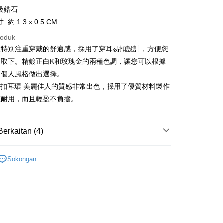
Nan Commercial
Chang Hwa Commercial
n
21 Bank
級鋯石
k
Bank
uran pada kadar faedah 0,
NT$65
setiap ansuran
Cooperative Bank
Bank Komersial Pertama
 約 1.3 x 0.5 CM
Shanghai
Bank Komersial Taipei
n Commercial Bank
Chang Hwa Commercial Bank
21 Bank
uran pada kadar faedah 0,
NT$32
setiap
an Cooperative Bank
Bank Komersial Pertama
ercial & Savings
Fubon
roduk
anghai Commercial &
Bank Komersial Taipei Fubon
Nan Commercial
Chang Hwa Commercial
n
k
20 Bank
環特別注重穿戴的舒適感，採用了穿耳易扣設計，方便您
s Bank
k
Bank
 Cathay United
Mega International
和取下。精鍍正白K和玫瑰金的兩種色調，讓您可以根據
Cooperative Bank
Bank Komersial Pertama
thay United
Mega International Commercial
an di Kedai Serbaneka
Shanghai
Bank Komersial Taipei
Commercial Bank
n Commercial Bank
Chang Hwa Commercial Bank
Bank
和個人風格做出選擇。
ercial & Savings
Fubon
an Business Bank
Taichung Commercial
anghai Commercial &
Bank Komersial Taipei Fubon
Business Bank
Taichung Commercial Bank
A耳扣耳環 美麗佳人的質感非常出色，採用了優質材料製作
k
Bank
s Bank
nk (Taiwan) Limited
Hwatai Bank
 Cathay United
Mega International
 Bank (Taiwan)
Hwatai Bank
僅耐用，而且輕盈不負擔。
ternational Commercial
Taiwan Business Bank
ank of Taiwan
Far Eastern International Bank
Commercial Bank
ted
 Commercial Bank
Bank SinoPac
an Business Bank
Taichung Commercial
n Bank of Taiwan
Far Eastern International
ng Commercial Bank
HSBC Bank (Taiwan) Limited
omersial E.SUN
DBS Bank
Bank
Bank
Berkaitan (4)
 Bank
Union Bank of Taiwan
tarabangsa Taishin
Bank CTBC
t
 Bank (Taiwan)
Hwatai Bank
ta Commercial Bank
Bank SinoPac
tern International Bank
Yuanta Commercial Bank
t Kad Kredit Rakuten
ted
 Komersial E.SUN
淑女款耳環
DBS Bank
inoPac
Bank Komersial E.SUN
y
Sokongan
n Bank of Taiwan
Far Eastern International
 Antarabangsa
Bank CTBC
nk
Bank Antarabangsa Taishin
情人禮優惠2件1314
Bank
hin
TBC
Syarikat Kad Kredit Rakuten
ta Commercial Bank
Bank SinoPac
kat Kad Kredit
鍍K金飾 耳環
Taiwan
 Komersial E.SUN
DBS Bank
ten Taiwan
生 耳環
 Antarabangsa
Bank CTBC
hin
Mengenai Perkhidmatan AFTEE Beli Sekarang Bayar
an ATM
kat Kad Kredit