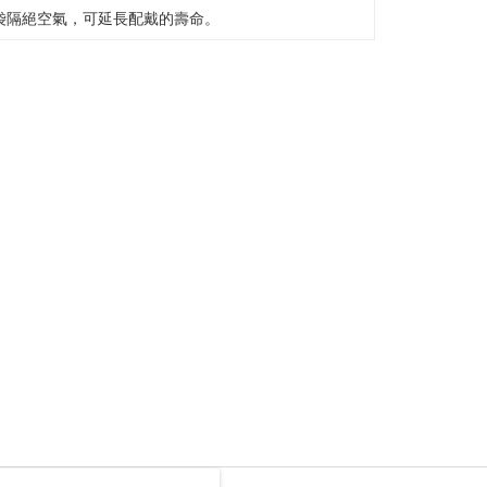
ggunakan AFTEE.
袋隔絕空氣，可延長配戴的壽命。
gi NP Taiwan Inc. di
cs_tw@netprotections.co.jp
jika anda
 sebarang kebimbangan mengenai pemprosesan dan
 pada data peribadi. Jika anda tidak bersetuju dengan data
ang disenaraikan seperti di atas akan dikumpul dan
oleh AFTEE, sila jangan gunakan perkhidmatan ini.