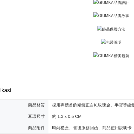
lebih lama
黑貓宅急便
pembayara
Penghanta
pesanan.
郵局掛號
Kedua, Se
1. Jumlah 
Penghanta
NT$10,000.
berdasarka
機車快遞(
2. Amaun p
umka
3. Pada ma
Penghanta
Ketiga, Sy
Perkhidma
黑貓到付(
NP Taiwan
Penghanta
akan meng
pembeli, n
海外宅配
untuk peng
ikasi
Pengumpul
(https://aft
商品材質
採用專櫃首飾精鍍正白K,玫瑰金、半寶等級鋯石（S
Jumlah yan
kelulusan 
耳環尺寸
約 1.3 x 0.5 CM
pembayara
20% setah
商品附件
時尚禮盒、售後服務回函、商品使用說明卡
mendapatk