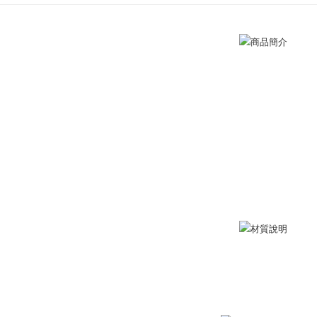
Kemudian
1. Dengan
Raku
Tunai sem
pengesaha
2. Anda b
3. Tiada b
dihantar k
Pilihan 
4. Setela
manakala a
全家取貨
AFTEE.
Penghanta
5. Tiada b
pembayara
付款後全
dalam tal
aplikasi A
Penghanta
Sila ambil
7-11取貨
bagaimanap
Penghanta
dan mendaf
pembayara
付款後7-1
Tempoh pe
Penghanta
ditambah d
Anda bole
7-11取貨
menerima 
Penghanta
boleh men
produk pr