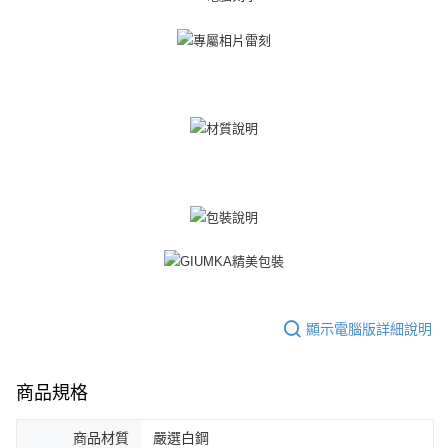
https://aftee.tw/terms/#terms3
黑貓宅急便-(離島請自行填寫住址)
３．未成年的使用者請事先徵得法定代理人或監護人之同意方可使用
免運費
「AFTEE先享後付」，若未經同意申辦者引起之損失，本公司不負相關責
任。
郵局掛號
４．使用「AFTEE先享後付」時，將依據個別帳號之用戶狀況，依本公司即
時審查核予不同之上限額度；若仍有額度不足之情形，本公司將視審查結果
免運費
請求用戶進行身份認證。
５．嚴禁一人註冊多個帳號或使用他人資訊註冊。若發現惡意使用之情形，
機車快遞(限大台北地區運費到付) 下單後請聯絡LINE官方帳號 @gi
恩沛科技股份有限公司將有權停止該用戶之使用額度並採取法律行動。
umka
免運費
黑貓到付(離島不適用)
免運費
海外宅配
查看運費
顯示電腦版詳細說明
商品規格
商品材質
嚴選白鋼