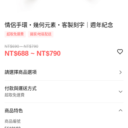
情侶手環・幾何元素・客製刻字｜週年紀念
超取免運費
國家/地區配送
NT$690 ~ NT$790
NT$688 ~ NT$790
請選擇商品選項
付款與運送方式
超取免運費
付款方式
商品特色
信用卡一次付款
商品編號
信用卡分期付款