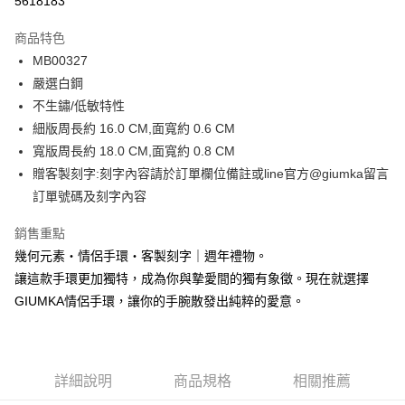
5618183
3 期 0 利率 每期
NT$229
21家銀行
商品特色
6 期 0 利率 每期
NT$114
21家銀行
合作金庫商業銀行
第一商業銀行
MB00327
華南商業銀行
彰化商業銀行
12 期 0 利率 每期
NT$57
21家銀行
合作金庫商業銀行
第一商業銀行
嚴選白鋼
上海商業儲蓄銀行
台北富邦商業銀行
華南商業銀行
彰化商業銀行
24 期 0 利率 每期
NT$28
20家銀行
合作金庫商業銀行
第一商業銀行
國泰世華商業銀行
兆豐國際商業銀行
不生鏽/低敏特性
上海商業儲蓄銀行
台北富邦商業銀行
華南商業銀行
彰化商業銀行
臺灣中小企業銀行
台中商業銀行
合作金庫商業銀行
第一商業銀行
細版周長約 16.0 CM,面寬約 0.6 CM
超商取貨付款
國泰世華商業銀行
兆豐國際商業銀行
上海商業儲蓄銀行
台北富邦商業銀行
匯豐（台灣）商業銀行
華泰商業銀行
華南商業銀行
彰化商業銀行
臺灣中小企業銀行
台中商業銀行
寬版周長約 18.0 CM,面寬約 0.8 CM
國泰世華商業銀行
兆豐國際商業銀行
聯邦商業銀行
遠東國際商業銀行
LINE Pay
上海商業儲蓄銀行
台北富邦商業銀行
匯豐（台灣）商業銀行
華泰商業銀行
贈客製刻字:刻字內容請於訂單欄位備註或line官方@giumka留言
臺灣中小企業銀行
台中商業銀行
元大商業銀行
永豐商業銀行
兆豐國際商業銀行
臺灣中小企業銀行
聯邦商業銀行
遠東國際商業銀行
匯豐（台灣）商業銀行
華泰商業銀行
訂單號碼及刻字內容
Apple Pay
玉山商業銀行
星展（台灣）商業銀行
台中商業銀行
匯豐（台灣）商業銀行
元大商業銀行
永豐商業銀行
聯邦商業銀行
遠東國際商業銀行
台新國際商業銀行
中國信託商業銀行
華泰商業銀行
聯邦商業銀行
玉山商業銀行
星展（台灣）商業銀行
街口支付
銷售重點
元大商業銀行
永豐商業銀行
台灣樂天信用卡公司
遠東國際商業銀行
元大商業銀行
台新國際商業銀行
中國信託商業銀行
玉山商業銀行
星展（台灣）商業銀行
幾何元素・情侶手環・客製刻字｜週年禮物。
永豐商業銀行
玉山商業銀行
台灣樂天信用卡公司
悠遊付
台新國際商業銀行
中國信託商業銀行
讓這款手環更加獨特，成為你與摯愛間的獨有象徵。現在就選擇
星展（台灣）商業銀行
台新國際商業銀行
台灣樂天信用卡公司
中國信託商業銀行
台灣樂天信用卡公司
Google Pay
GIUMKA情侶手環，讓你的手腕散發出純粹的愛意。
全盈+PAY
AFTEE先享後付
詳細說明
商品規格
相關推薦
相關說明