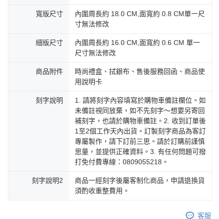
寬版尺寸
內圍周長約 18.0 CM,面寬約 0.8 CM單一尺
寸無法修改
細版尺寸
內圍周長約 16.0 CM,面寬約 0.6 CM 單一
尺寸無法修改
商品附件
時尚禮盒、拭銀布、售後服務回函、商品使
用說明卡
刻字說明
1. 請將刻字內容填寫於購物車備註欄位。如
未備註視同放棄，如不先刻字～想要另寄回
補刻字，也請於購物車備註。2. 收到訂單後
1至2個工作天內出貨。訂製刻字商品為客訂
專屬製作，請下訂前三思。請於訂購前謹慎
思量，並提供正確資料。3. 有任何問題可撥
打免付費專線：0809055218。
刻字說明2
商品一經刻字後屬客制化商品，申請退換貨
須酌收重整費用。
客服