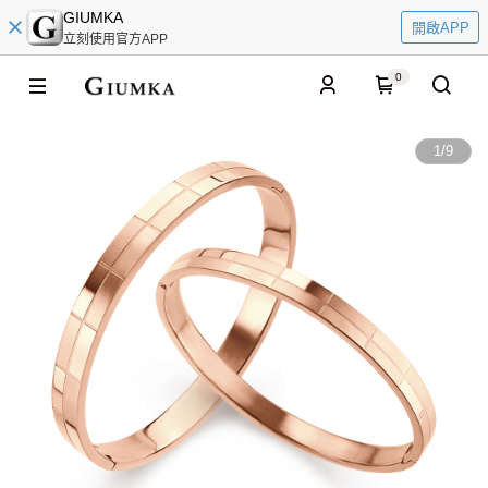
GIUMKA
開啟APP
立刻使用官方APP
0
1
/
9