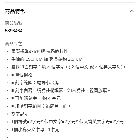
信用卡分期付款
3 期 0 利率 每期
NT$660
21家銀行
商品特色
6 期 0 利率 每期
NT$330
21家銀行
合作金庫商業銀行
第一商業銀行
商品編號
華南商業銀行
彰化商業銀行
12 期 0 利率 每期
NT$165
21家銀行
合作金庫商業銀行
第一商業銀行
5896464
上海商業儲蓄銀行
台北富邦商業銀行
華南商業銀行
彰化商業銀行
24 期 0 利率 每期
NT$82
20家銀行
合作金庫商業銀行
第一商業銀行
國泰世華商業銀行
兆豐國際商業銀行
上海商業儲蓄銀行
台北富邦商業銀行
商品特色
華南商業銀行
彰化商業銀行
臺灣中小企業銀行
台中商業銀行
合作金庫商業銀行
第一商業銀行
超商取貨付款
國泰世華商業銀行
兆豐國際商業銀行
國際標準925純銀 抗過敏特性
上海商業儲蓄銀行
台北富邦商業銀行
匯豐（台灣）商業銀行
華泰商業銀行
華南商業銀行
彰化商業銀行
臺灣中小企業銀行
台中商業銀行
國泰世華商業銀行
兆豐國際商業銀行
手鍊約 15.0 CM 加 延長鍊約 2.5 CM
聯邦商業銀行
遠東國際商業銀行
LINE Pay
上海商業儲蓄銀行
台北富邦商業銀行
匯豐（台灣）商業銀行
華泰商業銀行
臺灣中小企業銀行
台中商業銀行
元大商業銀行
永豐商業銀行
贈送單面刻字：約 4 個字元。( 2 個中文 或 4 個英文字母)。
兆豐國際商業銀行
臺灣中小企業銀行
聯邦商業銀行
遠東國際商業銀行
匯豐（台灣）商業銀行
華泰商業銀行
Apple Pay
玉山商業銀行
星展（台灣）商業銀行
台中商業銀行
匯豐（台灣）商業銀行
■ 單個價格
元大商業銀行
永豐商業銀行
聯邦商業銀行
遠東國際商業銀行
台新國際商業銀行
中國信託商業銀行
華泰商業銀行
聯邦商業銀行
玉山商業銀行
星展（台灣）商業銀行
■ 刻字範圍：尾端小吊牌
街口支付
元大商業銀行
永豐商業銀行
台灣樂天信用卡公司
遠東國際商業銀行
元大商業銀行
台新國際商業銀行
中國信託商業銀行
■ 刻字內容，請備註欄填寫。如未備註，視同放棄。
玉山商業銀行
星展（台灣）商業銀行
永豐商業銀行
玉山商業銀行
台灣樂天信用卡公司
悠遊付
台新國際商業銀行
中國信託商業銀行
■ 可加購刻字： 約 4 字元
星展（台灣）商業銀行
台新國際商業銀行
台灣樂天信用卡公司
■ 加購刻字範圍：吊牌另一面。
中國信託商業銀行
台灣樂天信用卡公司
Google Pay
刻字說明
全盈+PAY
1個符號=2字元/1個中文字=2字元/1個大寫英文字母=2字元
1個小寫英文字母 =1字元
AFTEE先享後付
相關說明