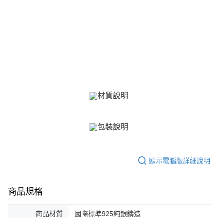
https://aftee.tw/terms/#terms3
黑貓宅急便-(離島請自行填寫住址)
３．未成年的使用者請事先徵得法定代理人或監護人之同意方可使用
免運費
「AFTEE先享後付」，若未經同意申辦者引起之損失，本公司不負相關責
任。
郵局掛號
４．使用「AFTEE先享後付」時，將依據個別帳號之用戶狀況，依本公司即
時審查核予不同之上限額度；若仍有額度不足之情形，本公司將視審查結果
免運費
請求用戶進行身份認證。
５．嚴禁一人註冊多個帳號或使用他人資訊註冊。若發現惡意使用之情形，
機車快遞(限大台北地區運費到付) 下單後請聯絡LINE官方帳號 @gi
恩沛科技股份有限公司將有權停止該用戶之使用額度並採取法律行動。
umka
免運費
黑貓到付(離島不適用)
免運費
海外宅配
查看運費
顯示電腦版詳細說明
商品規格
商品材質
國際標準925純銀鑄造