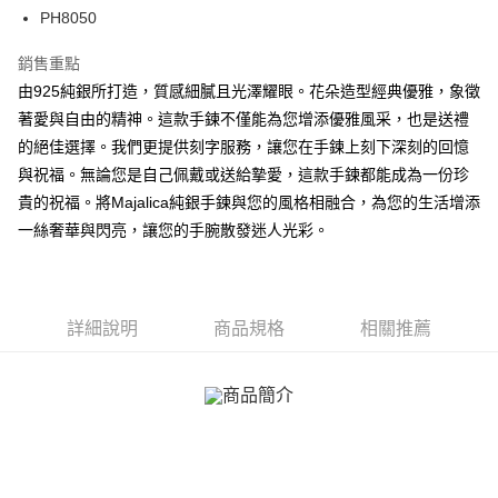
【關於「AFTEE先享後付」】
PH8050
ATM付款
AFTEE先享後付是「在收到商品之後才付款」的支付方式。 讓您購物簡單
便利好安心！
銷售重點
貨到付款
１．簡單：不需註冊會員、不需綁卡、不需儲值。
由925純銀所打造，質感細膩且光澤耀眼。花朵造型經典優雅，象徵
２．便利：只要手機號碼，簡訊認證，即可結帳。
３．安心：先確認商品／服務後，再付款。
著愛與自由的精神。這款手鍊不僅能為您增添優雅風采，也是送禮
運送方式
的絕佳選擇。我們更提供刻字服務，讓您在手鍊上刻下深刻的回憶
【「AFTEE先享後付」結帳流程】
全家取貨付款
與祝福。無論您是自己佩戴或送給摯愛，這款手鍊都能成為一份珍
１．於結帳方式選擇「AFTEE先享後付」後，將跳轉至「AFTEE先享後付」
免運費
結帳頁面，進行簡訊認證並確認金額後，即可完成結帳。
貴的祝福。將Majalica純銀手鍊與您的風格相融合，為您的生活增添
２．訂單成立數日內，您將收到繳費通知簡訊。
一絲奢華與閃亮，讓您的手腕散發迷人光彩。
付款後全家取貨
３．收到繳費通知簡訊後14天內，點擊此簡訊中的連結，可透過四大超商／
ATM／網路銀行／等多元方式進行付款，方視為交易完成。
免運費
※ 請注意：結帳手續完成當下不需立刻繳費，但若您需要取消訂單，請聯絡
購買商品的店家。未經商家同意取消之訂單仍視為有效，需透過AFTEE先享
7-11取貨付款
後付繳納相關費用。
詳細說明
商品規格
相關推薦
免運費
※ 交易是否成功請以「AFTEE先享後付 」之結帳頁面顯示為準，若有關於
是否繳費成功／繳費後需取消欲退款等相關疑問，請聯繫「AFTEE先享後付
客戶支援中心」
https://netprotections.freshdesk.com/support/home
付款後7-11取貨
免運費
【注意事項】
１．透過由恩沛科技股份有限公司提供之「AFTEE先享後付」服務完成之交
7-11取貨(快速到店)
易，需依本服務之必要範圍內提供個人資料，並將交易相關給付款項請求債
權轉讓予恩沛科技股份有限公司。
免運費
２．關於個人資料處理事宜，請瀏覽以下網址：