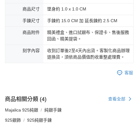
商品尺寸
墜身約 1.0 x 1.0 CM
手鍊尺寸
手鍊約 15.0 CM 加 延長鍊約 2.5 CM
商品附件
精美禮盒、進口拭銀布、保證卡、售後服務
回函、精美提袋。
刻字內容
收到訂單後2至4天內出貨。客製化商品辦理
退換貨，須依商品價值酌收重整處理費。
客服
商品相關分類 (4)
查看全部
Majalica 925純銀
純銀手鍊
925銀飾
925純銀手鍊