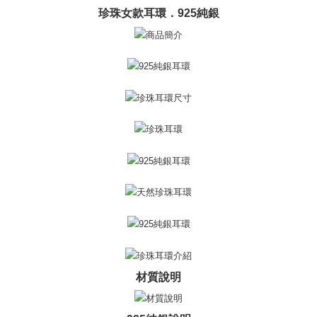
Bank Antarabangsa
Bank CTBC
Deskripsi
珍珠女款耳環．925純銀
Taishin
Pertama, Mengenai Perkhidmatan AFTEE Beli Sekarang Bayar Kemudian
Syarikat Kad Kredit
Pemindahan ATM
1. Dengan memilih AFTEE sebagai kaedah pembayaran, mesej
Rakuten Taiwan
pengesahan AFTEE akan muncul.
Tunai semasa Penghantaran
2. Anda boleh meneruskan pembayaran selepas pengesahan SMS.
3. Tiada bayaran diperlukan apabila pesanan disahkan. Produk akan
dihantar ke alamat yang ditetapkan.
Pilihan Penghantaran
4. Setelah pesanan disahkan, anda akan menerima SMS pembayaran
manakala ahli aplikasi akan menerima pemberitahuan tolak aplikasi
全家取貨付款
AFTEE.
Penghantaran percuma
5. Tiada bayaran diperlukan apabila anda menerima produk. Sila buat
pembayaran di empat kedai serbaneka utama, ATM atau perbankan
付款後全家取貨
dalam talian dengan SMS pembayaran atau pemberitahuan tolak aplikasi
AFTEE.
Penghantaran percuma
Sila ambil perhatian bahawa tempoh pembayaran adalah 14 hari. Walau
7-11取貨付款
bagaimanapun, bagi mereka yang telah memuat turun Aplikasi AFTEE
Penghantaran percuma
dan mendaftar sebagai ahli AFTEE boleh menikmati tempoh pembayaran
sehingga 45 hari.
付款後7-11取貨
Tempoh pembayaran dikira dari masa kedai meminta pembayaran anda,
Penghantaran percuma
材質說明
ditambah dengan bilangan hari yang boleh dilanjutkan oleh AFTEE. Anda
boleh melanjutkan tempoh pembayaran anda sebelum anda menerima
7-11取貨(快速到店)
pesanan. Walau bagaimanapun, tiada jaminan bahawa anda boleh