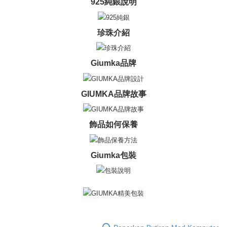
Penghantaran percuma
menerima pesanan anda semasa tempoh pembayaran (cth.: produk
925純銀說明
prapesanan atau produk yang mungkin mengambil masa yang lebih
黑貓宅急便-(離島請自行填寫住址)
lama untuk dihantar). Oleh itu, anda dikehendaki membuat pembayaran
kepada AFTEE dalam tempoh sama ada anda menerima pesanan.
珍珠介紹
Penghantaran percuma
Kedua, Sekatan Pembayaran
郵局掛號
1. Jumlah yang diperakui untuk pengguna kali pertama boleh sehingga
Giumka品牌
Penghantaran percuma
NT$10,000. Amaun diperakui sebenar yang diluluskan akan berdasarkan
keputusan pensijilan dan semakan oleh AFTEE.
2. Amaun perbelanjaan minimum mestilah lebih besar daripada NT$20.
機車快遞(限大台北地區運費到付) 下單後請聯絡LINE官方帳號 @gi
3. Pada masa ini hanya tersedia untuk ahli Taiwan.
GIUMKA品牌故事
umka
Penghantaran percuma
Ketiga, Syarat Perkhidmatan
Perkhidmatan AFTEE Beli Sekarang Bayar Kemudian disediakan oleh NP
飾品如何保養
黑貓到付(離島不適用)
Taiwan, Inc. dan AFTEE akan membuat bil kepada pengguna. AFTEE
akan menggunakan data peribadi yang dikumpul (termasuk nama
Penghantaran percuma
pembeli, no. telefon, nama penerima, no. telefon, alamat penerima) untuk
Giumka包裝
penggunaan perkhidmatan. Sila rujuk kepada "Penyata Pengumpulan
海外宅配
Kadar Penghantaran
Data Peribadi, Pemprosesan, Penggunaan"
(https://aftee.tw/privacypolicy/
) untuk maklumat lanjut.
Jumlah yang diperakui untuk pengguna kali pertama yang lulus
kelulusan boleh sehingga NT$10,000. Jika pengguna tidak membuat
pembayaran dalam tempoh tersebut, yuran pembayaran lewat sebanyak
20% setahun akan dikenakan. Pengguna bawah umur dikehendaki