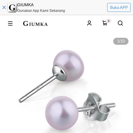
GIUMKA
Buka APP
Gunakan App Kami Sekarang
0
1
/
10