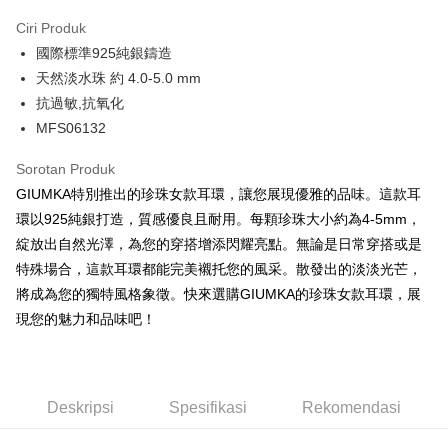
3 ansuran pada kadar faedah 0,
NT$326
setiap ansuran
Ciri Produk
21 Bank
6 ansuran pada kadar faedah 0,
NT$163
setiap
Taiwan Cooperative Bank
Bank Komersial Pertama
國際標準925純銀鑄造
Hua Nan Commercial
Chang Hwa Commercial
ansuran
21 Bank
Bank
Bank
天然淡水珠 約 4.0-5.0 mm
12 ansuran pada kadar faedah 0,
NT$81
setiap ansuran
Taiwan Cooperative Bank
Bank Komersial Pertama
The Shanghai
Bank Komersial Taipei
抗過敏,抗氧化
Hua Nan Commercial Bank
Chang Hwa Commercial Bank
21 Bank
24 ansuran pada kadar faedah 0,
NT$40
setiap
Taiwan Cooperative Bank
Bank Komersial Pertama
Commercial & Savings
Fubon
MFS06132
The Shanghai Commercial &
Bank Komersial Taipei Fubon
Hua Nan Commercial
Chang Hwa Commercial
ansuran
Bank
20 Bank
Savings Bank
Bank
Bank
Bank Cathay United
Mega International
Sorotan Produk
Taiwan Cooperative Bank
Bank Komersial Pertama
Bank Cathay United
Mega International Commercial
Pengambilan di Kedai Serbaneka
The Shanghai
Bank Komersial Taipei
Commercial Bank
Hua Nan Commercial Bank
Chang Hwa Commercial Bank
GIUMKA特別推出的珍珠女款耳環，讓您展現優雅的品味。這款耳
Bank
Commercial & Savings
Fubon
Taiwan Business Bank
Taichung Commercial
LINE Pay
The Shanghai Commercial &
Bank Komersial Taipei Fubon
Taiwan Business Bank
Taichung Commercial Bank
環以925純銀打造，質感優良且耐用。每顆珍珠大小約為4-5mm，
Bank
Bank
Savings Bank
HSBC Bank (Taiwan) Limited
Hwatai Bank
綻放出自然光澤，為您的穿搭增添閃耀亮點。無論是日常穿搭或是
Bank Cathay United
Mega International
HSBC Bank (Taiwan)
Hwatai Bank
Apple Pay
Mega International Commercial
Taiwan Business Bank
Union Bank of Taiwan
Far Eastern International Bank
Commercial Bank
Limited
特殊場合，這款耳環都能完美襯托您的風采。散發出的淡淡光芒，
Bank
Yuanta Commercial Bank
Bank SinoPac
Taiwan Business Bank
Taichung Commercial
Union Bank of Taiwan
Far Eastern International
JKOPAY
將成為您的獨特風格象徵。快來選購GIUMKA的珍珠女款耳環，展
Taichung Commercial Bank
HSBC Bank (Taiwan) Limited
Bank Komersial E.SUN
DBS Bank
Bank
Bank
現您的魅力和品味吧！
Hwatai Bank
Union Bank of Taiwan
Bank Antarabangsa Taishin
Bank CTBC
Easy Wallet
HSBC Bank (Taiwan)
Hwatai Bank
Yuanta Commercial Bank
Bank SinoPac
Far Eastern International Bank
Yuanta Commercial Bank
Syarikat Kad Kredit Rakuten
Limited
Bank Komersial E.SUN
DBS Bank
Bank SinoPac
Bank Komersial E.SUN
Google Pay
Taiwan
Union Bank of Taiwan
Far Eastern International
Bank Antarabangsa
Bank CTBC
DBS Bank
Bank Antarabangsa Taishin
Bank
Taishin
Plus PAY
Bank CTBC
Syarikat Kad Kredit Rakuten
Deskripsi
Spesifikasi
Rekomendasi
Yuanta Commercial Bank
Bank SinoPac
Syarikat Kad Kredit
Taiwan
Bank Komersial E.SUN
DBS Bank
Rakuten Taiwan
AFTEE