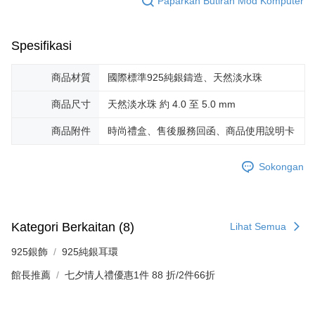
Paparkan Butiran Mod Komputer
mendapatkan kebenaran daripada ibu bapa atau penjaga yang sah
untuk menggunakan AFTEE.
Sila hubungi NP Taiwan Inc. di
cs_tw@netprotections.co.jp
jika anda
Spesifikasi
mempunyai sebarang kebimbangan mengenai pemprosesan dan
penggunaan pada data peribadi. Jika anda tidak bersetuju dengan data
商品材質
國際標準925純銀鑄造、天然淡水珠
peribadi yang disenaraikan seperti di atas akan dikumpul dan digunakan
oleh AFTEE, sila jangan gunakan perkhidmatan ini.
商品尺寸
天然淡水珠 約 4.0 至 5.0 mm
商品附件
時尚禮盒、售後服務回函、商品使用說明卡
Sokongan
Kategori Berkaitan (8)
Lihat Semua
925銀飾
925純銀耳環
館長推薦
七夕情人禮優惠1件 88 折/2件66折