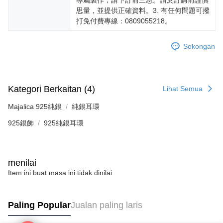
專屬製作，請下訂前三思。請於訂購前謹慎
mendapatkan kebenaran daripada ibu bapa atau penjaga yang sah
思量，並提供正確資料。3. 有任何問題可撥
untuk menggunakan AFTEE.
打免付費專線：0809055218。
Sila hubungi NP Taiwan Inc. di
cs_tw@netprotections.co.jp
jika anda
mempunyai sebarang kebimbangan mengenai pemprosesan dan
Sokongan
penggunaan pada data peribadi. Jika anda tidak bersetuju dengan data
peribadi yang disenaraikan seperti di atas akan dikumpul dan digunakan
oleh AFTEE, sila jangan gunakan perkhidmatan ini.
Kategori Berkaitan (4)
Lihat Semua
Majalica 925純銀
純銀耳環
925銀飾
925純銀耳環
menilai
Item ini buat masa ini tidak dinilai
Paling Popular
Jualan paling laris