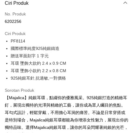
3 ansuran pada kadar faedah 0,
NT$526
setiap ansuran
Ciri Produk
21 Bank
6 ansuran pada kadar faedah 0,
NT$263
setiap
Taiwan Cooperative Bank
Bank Komersial Pertama
No. Produk
Hua Nan Commercial
Chang Hwa Commercial
ansuran
21 Bank
6202256
Bank
Bank
12 ansuran pada kadar faedah 0,
NT$131
setiap ansuran
Taiwan Cooperative Bank
Bank Komersial Pertama
The Shanghai
Bank Komersial Taipei
Hua Nan Commercial Bank
Chang Hwa Commercial Bank
21 Bank
Ciri Produk
24 ansuran pada kadar faedah 0,
NT$65
setiap
Taiwan Cooperative Bank
Bank Komersial Pertama
Commercial & Savings
Fubon
The Shanghai Commercial &
Bank Komersial Taipei Fubon
PF8114
Hua Nan Commercial
Chang Hwa Commercial
ansuran
Bank
20 Bank
Savings Bank
Bank
Bank
Bank Cathay United
Mega International
國際標準純度925純銀鑄造
Taiwan Cooperative Bank
Bank Komersial Pertama
Bank Cathay United
Mega International Commercial
Pengambilan di Kedai Serbaneka
The Shanghai
Bank Komersial Taipei
Commercial Bank
贈送單面刻字 1 字元
Hua Nan Commercial Bank
Chang Hwa Commercial Bank
Bank
Commercial & Savings
Fubon
Taiwan Business Bank
Taichung Commercial
耳環 墜飾大款約 2.4 x 0.9 CM
LINE Pay
The Shanghai Commercial &
Bank Komersial Taipei Fubon
Taiwan Business Bank
Taichung Commercial Bank
Bank
Bank
Savings Bank
HSBC Bank (Taiwan) Limited
Hwatai Bank
耳環 墜飾小款約 2.2 x 0.8 CM
Bank Cathay United
Mega International
HSBC Bank (Taiwan)
Hwatai Bank
Apple Pay
Mega International Commercial
Taiwan Business Bank
Union Bank of Taiwan
Far Eastern International Bank
925純銀耳針,抗過敏,一對價格
Commercial Bank
Limited
Bank
Yuanta Commercial Bank
Bank SinoPac
Taiwan Business Bank
Taichung Commercial
Union Bank of Taiwan
Far Eastern International
JKOPAY
Taichung Commercial Bank
HSBC Bank (Taiwan) Limited
Bank Komersial E.SUN
DBS Bank
Sorotan Produk
Bank
Bank
Hwatai Bank
Union Bank of Taiwan
Bank Antarabangsa Taishin
Bank CTBC
Easy Wallet
HSBC Bank (Taiwan)
Hwatai Bank
【Majalica】純銀耳環，點綴你的優雅風采。925純銀打造的精緻耳
Yuanta Commercial Bank
Bank SinoPac
Far Eastern International Bank
Yuanta Commercial Bank
Syarikat Kad Kredit Rakuten
Limited
Bank Komersial E.SUN
DBS Bank
釘，展現出獨特的光澤與精緻的工藝，讓你成為眾人矚目的焦點。
Bank SinoPac
Bank Komersial E.SUN
Google Pay
Taiwan
Union Bank of Taiwan
Far Eastern International
Bank Antarabangsa
Bank CTBC
耳勾式設計，輕鬆穿戴，不用擔心耳洞的痛苦。不論是日常穿搭或
DBS Bank
Bank Antarabangsa Taishin
Bank
Taishin
Plus PAY
Bank CTBC
Syarikat Kad Kredit Rakuten
是特別場合，Majalica純銀耳環都能為你增添女性魅力，展現出你的
Yuanta Commercial Bank
Bank SinoPac
Syarikat Kad Kredit
Taiwan
獨特品味。選擇Majalica純銀耳環，讓你的耳朵閃耀著純銀的光芒，
Bank Komersial E.SUN
DBS Bank
Rakuten Taiwan
AFTEE