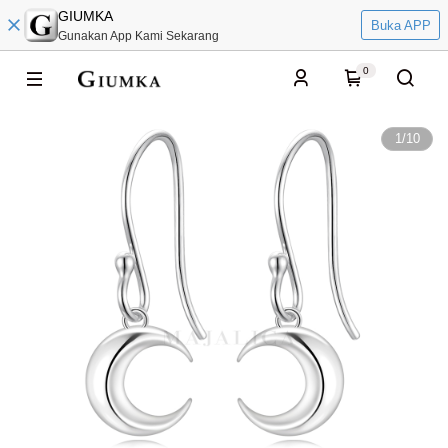
GIUMKA
Buka APP
Gunakan App Kami Sekarang
0
1
/
10