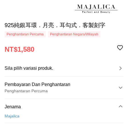
925純銀耳環．月亮．耳勾式．客製刻字
Penghantaran Percuma
Penghantaran Negara/Wilayah
NT$1,580
Sila pilih variasi produk.
Pembayaran Dan Penghantaran
Penghantaran Percuma
Kaedah Pembayaran
Jenama
Kad Kredit (Bayaran Penuh)
Majalica
Ansuran Kad Kredit