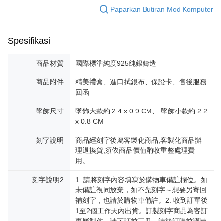
Penghantaran percuma
menerima pesanan anda semasa tempoh pembayaran (cth.: produk
Paparkan Butiran Mod Komputer
prapesanan atau produk yang mungkin mengambil masa yang lebih
黑貓宅急便-(離島請自行填寫住址)
lama untuk dihantar). Oleh itu, anda dikehendaki membuat pembayaran
kepada AFTEE dalam tempoh sama ada anda menerima pesanan.
Penghantaran percuma
Spesifikasi
Kedua, Sekatan Pembayaran
郵局掛號
1. Jumlah yang diperakui untuk pengguna kali pertama boleh sehingga
Penghantaran percuma
NT$10,000. Amaun diperakui sebenar yang diluluskan akan berdasarkan
商品材質
國際標準純度925純銀鑄造
keputusan pensijilan dan semakan oleh AFTEE.
2. Amaun perbelanjaan minimum mestilah lebih besar daripada NT$20.
機車快遞(限大台北地區運費到付) 下單後請聯絡LINE官方帳號 @gi
商品附件
精美禮盒、進口拭銀布、保證卡、售後服務
3. Pada masa ini hanya tersedia untuk ahli Taiwan.
回函
umka
Penghantaran percuma
Ketiga, Syarat Perkhidmatan
墜飾尺寸
墜飾大款約 2.4 x 0.9 CM、 墜飾小款約 2.2
Perkhidmatan AFTEE Beli Sekarang Bayar Kemudian disediakan oleh NP
x 0.8 CM
黑貓到付(離島不適用)
Taiwan, Inc. dan AFTEE akan membuat bil kepada pengguna. AFTEE
akan menggunakan data peribadi yang dikumpul (termasuk nama
Penghantaran percuma
刻字說明
商品經刻字後屬客製化商品,客製化商品辦
pembeli, no. telefon, nama penerima, no. telefon, alamat penerima) untuk
理退換貨,須依商品價值酌收重整處理費
penggunaan perkhidmatan. Sila rujuk kepada "Penyata Pengumpulan
海外宅配
Kadar Penghantaran
Data Peribadi, Pemprosesan, Penggunaan"
用。
(https://aftee.tw/privacypolicy/
) untuk maklumat lanjut.
刻字說明2
1. 請將刻字內容填寫於購物車備註欄位。如
Jumlah yang diperakui untuk pengguna kali pertama yang lulus
未備註視同放棄，如不先刻字～想要另寄回
kelulusan boleh sehingga NT$10,000. Jika pengguna tidak membuat
補刻字，也請於購物車備註。2. 收到訂單後
pembayaran dalam tempoh tersebut, yuran pembayaran lewat sebanyak
1至2個工作天內出貨。訂製刻字商品為客訂
20% setahun akan dikenakan. Pengguna bawah umur dikehendaki