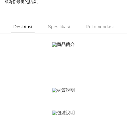
成為你最美的點綴。
Bank Antarabangsa
Bank CTBC
Deskripsi
Taishin
Pertama, Mengenai Perkhidmatan AFTEE Beli Sekarang Bayar Kemudian
Syarikat Kad Kredit
Pemindahan ATM
1. Dengan memilih AFTEE sebagai kaedah pembayaran, mesej
Rakuten Taiwan
pengesahan AFTEE akan muncul.
Tunai semasa Penghantaran
2. Anda boleh meneruskan pembayaran selepas pengesahan SMS.
Deskripsi
Spesifikasi
Rekomendasi
3. Tiada bayaran diperlukan apabila pesanan disahkan. Produk akan
dihantar ke alamat yang ditetapkan.
Pilihan Penghantaran
4. Setelah pesanan disahkan, anda akan menerima SMS pembayaran
manakala ahli aplikasi akan menerima pemberitahuan tolak aplikasi
全家取貨付款
AFTEE.
Penghantaran percuma
5. Tiada bayaran diperlukan apabila anda menerima produk. Sila buat
pembayaran di empat kedai serbaneka utama, ATM atau perbankan
付款後全家取貨
dalam talian dengan SMS pembayaran atau pemberitahuan tolak aplikasi
AFTEE.
Penghantaran percuma
Sila ambil perhatian bahawa tempoh pembayaran adalah 14 hari. Walau
7-11取貨付款
bagaimanapun, bagi mereka yang telah memuat turun Aplikasi AFTEE
Penghantaran percuma
dan mendaftar sebagai ahli AFTEE boleh menikmati tempoh pembayaran
sehingga 45 hari.
付款後7-11取貨
Tempoh pembayaran dikira dari masa kedai meminta pembayaran anda,
Penghantaran percuma
ditambah dengan bilangan hari yang boleh dilanjutkan oleh AFTEE. Anda
boleh melanjutkan tempoh pembayaran anda sebelum anda menerima
7-11取貨(快速到店)
pesanan. Walau bagaimanapun, tiada jaminan bahawa anda boleh