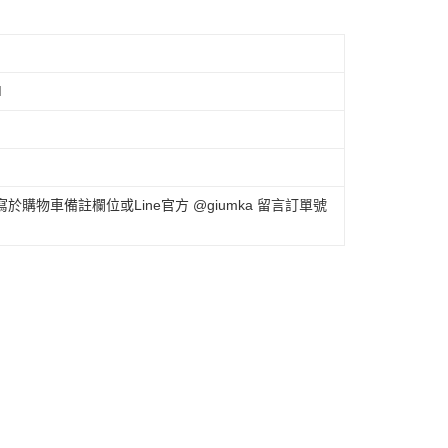
M
購物車備註欄位或Line官方 @giumka 留言訂單號