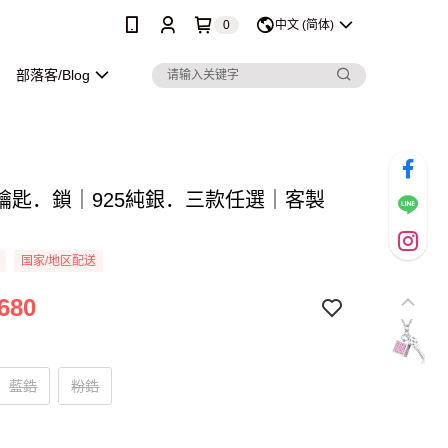
0
中文 (简体)
部落客/Blog
鑰匙．鎖｜925純銀．三款任選｜客製
国家/地区配送
680
藍鋯
粉鋯