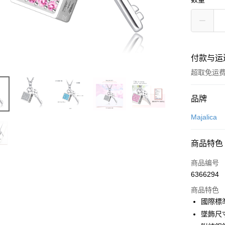
付款与运
超取免运
付款方式
品牌
信用卡一
Majalica
信用卡分
商品特色
3期 0
商品编号
6期 0
合作金
6366294
华南商
12期 
合作金
上海商
商品特色
华南商
24期 
合作金
国泰世
國際標
上海商
华南商
台湾中
合作金
超商取货
墜飾尺寸:約
国泰世
上海商
汇丰（
华南商
台湾中