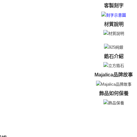
umka
客製刻字
若您對於
免运费
聯繫恩沛
同必要之購
黑貓到付(
材質說明
人資料，
免运费
海外宅配
鋯石介紹
Majalica品牌故事
飾品如何保養