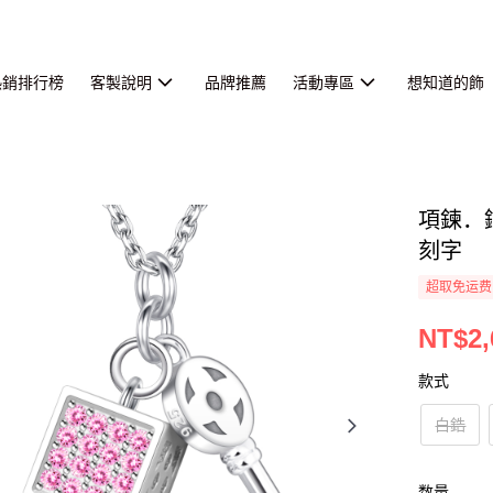
熱銷排行榜
客製說明
品牌推薦
活動專區
想知道的飾
項鍊．
刻字
超取免运费
NT$2,
款式
白鋯
数量