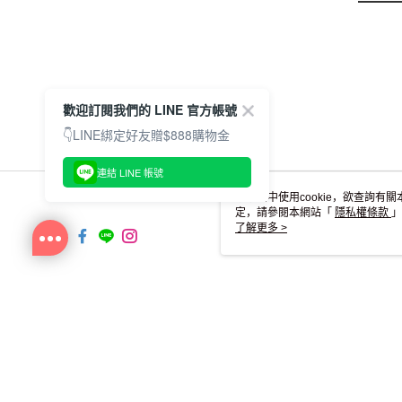
歡迎訂閱我們的 LINE 官方帳號
👇LINE綁定好友贈$888購物金
連結 LINE 帳號
本網站中使用cookie，欲查詢有關
定，請參閱本網站「
隱私權條款
」
cookie。
了解更多 >
TW-MWG1-67-194 Web2.0 Activit
© 2026 by 釩佐有限公司