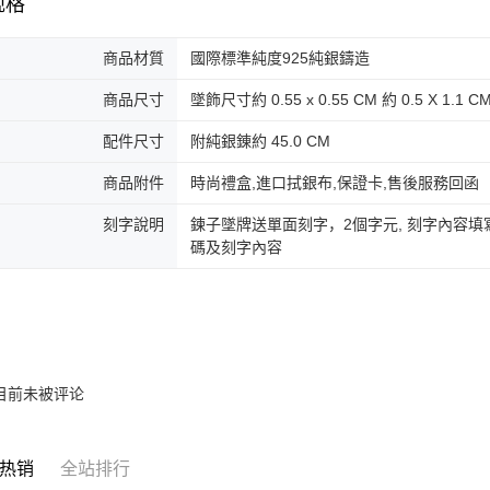
规格
商品材質
國際標準純度925純銀鑄造
商品尺寸
墜飾尺寸約 0.55 x 0.55 CM 約 0.5 X 1.1 C
配件尺寸
附純銀錬約 45.0 CM
商品附件
時尚禮盒,進口拭銀布,保證卡,售後服務回函
刻字說明
鍊子墜牌送單面刻字，2個字元, 刻字內容填寫於
碼及刻字內容
目前未被评论
热销
全站排行