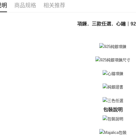
免运费
請留意繳費期
说明
商品规格
相关推荐
享有最長 
付款後全
繳費期限，
免运费
項鍊．三款任選．心鑰｜92
算出。使用
定能夠在期
7-11取貨
收到商品與
免运费
二、付款
1. 初次
付款後7-1
之上限額
免运费
2. 結帳金
3. 目前
7-11取貨
三、聲明
免运费
「AFTE
)所提供，
黑貓宅急便
(包含但不
免运费
予 AFT
集、處理、
包裝說明
郵局掛號
明』（
http
免运费
若款項超過
未成年的
機車快遞(
AFTEE。