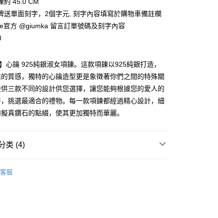
約 45.0 CM
华商业银行
兆丰国际商业银行
业银行
远东国际商业银行
业储蓄银行
台北富邦商业银行
台湾）商业银行
华泰商业银行
牌送單面刻字，2個字元, 刻字內容填寫於購物車備註欄
小企业银行
台中商业银行
业银行
永丰商业银行
际商业银行
台湾中小企业银行
业银行
远东国际商业银行
台湾）商业银行
华泰商业银行
ne官方 @giumka 留言訂單號碼及刻字內容
业银行
星展（台湾）商业银行
业银行
汇丰（台湾）商业银行
业银行
永丰商业银行
业银行
远东国际商业银行
际商业银行
中国信托商业银行
8
业银行
联邦商业银行
业银行
星展（台湾）商业银行
业银行
永丰商业银行
天信用卡公司
际商业银行
元大商业银行
际商业银行
中国信托商业银行
业银行
星展（台湾）商业银行
业银行
玉山商业银行
天信用卡公司
ica】心鑰 925純銀淑女項鍊。這款項鍊以925純銀打造，
际商业银行
中国信托商业银行
台湾）商业银行
台新国际商业银行
天信用卡公司
雅的質感，獨特的心鑰造型更是象徵著你們之間的特殊關
托商业银行
台湾乐天信用卡公司
y
提供三款不同的設計供您選擇，讓您能夠根據您的愛人的
好，挑選最適合的禮物。每一款項鍊都經過精心設計，細
和擬真鑽石的點綴，使其更加獨特而華麗。
享后付
FTEE先享後付
类 (4)
款方式選擇AFTEE先享後付，將跳出AFTEE先享後付手機驗證視
簡訊驗證之後，即可完成結帳手續。
 925純銀
純銀墜/純銀項鍊/擬真鑽
確認後不需事先繳費，商品會配送至您的指定地址。
客服
925純銀項鍊
完成後，您的手機會收到一封繳費通知簡訊，APP會員則會收到
APP推播通知。
25純銀項鍊
商品當下無需繳費，確認無誤後，請再利用繳費通知簡訊或AFTEE
大便利商店‧ATM/網銀等方式進行付款。
付款
生項鍊