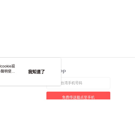
ookie設
e聲明使用
我知道了
官方APP
免费传送载点至手机
若接到可疑电话，请洽询165反诈骗专线
本站最佳浏览环境请使用Google Chrome、Firefox或Edge以上版本