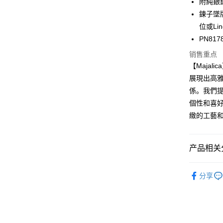
附純銀錬
国泰世
联邦商
LINE Pay
上海商
汇丰（
鍊子墜
台湾中
元大商
兆丰国
联邦商
汇丰（
Apple Pay
位或Li
玉山商
台中商
元大商
联邦商
台新国
PN817
华泰商
玉山商
街口支付
元大商
台湾乐
远东国
台新国
销售重点
玉山商
永丰商
台湾乐
悠遊付
【Majal
台新国
星展（
台湾乐
展現出高
中国信
Google Pa
係。我們
Plus PAY
個性和喜
緻的工藝
AFTEE先
相关说明
一、關於 A
ATM付款
产品相关分
1. 於付
窗。
货到付款
2. 進行
Majalica
3. 訂單
分享
925銀飾
4. 下訂
AFTEE 
运送方式
項鍊
9
5. 收到
APP於四
全家取貨
項鍊
女