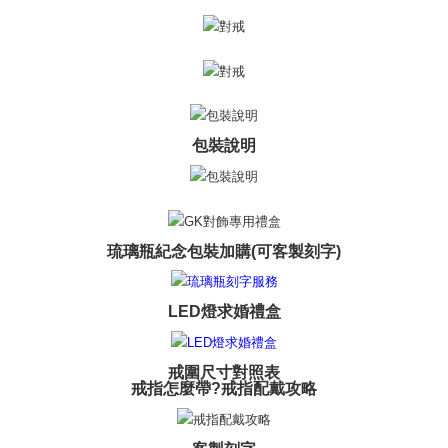
Penghantaran percuma
ditambah dengan bilangan hari yang boleh dilanjutkan oleh AFTEE. Anda
boleh melanjutkan tempoh pembayaran anda sebelum anda menerima
7-11取貨(快速到店)
pesanan. Walau bagaimanapun, tiada jaminan bahawa anda boleh
Penghantaran percuma
menerima pesanan anda semasa tempoh pembayaran (cth.: produk
prapesanan atau produk yang mungkin mengambil masa yang lebih
黑貓宅急便-(離島請自行填寫住址)
lama untuk dihantar). Oleh itu, anda dikehendaki membuat pembayaran
kepada AFTEE dalam tempoh sama ada anda menerima pesanan.
Penghantaran percuma
包裝說明
Kedua, Sekatan Pembayaran
郵局掛號
1. Jumlah yang diperakui untuk pengguna kali pertama boleh sehingga
Penghantaran percuma
NT$10,000. Amaun diperakui sebenar yang diluluskan akan berdasarkan
keputusan pensijilan dan semakan oleh AFTEE.
2. Amaun perbelanjaan minimum mestilah lebih besar daripada NT$20.
機車快遞(限大台北地區運費到付) 下單後請聯絡LINE官方帳號 @gi
3. Pada masa ini hanya tersedia untuk ahli Taiwan.
琉璃瓶紀念包裝加購(可客製刻字)
umka
Penghantaran percuma
Ketiga, Syarat Perkhidmatan
Perkhidmatan AFTEE Beli Sekarang Bayar Kemudian disediakan oleh NP
LED燈求婚禮盒
黑貓到付(離島不適用)
Taiwan, Inc. dan AFTEE akan membuat bil kepada pengguna. AFTEE
akan menggunakan data peribadi yang dikumpul (termasuk nama
Penghantaran percuma
pembeli, no. telefon, nama penerima, no. telefon, alamat penerima) untuk
戒圍尺寸對照表
penggunaan perkhidmatan. Sila rujuk kepada "Penyata Pengumpulan
海外宅配
Kadar Penghantaran
戒指怎麼帶?戒指配戴攻略
Data Peribadi, Pemprosesan, Penggunaan"
(https://aftee.tw/privacypolicy/
) untuk maklumat lanjut.
Jumlah yang diperakui untuk pengguna kali pertama yang lulus