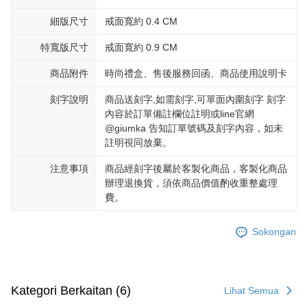
細版尺寸
戒面寬約 0.4 CM
特寬版尺寸
戒面寬約 0.9 CM
商品附件
時尚禮盒、售後服務回函、商品使用說明卡
刻字說明
商品送刻字,如需刻字,可單面內圍刻字 刻字
內容於訂單備註欄位註明或line官網
@giumka 告知訂單號碼及刻字內容，如未
註明視同放棄。
注意事項
商品經刻字後屬於客製化商品，客製化商品
辦理退換貨，須依商品價值酌收重整處理
費。
Sokongan
Kategori Berkaitan (6)
Lihat Semua