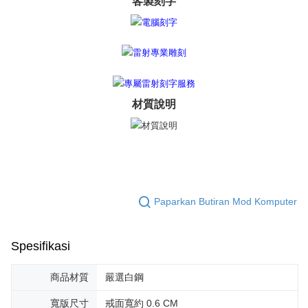
客製刻字
kelulusan boleh sehingga NT$10,000. Jika pengguna tidak membuat
pembayaran dalam tempoh tersebut, yuran pembayaran lewat sebanyak
20% setahun akan dikenakan. Pengguna bawah umur dikehendaki
mendapatkan kebenaran daripada ibu bapa atau penjaga yang sah
untuk menggunakan AFTEE.
Sila hubungi NP Taiwan Inc. di
cs_tw@netprotections.co.jp
jika anda
mempunyai sebarang kebimbangan mengenai pemprosesan dan
材質說明
penggunaan pada data peribadi. Jika anda tidak bersetuju dengan data
peribadi yang disenaraikan seperti di atas akan dikumpul dan digunakan
oleh AFTEE, sila jangan gunakan perkhidmatan ini.
Paparkan Butiran Mod Komputer
Spesifikasi
商品材質
嚴選白鋼
寬版尺寸
戒面寬約 0.6 CM