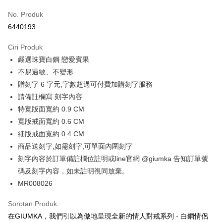
Kad Kredit (Bayaran Penuh)
No. Produk
Ansuran Kad Kredit
6440193
3 ansuran pada kadar faedah 0,
NT$230
setiap ansuran
Ciri Produk
21 Bank
6 ansuran pada kadar faedah 0,
NT$115
setiap
Taiwan Cooperative Bank
Bank Komersial Pertama
嚴選珠寶白鋼 戀愛賓果
Hua Nan Commercial
Chang Hwa Commercial
ansuran
21 Bank
Bank
Bank
不易過敏、不變形
12 ansuran pada kadar faedah 0,
NT$57
setiap ansuran
Taiwan Cooperative Bank
Bank Komersial Pertama
The Shanghai
Bank Komersial Taipei
贈刻字 6 字元,字數超過可付費加購刻字服務
Hua Nan Commercial Bank
Chang Hwa Commercial Bank
21 Bank
24 ansuran pada kadar faedah 0,
NT$28
setiap
Taiwan Cooperative Bank
Bank Komersial Pertama
Commercial & Savings
Fubon
請備註欄寫 刻字內容
The Shanghai Commercial &
Bank Komersial Taipei Fubon
Hua Nan Commercial
Chang Hwa Commercial
ansuran
Bank
20 Bank
Savings Bank
特寬版面寬約 0.9 CM
Bank
Bank
Bank Cathay United
Mega International
Taiwan Cooperative Bank
Bank Komersial Pertama
Bank Cathay United
Mega International Commercial
Pengambilan di Kedai Serbaneka
寬版戒面寬約 0.6 CM
The Shanghai
Bank Komersial Taipei
Commercial Bank
Hua Nan Commercial Bank
Chang Hwa Commercial Bank
Bank
Commercial & Savings
Fubon
細版戒面寬約 0.4 CM
Taiwan Business Bank
Taichung Commercial
LINE Pay
The Shanghai Commercial &
Bank Komersial Taipei Fubon
Taiwan Business Bank
Taichung Commercial Bank
Bank
Bank
商品送刻字,如需刻字,可單面內圍刻字
Savings Bank
HSBC Bank (Taiwan) Limited
Hwatai Bank
Bank Cathay United
Mega International
HSBC Bank (Taiwan)
Hwatai Bank
Apple Pay
刻字內容於訂單備註欄位註明或line官網 @giumka 告知訂單號
Mega International Commercial
Taiwan Business Bank
Union Bank of Taiwan
Far Eastern International Bank
Commercial Bank
Limited
Bank
碼及刻字內容，如未註明視同放棄。
Yuanta Commercial Bank
Bank SinoPac
Taiwan Business Bank
Taichung Commercial
Union Bank of Taiwan
Far Eastern International
JKOPAY
Taichung Commercial Bank
HSBC Bank (Taiwan) Limited
Bank Komersial E.SUN
DBS Bank
MR008026
Bank
Bank
Hwatai Bank
Union Bank of Taiwan
Bank Antarabangsa Taishin
Bank CTBC
Easy Wallet
HSBC Bank (Taiwan)
Hwatai Bank
Yuanta Commercial Bank
Bank SinoPac
Far Eastern International Bank
Yuanta Commercial Bank
Syarikat Kad Kredit Rakuten
Sorotan Produk
Limited
Bank Komersial E.SUN
DBS Bank
Bank SinoPac
Bank Komersial E.SUN
Google Pay
Taiwan
在GIUMKA，我們引以為傲地呈現全新的情人對戒系列 - 白鋼情侶
Union Bank of Taiwan
Far Eastern International
Bank Antarabangsa
Bank CTBC