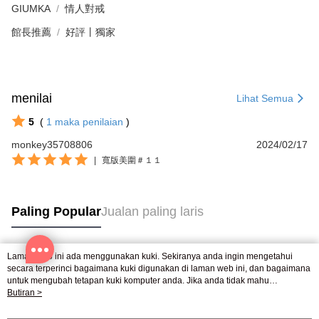
GIUMKA
情人對戒
館長推薦
好評丨獨家
menilai
Lihat Semua
5
(
1
maka penilaian
)
monkey35708806
2024/02/17
|
寬版美圍＃１１
Paling Popular
Jualan paling laris
Laman web ini ada menggunakan kuki. Sekiranya anda ingin mengetahui
Tag Popular
secara terperinci bagaimana kuki digunakan di laman web ini, dan bagaimana
untuk mengubah tetapan kuki komputer anda. Jika anda tidak mahu
menggunakan kuki di komputer anda, sila rujuk penerangan mengenai kuki.
Butiran >
Dasar Privasi
Laman web ini ada menggunakan kuki. Sekiranya anda ingin
mengetahui secara terperinci bagaimana kuki digunakan di laman web ini,