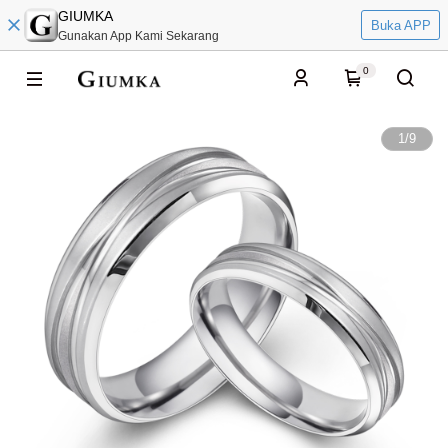
GIUMKA
Buka APP
Gunakan App Kami Sekarang
0
1
/
9