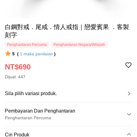
白鋼對戒．尾戒．情人戒指｜戀愛賓果 ．客製
刻字
Penghantaran Percuma
Penghantaran Negara/Wilayah
5
(
1
maka penilaian
)
NT$690
Dijual: 447
Sila pilih variasi produk.
Pembayaran Dan Penghantaran
Penghantaran Percuma
Kaedah Pembayaran
Ciri Produk