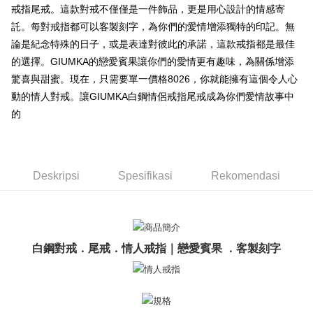
DBS Bank
Bank Antarabangsa Taishin
Bank
Taishin
戒指尾戒。這款對戒不僅僅是一件飾品，更是用心設計的情感寄
Plus PAY
Bank CTBC
Syarikat Kad Kredit Rakuten
Yuanta Commercial Bank
Bank SinoPac
Syarikat Kad Kredit
託。每對戒指都可以客製刻字，為你們的愛情增添獨特的印記。無
Taiwan
Bank Komersial E.SUN
DBS Bank
Rakuten Taiwan
AFTEE
論是紀念特殊的日子，或是表達對彼此的承諾，這款戒指都是最佳
Bank Antarabangsa
Bank CTBC
Deskripsi
的選擇。GIUMKA的戀愛賓果讓你們的愛情更有趣味，為關係增添
Taishin
Pertama, Mengenai Perkhidmatan AFTEE Beli Sekarang Bayar Kemudian
驚喜與甜蜜。現在，只需要單一價格8026，你就能擁有這個令人心
Syarikat Kad Kredit
Pemindahan ATM
1. Dengan memilih AFTEE sebagai kaedah pembayaran, mesej
Rakuten Taiwan
動的情人對戒。讓GIUMKA白鋼情侶戒指尾戒成為你們愛情故事中
pengesahan AFTEE akan muncul.
Tunai semasa Penghantaran
2. Anda boleh meneruskan pembayaran selepas pengesahan SMS.
的
3. Tiada bayaran diperlukan apabila pesanan disahkan. Produk akan
dihantar ke alamat yang ditetapkan.
Pilihan Penghantaran
4. Setelah pesanan disahkan, anda akan menerima SMS pembayaran
manakala ahli aplikasi akan menerima pemberitahuan tolak aplikasi
全家取貨付款
AFTEE.
Deskripsi
Spesifikasi
Rekomendasi
Penghantaran percuma
5. Tiada bayaran diperlukan apabila anda menerima produk. Sila buat
pembayaran di empat kedai serbaneka utama, ATM atau perbankan
付款後全家取貨
dalam talian dengan SMS pembayaran atau pemberitahuan tolak aplikasi
AFTEE.
Penghantaran percuma
白鋼對戒．尾戒．情人戒指｜戀愛賓果 ．客製刻字
Sila ambil perhatian bahawa tempoh pembayaran adalah 14 hari. Walau
7-11取貨付款
bagaimanapun, bagi mereka yang telah memuat turun Aplikasi AFTEE
Penghantaran percuma
dan mendaftar sebagai ahli AFTEE boleh menikmati tempoh pembayaran
sehingga 45 hari.
付款後7-11取貨
Tempoh pembayaran dikira dari masa kedai meminta pembayaran anda,