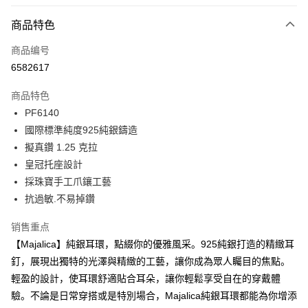
信用卡分期付款
3期 0利率，每期
NT$230
21家银行
商品特色
6期 0利率，每期
NT$115
21家银行
合作金库商业银行
第一商业银行
商品编号
华南商业银行
彰化商业银行
12期 0利率，每期
NT$57
21家银行
合作金库商业银行
第一商业银行
6582617
上海商业储蓄银行
台北富邦商业银行
华南商业银行
彰化商业银行
24期 0利率，每期
NT$28
20家银行
合作金库商业银行
第一商业银行
国泰世华商业银行
兆丰国际商业银行
上海商业储蓄银行
台北富邦商业银行
商品特色
华南商业银行
彰化商业银行
台湾中小企业银行
台中商业银行
合作金库商业银行
第一商业银行
超商取货付款
国泰世华商业银行
兆丰国际商业银行
PF6140
上海商业储蓄银行
台北富邦商业银行
汇丰（台湾）商业银行
华泰商业银行
华南商业银行
彰化商业银行
台湾中小企业银行
台中商业银行
国泰世华商业银行
兆丰国际商业银行
國際標準純度925純銀鑄造
联邦商业银行
远东国际商业银行
LINE Pay
上海商业储蓄银行
台北富邦商业银行
汇丰（台湾）商业银行
华泰商业银行
台湾中小企业银行
台中商业银行
元大商业银行
永丰商业银行
擬真鑽 1.25 克拉
兆丰国际商业银行
台湾中小企业银行
联邦商业银行
远东国际商业银行
汇丰（台湾）商业银行
华泰商业银行
Apple Pay
玉山商业银行
星展（台湾）商业银行
台中商业银行
汇丰（台湾）商业银行
皇冠托座設計
元大商业银行
永丰商业银行
联邦商业银行
远东国际商业银行
台新国际商业银行
中国信托商业银行
华泰商业银行
联邦商业银行
玉山商业银行
星展（台湾）商业银行
採珠寶手工爪鑲工藝
街口支付
元大商业银行
永丰商业银行
台湾乐天信用卡公司
远东国际商业银行
元大商业银行
台新国际商业银行
中国信托商业银行
抗過敏.不易掉鑽
玉山商业银行
星展（台湾）商业银行
永丰商业银行
玉山商业银行
台湾乐天信用卡公司
悠遊付
台新国际商业银行
中国信托商业银行
星展（台湾）商业银行
台新国际商业银行
销售重点
台湾乐天信用卡公司
中国信托商业银行
台湾乐天信用卡公司
Google Pay
【Majalica】純銀耳環，點綴你的優雅風采。925純銀打造的精緻耳
Plus PAY
釘，展現出獨特的光澤與精緻的工藝，讓你成為眾人矚目的焦點。
輕盈的設計，使耳環舒適貼合耳朵，讓你輕鬆享受自在的穿戴體
AFTEE先享后付
驗。不論是日常穿搭或是特別場合，Majalica純銀耳環都能為你增添
相关说明