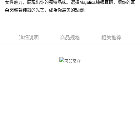
女性魅力，展現出你的獨特品味。選擇Majalica純銀耳環，讓你的耳
一、關於 AFTEE先享後付
ATM付款
朵閃耀著純銀的光芒，成為你最美的點綴。
1. 於付款方式選擇AFTEE先享後付，將跳出AFTEE先享後付手機驗證視
窗。
货到付款
2. 進行簡訊驗證之後，即可完成結帳手續。
3. 訂單確認後不需事先繳費，商品會配送至您的指定地址。
4. 下訂完成後，您的手機會收到一封繳費通知簡訊，APP會員則會收到
运送方式
详细说明
商品规格
相关推荐
AFTEE APP推播通知。
5. 收到商品當下無需繳費，確認無誤後，請再利用繳費通知簡訊或AFTEE
全家取貨付款
APP於四大便利商店‧ATM/網銀等方式進行付款。
免运费
請留意繳費期限為 14 天。唯有下載 AFTEE App 成為 AFTEE 會員者方能享
付款後全家取貨
有最長 45 天內付款之服務。
免运费
繳費期限，為商家向您請款的時間，再加上使用AFTEE可延長的天數所計算
出。使用AFTEE下訂可以延長您收到商品前的繳費天數，但無法保證一定能
7-11取貨付款
夠在期限內收到商品(例如:預購商品或預計到貨時間較長者)。因此無論收到
免运费
商品與否，仍需要請您在AFTEE規定的時間內完成繳費。
二、付款限制
付款後7-11取貨
1. 初次使用 AFTEE 時，將依認證結果及本公司審查結果，核予每個人不同
免运费
之上限額度
2. 結帳金額須大於NT$30
7-11取貨(快速到店)
3. 目前僅支援台灣會員
免运费
三、聲明條款