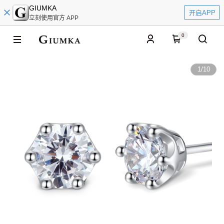
GIUMKA
开启APP
立刻使用官方 APP
0
1
/
10