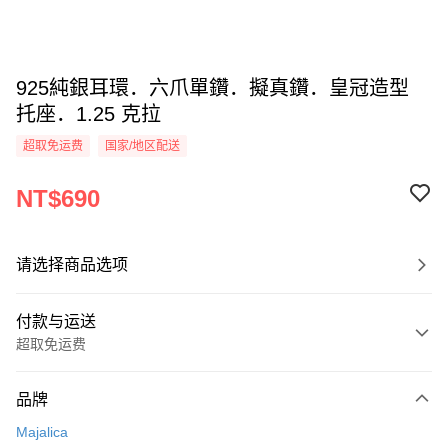
925純銀耳環．六爪單鑽．擬真鑽．皇冠造型
托座．1.25 克拉
超取免运费
国家/地区配送
NT$690
请选择商品选项
付款与运送
超取免运费
付款方式
品牌
信用卡一次付款
Majalica