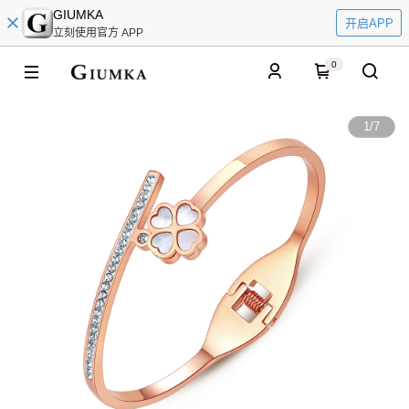
GIUMKA
开启APP
立刻使用官方 APP
0
1
/
7