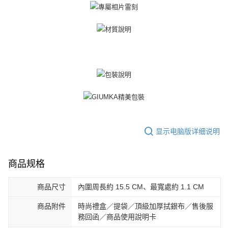
所提供，並由 AFTEE 向您收取款項。因使用本服務所須提供之個人資料(包
免运费
含但不限於訂購人姓名、電話，收件人姓名、電話、收件地址)，將交付予
AFTEE 於本服務必要服務範圍內運用。關於 AFTEE 對於個人資料之蒐集、
郵局掛號
處理、利用，詳參 AFTEE 官網之『個人資料蒐集、處理及利用告知聲明』
（
https://aftee.tw/privacypolicy/
）。
免运费
若款項超過繳費期限，將根據當次的金額加收年利率 16% 的逾期滯納金。
機車快遞(限大台北地區運費到付) 下單後請聯絡LINE官方帳號 @gi
未成年的使用者，請事先徵得法定代理人或監護人之同意方可使用
umka
AFTEE。
免运费
若您對於個人資料之處理、利用有任何疑問，或欲行使相關法律權利，請聯
繫恩沛科技股份有限公司。若您不同意我們將上開所示之個人資料，連同必
黑貓到付(離島不適用)
要之購買訂單資訊提供予 AFTEE ，或讓 AFTEE 蒐集處理利用您的個人資
免运费
料，請勿選用本服務。
显示电脑版详细说明
海外宅配
查看运费
商品规格
商品尺寸
內圍周長約 15.5 CM、最寬處約 1.1 CM
商品附件
時尚禮盒／提袋／頂級加厚拭銀布／售後服
務回函／商品使用說明卡