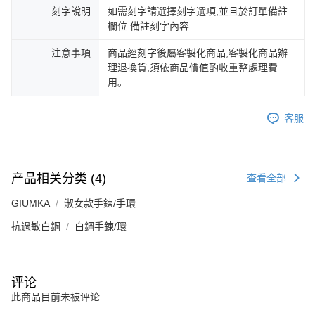
刻字說明
如需刻字請選擇刻字選項,並且於訂單備註
欄位 備註刻字內容
注意事項
商品經刻字後屬客製化商品,客製化商品辦
理退換貨,須依商品價值酌收重整處理費
用。
客服
产品相关分类 (4)
查看全部
GIUMKA
淑女款手鍊/手環
抗過敏白鋼
白鋼手鍊/環
评论
此商品目前未被评论