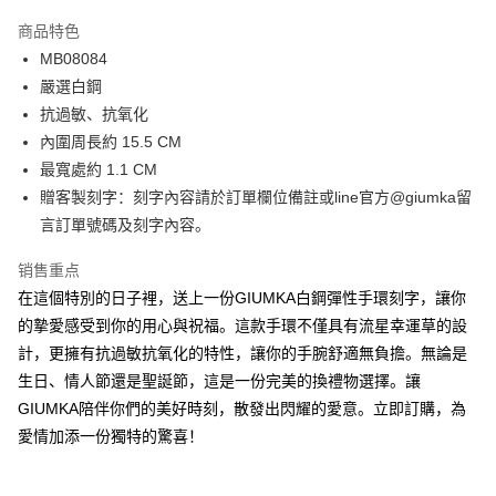
3期 0利率，每期
NT$263
21家银行
商品特色
6期 0利率，每期
NT$131
21家银行
合作金库商业银行
第一商业银行
MB08084
华南商业银行
彰化商业银行
12期 0利率，每期
NT$65
21家银行
合作金库商业银行
第一商业银行
嚴選白鋼
上海商业储蓄银行
台北富邦商业银行
华南商业银行
彰化商业银行
24期 0利率，每期
NT$32
20家银行
合作金库商业银行
第一商业银行
国泰世华商业银行
兆丰国际商业银行
抗過敏、抗氧化
上海商业储蓄银行
台北富邦商业银行
华南商业银行
彰化商业银行
台湾中小企业银行
台中商业银行
合作金库商业银行
第一商业银行
內圍周長約 15.5 CM
超商取货付款
国泰世华商业银行
兆丰国际商业银行
上海商业储蓄银行
台北富邦商业银行
汇丰（台湾）商业银行
华泰商业银行
华南商业银行
彰化商业银行
台湾中小企业银行
台中商业银行
最寬處約 1.1 CM
国泰世华商业银行
兆丰国际商业银行
联邦商业银行
远东国际商业银行
LINE Pay
上海商业储蓄银行
台北富邦商业银行
汇丰（台湾）商业银行
华泰商业银行
贈客製刻字：刻字內容請於訂單欄位備註或line官方@giumka留
台湾中小企业银行
台中商业银行
元大商业银行
永丰商业银行
兆丰国际商业银行
台湾中小企业银行
联邦商业银行
远东国际商业银行
汇丰（台湾）商业银行
华泰商业银行
言訂單號碼及刻字內容。
Apple Pay
玉山商业银行
星展（台湾）商业银行
台中商业银行
汇丰（台湾）商业银行
元大商业银行
永丰商业银行
联邦商业银行
远东国际商业银行
台新国际商业银行
中国信托商业银行
华泰商业银行
联邦商业银行
玉山商业银行
星展（台湾）商业银行
街口支付
销售重点
元大商业银行
永丰商业银行
台湾乐天信用卡公司
远东国际商业银行
元大商业银行
台新国际商业银行
中国信托商业银行
玉山商业银行
星展（台湾）商业银行
在這個特別的日子裡，送上一份GIUMKA白鋼彈性手環刻字，讓你
永丰商业银行
玉山商业银行
台湾乐天信用卡公司
悠遊付
台新国际商业银行
中国信托商业银行
的摯愛感受到你的用心與祝福。這款手環不僅具有流星幸運草的設
星展（台湾）商业银行
台新国际商业银行
台湾乐天信用卡公司
中国信托商业银行
台湾乐天信用卡公司
Google Pay
計，更擁有抗過敏抗氧化的特性，讓你的手腕舒適無負擔。無論是
生日、情人節還是聖誕節，這是一份完美的換禮物選擇。讓
Plus PAY
GIUMKA陪伴你們的美好時刻，散發出閃耀的愛意。立即訂購，為
AFTEE先享后付
愛情加添一份獨特的驚喜！
相关说明
一、關於 AFTEE先享後付