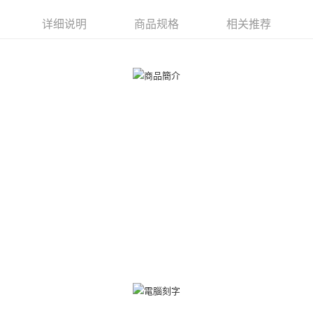
ATM付款
1. 於付款方式選擇AFTEE先享後付，將跳出AFTEE先享後付手機驗證視
窗。
详细说明
商品规格
相关推荐
货到付款
2. 進行簡訊驗證之後，即可完成結帳手續。
3. 訂單確認後不需事先繳費，商品會配送至您的指定地址。
4. 下訂完成後，您的手機會收到一封繳費通知簡訊，APP會員則會收到
运送方式
AFTEE APP推播通知。
5. 收到商品當下無需繳費，確認無誤後，請再利用繳費通知簡訊或AFTEE
全家取貨付款
APP於四大便利商店‧ATM/網銀等方式進行付款。
免运费
請留意繳費期限為 14 天。唯有下載 AFTEE App 成為 AFTEE 會員者方能享
付款後全家取貨
有最長 45 天內付款之服務。
免运费
繳費期限，為商家向您請款的時間，再加上使用AFTEE可延長的天數所計算
出。使用AFTEE下訂可以延長您收到商品前的繳費天數，但無法保證一定能
7-11取貨付款
夠在期限內收到商品(例如:預購商品或預計到貨時間較長者)。因此無論收到
免运费
商品與否，仍需要請您在AFTEE規定的時間內完成繳費。
二、付款限制
付款後7-11取貨
1. 初次使用 AFTEE 時，將依認證結果及本公司審查結果，核予每個人不同
免运费
之上限額度
2. 結帳金額須大於NT$30
7-11取貨(快速到店)
3. 目前僅支援台灣會員
免运费
三、聲明條款
「AFTEE先享後付」(下稱本服務)乃由恩沛科技股份有限公司(下稱 AFTEE )
黑貓宅急便-(離島請自行填寫住址)