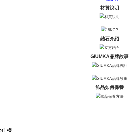
材質說明
鋯石介紹
GIUMKA品牌故事
飾品如何保養
の仕様