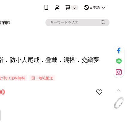
0
日本語
道的飾
指．防小人尾戒．疊戴．混搭．交織夢
け取り送料無料
国・地域配送
90