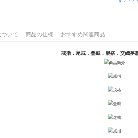
代金引換
精選推薦
2.SMS
3.注文す
戒指/尾戒
す。
4.ご注文
配送方法
戒指/尾戒
員の場合は
5.商品受
について
商品の仕様
おすすめ関連商品
全家取貨
たはアプリ
送料無料
ングでお
戒指．尾戒．疊戴．混搭．交織夢
付款後全
代金納付期
プリをダウ
送料無料
以内まで
7-11取貨
お支払期限
送料無料
もとに計算
期限を延
（例：予
付款後7-1
の有無に関
送料無料
二、支払
7-11取貨
1.初回 
き、限度
送料無料
2.決済金額
3.現在、
黑貓宅急便