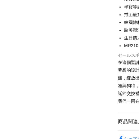
6回払
合作金
半寶等級鋯
華南商
12回
合作金
戒面最寬
上海商
華南商
24回
韓國韓
合作金
国泰世
上海商
華南商
歐美潮
台湾中
合作金
コンビニ
国泰世
上海商
生日情
HSBC
華南商
台湾中
国泰世
聯邦商
LINE Pay
上海商
MR210
HSBC
台湾中
元大商
兆豐國
聯邦商
セールス
HSBC
Apple Pay
玉山商
台中商
元大商
在這個聖誕
聯邦商
台新國
華泰商
玉山商
JKOPAY
元大商
夢想的設
台湾楽
遠東国
台新國
玉山商
鍍，綻放出
永豐商
台湾楽
Easy Walle
台新國
星展(台
雅與獨特
台湾楽
中国信
Google Pa
誕節交換禮
我們一同
Plus Pay
AFTEE
商品関連
説明
一、 AF
ATM払い
GIUMKA
1.お支払
シェア
ドウが表