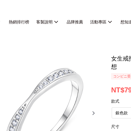
熱銷排行榜
客製說明
品牌推薦
活動專區
想知
女生戒
想
コンビニ受
NT$7
款式
銀色款
尺寸