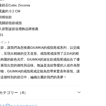
い、金利0、毎回
NT$131
21行の銀行
庫商業銀行
第一商業銀行
石Cubic Zirconia
業銀行
彰化商業銀行
払い、金利0、毎回
NT$65
21行の銀行
庫商業銀行
第一商業銀行
處約 0.2 CM
業儲蓄銀行
台北富邦商業銀行
業銀行
彰化商業銀行
払い、金利0、毎回
劇相似款
NT$32
20行の銀行
庫商業銀行
第一商業銀行
華商業銀行
兆豐國際商業銀行
業儲蓄銀行
台北富邦商業銀行
業銀行
彰化商業銀行
流關節指節戒指
小企業銀行
台中商業銀行
庫商業銀行
第一商業銀行
店頭代金引換
華商業銀行
兆豐國際商業銀行
業儲蓄銀行
台北富邦商業銀行
人節聖誕節送禮飾品牌推薦
(台湾)商業銀行
華泰商業銀行
業銀行
彰化商業銀行
小企業銀行
台中商業銀行
華商業銀行
兆豐國際商業銀行
業銀行
遠東国際商業銀行
業儲蓄銀行
台北富邦商業銀行
21
(台湾)商業銀行
華泰商業銀行
小企業銀行
台中商業銀行
業銀行
永豐商業銀行
際商業銀行
台湾中小企業銀行
業銀行
遠東国際商業銀行
ポイント
(台湾)商業銀行
華泰商業銀行
業銀行
星展(台湾)商業銀行
業銀行
HSBC(台湾)商業銀行
業銀行
永豐商業銀行
節，讓我們為您推薦GIUMKA的戒指尾戒系列，以交織
業銀行
遠東国際商業銀行
際商業銀行
中国信託商業銀行
業銀行
聯邦商業銀行
業銀行
星展(台湾)商業銀行
業銀行
永豐商業銀行
計，呈現出精緻的交叉造形。戒指尾戒採用了正白K的精
天クレジットカード会社
際商業銀行
元大商業銀行
際商業銀行
中国信託商業銀行
業銀行
星展(台湾)商業銀行
絢麗的銀色光芒。GIUMKA的淑女款戒指尾戒結合了優
業銀行
玉山商業銀行
天クレジットカード会社
t
際商業銀行
中国信託商業銀行
湾)商業銀行
台新國際商業銀行
，展現出您的個性與品味。無論是送給摯愛的人或作為聖
天クレジットカード会社
託商業銀行
台湾楽天クレジットカード会社
y
物，GIUMKA的戒指尾戒定能為您帶來驚喜和喜悅。讓
在這個特別的節日中，編織出屬於我們的美夢！
代金後払い
カテゴリー（4）
TEE代金後払いについて
い方法でAFTEE代金後払いを選択すると、携帯電話認証ウィン
淑女款戒指
する
カスタマーサービス
示されます。