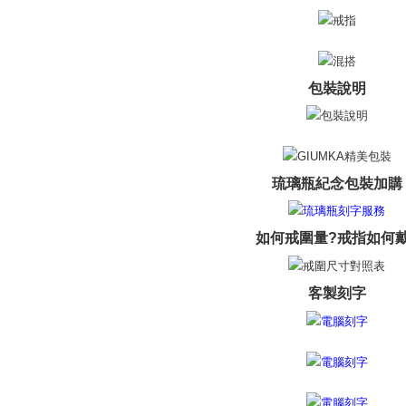
送料無料
三、利用規
プロテクシ
郵局掛號
します。
文者の氏
送料無料
これに限ら
包裝說明
されます。
機車快遞(
AFTEE
umka
明』をご
送料無料
AFTEE
なります。
琉璃瓶紀念包裝加購
黑貓到付(
延滞納金
送料無料
後見人の同
如何戒圍量?戒指如何戴
海外宅配
個人情報
を行使し
cs_tw@netp
客製刻字
を、必要な
AFTEE
意いただ