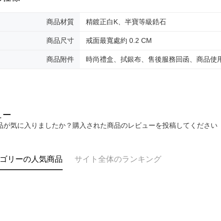
商品材質
精鍍正白K、半寶等級鋯石
商品尺寸
戒面最寬處約 0.2 CM
商品附件
時尚禮盒、拭銀布、售後服務回函、商品使
ュー
品が気に入りましたか？購入された商品のレビューを投稿してください
ゴリーの人気商品
サイト全体のランキング