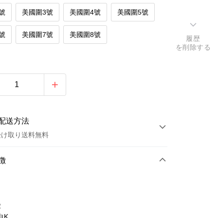
號
美國圍3號
美國圍4號
美國圍5號
號
美國圍7號
美國圍8號
履歴
を削除する
配送方法
受け取り送料無料
方法
徴
カード1回払い
トカード分割払い
徴
い、金利0、毎回
NT$263
21行の銀行
白K