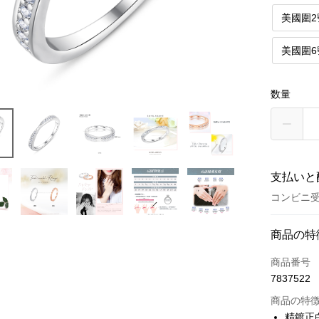
美國圍2
美國圍6
数量
支払いと
コンビニ
お支払い
商品の特
クレジット
商品番号
7837522
クレジッ
商品の特
3回払
精鍍正