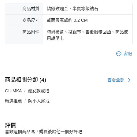
商品材質
精鍍玫瑰金、半寶等級鋯石
商品尺寸
戒面最寬處約 0.2 CM
商品附件
時尚禮盒、拭銀布、售後服務回函、商品使
用說明卡
客服
商品相關分類 (4)
查看全部
GIUMKA
淑女款戒指
精選推薦
防小人尾戒
評價
喜歡這個商品嗎？購買後給他一個好評吧