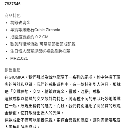
信用卡分期付款
7837546
3 期 0 利率 每期
NT$263
21家銀行
商品特色
6 期 0 利率 每期
NT$131
21家銀行
合作金庫商業銀行
第一商業銀行
精鍍玫瑰金
華南商業銀行
彰化商業銀行
12 期 0 利率 每期
NT$65
21家銀行
合作金庫商業銀行
第一商業銀行
半寶等級鋯石Cubic Zirconia
上海商業儲蓄銀行
台北富邦商業銀行
華南商業銀行
彰化商業銀行
24 期 0 利率 每期
NT$32
20家銀行
合作金庫商業銀行
第一商業銀行
國泰世華商業銀行
兆豐國際商業銀行
戒面最寬處約 0.2 CM
上海商業儲蓄銀行
台北富邦商業銀行
華南商業銀行
彰化商業銀行
臺灣中小企業銀行
台中商業銀行
合作金庫商業銀行
第一商業銀行
歐美前衛潮流款 可當關節指節戒配戴
超商取貨付款
國泰世華商業銀行
兆豐國際商業銀行
上海商業儲蓄銀行
台北富邦商業銀行
匯豐（台灣）商業銀行
華泰商業銀行
華南商業銀行
彰化商業銀行
臺灣中小企業銀行
台中商業銀行
生日情人節聖誕節送禮飾品牌推薦
國泰世華商業銀行
兆豐國際商業銀行
聯邦商業銀行
遠東國際商業銀行
LINE Pay
上海商業儲蓄銀行
台北富邦商業銀行
匯豐（台灣）商業銀行
華泰商業銀行
MR21021
臺灣中小企業銀行
台中商業銀行
元大商業銀行
永豐商業銀行
兆豐國際商業銀行
臺灣中小企業銀行
聯邦商業銀行
遠東國際商業銀行
匯豐（台灣）商業銀行
華泰商業銀行
Apple Pay
玉山商業銀行
星展（台灣）商業銀行
台中商業銀行
匯豐（台灣）商業銀行
元大商業銀行
永豐商業銀行
銷售重點
聯邦商業銀行
遠東國際商業銀行
台新國際商業銀行
中國信託商業銀行
華泰商業銀行
聯邦商業銀行
玉山商業銀行
星展（台灣）商業銀行
街口支付
在GIUMKA，我們引以為傲地呈現了一系列的尾戒，其中包括了頂
元大商業銀行
永豐商業銀行
台灣樂天信用卡公司
遠東國際商業銀行
元大商業銀行
台新國際商業銀行
中國信託商業銀行
玉山商業銀行
星展（台灣）商業銀行
尖的設計和品質。我們的戒指系列中，有一款特別引人注目，那就
永豐商業銀行
玉山商業銀行
台灣樂天信用卡公司
悠遊付
台新國際商業銀行
中國信託商業銀行
是「交織夢想．交叉．精鍍玫瑰金．疊戴．混搭」戒指。
星展（台灣）商業銀行
台新國際商業銀行
台灣樂天信用卡公司
中國信託商業銀行
台灣樂天信用卡公司
Google Pay
這款戒指以精緻的交叉設計為特色，將兩種不同的形狀巧妙地編織
在一起，展現出獨特的魅力。而且，我們特別選用了高品質的玫瑰
全盈+PAY
金精鍍，使其散發出迷人的光澤。
AFTEE先享後付
這款戒指不僅可以單獨佩戴，更適合疊戴和混搭，讓你盡情展現個
相關說明
人風格和時尚品味。