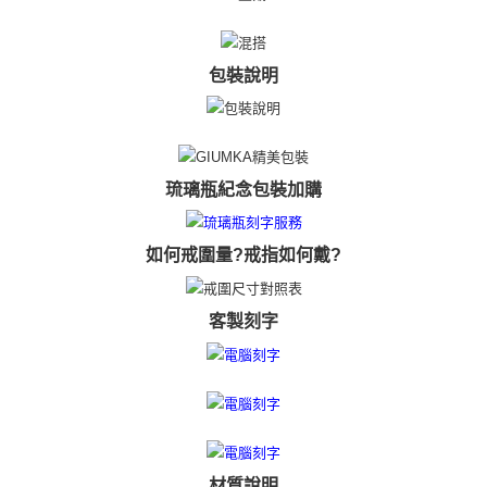
https://aftee.tw/terms/#terms3
黑貓宅急便-(離島請自行填寫住址)
３．未成年的使用者請事先徵得法定代理人或監護人之同意方可使用
免運費
「AFTEE先享後付」，若未經同意申辦者引起之損失，本公司不負相關責
包裝說明
任。
郵局掛號
４．使用「AFTEE先享後付」時，將依據個別帳號之用戶狀況，依本公司即
時審查核予不同之上限額度；若仍有額度不足之情形，本公司將視審查結果
免運費
請求用戶進行身份認證。
５．嚴禁一人註冊多個帳號或使用他人資訊註冊。若發現惡意使用之情形，
機車快遞(限大台北地區運費到付) 下單後請聯絡LINE官方帳號 @gi
恩沛科技股份有限公司將有權停止該用戶之使用額度並採取法律行動。
琉璃瓶紀念包裝加購
umka
免運費
如何戒圍量?戒指如何戴?
黑貓到付(離島不適用)
免運費
客製刻字
海外宅配
查看運費
材質說明