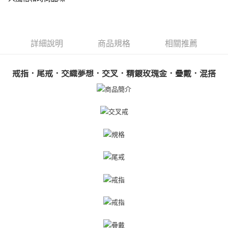
【關於「AFTEE先享後付」】
ATM付款
AFTEE先享後付是「在收到商品之後才付款」的支付方式。 讓您購物簡單
便利好安心！
貨到付款
１．簡單：不需註冊會員、不需綁卡、不需儲值。
詳細說明
商品規格
相關推薦
２．便利：只要手機號碼，簡訊認證，即可結帳。
３．安心：先確認商品／服務後，再付款。
運送方式
【「AFTEE先享後付」結帳流程】
戒指．尾戒．交織夢想．交叉．精鍍玫瑰金．疊戴．混搭
全家取貨付款
１．於結帳方式選擇「AFTEE先享後付」後，將跳轉至「AFTEE先享後付」
免運費
結帳頁面，進行簡訊認證並確認金額後，即可完成結帳。
２．訂單成立數日內，您將收到繳費通知簡訊。
付款後全家取貨
３．收到繳費通知簡訊後14天內，點擊此簡訊中的連結，可透過四大超商／
ATM／網路銀行／等多元方式進行付款，方視為交易完成。
免運費
※ 請注意：結帳手續完成當下不需立刻繳費，但若您需要取消訂單，請聯絡
購買商品的店家。未經商家同意取消之訂單仍視為有效，需透過AFTEE先享
7-11取貨付款
後付繳納相關費用。
免運費
※ 交易是否成功請以「AFTEE先享後付 」之結帳頁面顯示為準，若有關於
是否繳費成功／繳費後需取消欲退款等相關疑問，請聯繫「AFTEE先享後付
客戶支援中心」
https://netprotections.freshdesk.com/support/home
付款後7-11取貨
免運費
【注意事項】
１．透過由恩沛科技股份有限公司提供之「AFTEE先享後付」服務完成之交
7-11取貨(快速到店)
易，需依本服務之必要範圍內提供個人資料，並將交易相關給付款項請求債
權轉讓予恩沛科技股份有限公司。
免運費
２．關於個人資料處理事宜，請瀏覽以下網址：