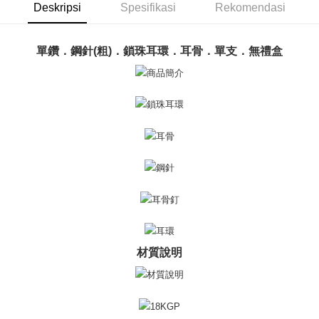
Taiwan
Deskripsi
Spesifikasi
Rekomendasi
Bank Antarabangsa Taishin
Bank CTBC
AFTEE
Syarikat Kad Kredit
Deskripsi
Rakuten Taiwan
Pertama, Mengenai Perkhidmatan AFTEE Beli Sekarang Bayar Kemudian
單鑽．鋼針(粗)．鎖珠耳環．耳骨．單支．無禮盒
Pemindahan ATM
1. Dengan memilih AFTEE sebagai kaedah pembayaran, mesej
pengesahan AFTEE akan muncul.
Tunai semasa Penghantaran
2. Anda boleh meneruskan pembayaran selepas pengesahan SMS.
3. Tiada bayaran diperlukan apabila pesanan disahkan. Produk akan
dihantar ke alamat yang ditetapkan.
Pilihan Penghantaran
4. Setelah pesanan disahkan, anda akan menerima SMS pembayaran
manakala ahli aplikasi akan menerima pemberitahuan tolak aplikasi
全家取貨付款
AFTEE.
Penghantaran percuma
5. Tiada bayaran diperlukan apabila anda menerima produk. Sila buat
pembayaran di empat kedai serbaneka utama, ATM atau perbankan
付款後全家取貨
dalam talian dengan SMS pembayaran atau pemberitahuan tolak aplikasi
AFTEE.
Penghantaran percuma
Sila ambil perhatian bahawa tempoh pembayaran adalah 14 hari. Walau
7-11取貨付款
bagaimanapun, bagi mereka yang telah memuat turun Aplikasi AFTEE
Penghantaran percuma
dan mendaftar sebagai ahli AFTEE boleh menikmati tempoh pembayaran
材質說明
sehingga 45 hari.
付款後7-11取貨
Tempoh pembayaran dikira dari masa kedai meminta pembayaran anda,
Penghantaran percuma
ditambah dengan bilangan hari yang boleh dilanjutkan oleh AFTEE. Anda
boleh melanjutkan tempoh pembayaran anda sebelum anda menerima
7-11取貨(快速到店)