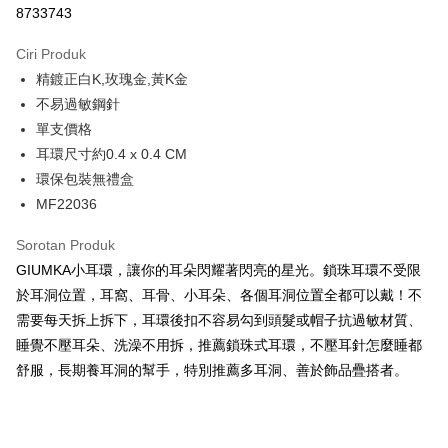
8733743
3 ansuran pada kadar faedah 0,
NT$130
setiap ansuran
Ciri Produk
21 Bank
6 ansuran pada kadar faedah 0,
NT$65
setiap
Taiwan Cooperative Bank
Bank Komersial Pertama
精鍍正白K,玫瑰金,黃K金
Hua Nan Commercial Bank
Chang Hwa Commercial
ansuran
21 Bank
Bank
不易過敏鋼針
12 ansuran pada kadar faedah 0,
NT$32
setiap ansuran
Taiwan Cooperative Bank
Bank Komersial Pertama
The Shanghai Commercial
Bank Komersial Taipei
單支價格
Hua Nan Commercial Bank
Chang Hwa Commercial Bank
21 Bank
24 ansuran pada kadar faedah 0,
NT$16
setiap
Taiwan Cooperative Bank
Bank Komersial Pertama
& Savings Bank
Fubon
耳環尺寸約0.4 x 0.4 CM
The Shanghai Commercial &
Bank Komersial Taipei Fubon
Hua Nan Commercial Bank
Chang Hwa Commercial
ansuran
Bank Cathay United
Mega International
20 Bank
Savings Bank
環保包裝無禮盒
Bank
Commercial Bank
Taiwan Cooperative Bank
Bank Komersial Pertama
Bank Cathay United
Mega International Commercial
Pengambilan di Kedai Serbaneka
MF22036
The Shanghai Commercial
Bank Komersial Taipei
Taiwan Business Bank
Taichung Commercial
Hua Nan Commercial Bank
Chang Hwa Commercial Bank
Bank
& Savings Bank
Fubon
Bank
LINE Pay
The Shanghai Commercial &
Bank Komersial Taipei Fubon
Taiwan Business Bank
Taichung Commercial Bank
Sorotan Produk
Bank Cathay United
Mega International
HSBC Bank (Taiwan)
Hwatai Bank
Savings Bank
HSBC Bank (Taiwan) Limited
Hwatai Bank
GIUMKA小耳環，讓你的耳朵閃耀著閃亮的星光。鎖珠耳環不受限
Commercial Bank
Limited
Apple Pay
Mega International Commercial
Taiwan Business Bank
Union Bank of Taiwan
Far Eastern International Bank
Taiwan Business Bank
Taichung Commercial
Union Bank of Taiwan
Far Eastern International
於耳洞位置，耳窩、耳骨、小耳朵、各個耳洞位置全都可以戴！不
Bank
Yuanta Commercial Bank
Bank SinoPac
Bank
Bank
JKOPAY
需要每天拆上拆下，耳環後扣不容易勾到頭髮或帽子抗過敏材質、
Taichung Commercial Bank
HSBC Bank (Taiwan) Limited
Bank Komersial E.SUN
DBS Bank
HSBC Bank (Taiwan)
Hwatai Bank
Yuanta Commercial Bank
Bank SinoPac
睡覺不壓耳朵、洗澡不用拆，推薦鎖珠式耳環，不壓耳針怎麼睡都
Hwatai Bank
Union Bank of Taiwan
Bank Antarabangsa Taishin
Bank CTBC
Easy Wallet
Limited
Bank Komersial E.SUN
DBS Bank
Far Eastern International Bank
Yuanta Commercial Bank
Syarikat Kad Kredit Rakuten
舒服，長期養耳洞的幫手，特別推薦多耳洞、善於飾品疊搭者。
Union Bank of Taiwan
Far Eastern International
Bank Antarabangsa Taishin
Bank CTBC
Bank SinoPac
Bank Komersial E.SUN
Google Pay
Taiwan
Bank
Syarikat Kad Kredit
DBS Bank
Bank Antarabangsa Taishin
Yuanta Commercial Bank
Bank SinoPac
Rakuten Taiwan
Plus PAY
Bank CTBC
Syarikat Kad Kredit Rakuten
Bank Komersial E.SUN
DBS Bank