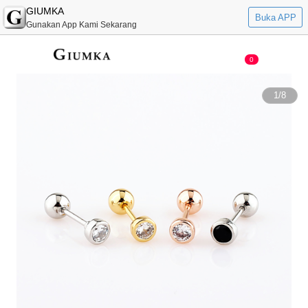
GIUMKA
Buka APP
Gunakan App Kami Sekarang
0
1
/
8