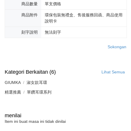
20% setahun akan dikenakan. Pengguna bawah umur dikehendaki
商品數量
單支價格
mendapatkan kebenaran daripada ibu bapa atau penjaga yang sah
untuk menggunakan AFTEE.
商品附件
環保包裝無禮盒、售後服務回函、商品使用
說明卡
Sila hubungi NP Taiwan Inc. di
cs_tw@netprotections.co.jp
jika anda
mempunyai sebarang kebimbangan mengenai pemprosesan dan
刻字說明
無法刻字
penggunaan pada data peribadi. Jika anda tidak bersetuju dengan data
peribadi yang disenaraikan seperti di atas akan dikumpul dan digunakan
oleh AFTEE, sila jangan gunakan perkhidmatan ini.
Sokongan
Kategori Berkaitan (6)
Lihat Semua
GIUMKA
淑女款耳環
精選推薦
單鑽耳環系列
menilai
Item ini buat masa ini tidak dinilai