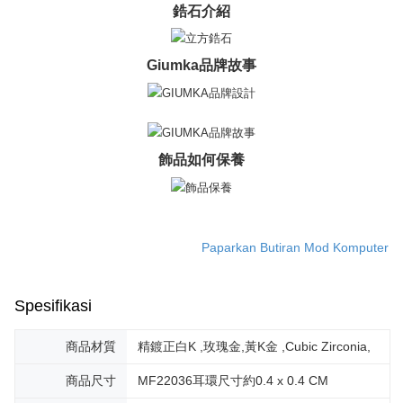
pesanan. Walau bagaimanapun, tiada jaminan bahawa anda boleh
鋯石介紹
Penghantaran percuma
menerima pesanan anda semasa tempoh pembayaran (cth.: produk
prapesanan atau produk yang mungkin mengambil masa yang lebih
黑貓宅急便-(離島請自行填寫住址)
lama untuk dihantar). Oleh itu, anda dikehendaki membuat pembayaran
Giumka品牌故事
kepada AFTEE dalam tempoh sama ada anda menerima pesanan.
Penghantaran percuma
Kedua, Sekatan Pembayaran
郵局掛號
1. Jumlah yang diperakui untuk pengguna kali pertama boleh sehingga
Penghantaran percuma
NT$10,000. Amaun diperakui sebenar yang diluluskan akan berdasarkan
keputusan pensijilan dan semakan oleh AFTEE.
飾品如何保養
2. Amaun perbelanjaan minimum mestilah lebih besar daripada NT$20.
機車快遞(限大台北地區運費到付) 下單後請聯絡LINE官方帳號 @gi
3. Pada masa ini hanya tersedia untuk ahli Taiwan.
umka
Penghantaran percuma
Ketiga, Syarat Perkhidmatan
Perkhidmatan AFTEE Beli Sekarang Bayar Kemudian disediakan oleh NP
Paparkan Butiran Mod Komputer
黑貓到付(離島不適用)
Taiwan, Inc. dan AFTEE akan membuat bil kepada pengguna. AFTEE
akan menggunakan data peribadi yang dikumpul (termasuk nama
Penghantaran percuma
pembeli, no. telefon, nama penerima, no. telefon, alamat penerima) untuk
penggunaan perkhidmatan. Sila rujuk kepada "Penyata Pengumpulan
Spesifikasi
海外宅配
Kadar Penghantaran
Data Peribadi, Pemprosesan, Penggunaan"
(https://aftee.tw/privacypolicy/
) untuk maklumat lanjut.
商品材質
精鍍正白K ,玫瑰金,黃K金 ,Cubic Zirconia,
Jumlah yang diperakui untuk pengguna kali pertama yang lulus
商品尺寸
MF22036耳環尺寸約0.4 x 0.4 CM
kelulusan boleh sehingga NT$10,000. Jika pengguna tidak membuat
pembayaran dalam tempoh tersebut, yuran pembayaran lewat sebanyak