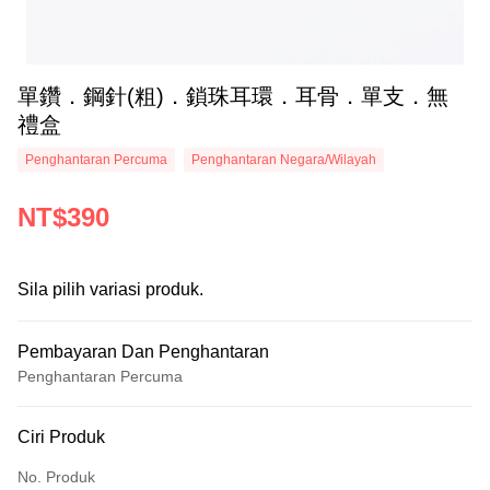
單鑽．鋼針(粗)．鎖珠耳環．耳骨．單支．無
禮盒
Penghantaran Percuma
Penghantaran Negara/Wilayah
NT$390
Sila pilih variasi produk.
Pembayaran Dan Penghantaran
Penghantaran Percuma
Kaedah Pembayaran
Ciri Produk
Kad Kredit (Bayaran Penuh)
No. Produk
Ansuran Kad Kredit