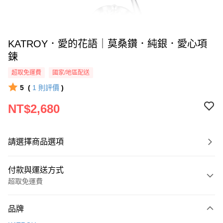
KATROY．愛的花語｜莫桑鑽．純銀．愛心項
鍊
超取免運費
國家/地區配送
5
(
1
則評價
)
NT$2,680
請選擇商品選項
付款與運送方式
超取免運費
付款方式
品牌
信用卡一次付款