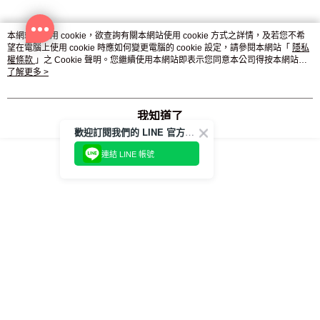
本網站中使用 cookie，欲查詢有關本網站使用 cookie 方式之詳情，及若您不希
評價
查看全部
望在電腦上使用 cookie 時應如何變更電腦的 cookie 設定，請參閱本網站「
隱私
權條款
」之 Cookie 聲明。您繼續使用本網站即表示您同意本公司得按本網站使
5
(
1
則評價
)
用條款之 Cookie 聲明使用 cookie。
了解更多 >
jiuan590
2023/12/17
|
銀色
我知道了
歡迎訂閱我們的 LINE 官方帳號
連結 LINE 帳號
本分類熱銷
全站排行
熱門標籤