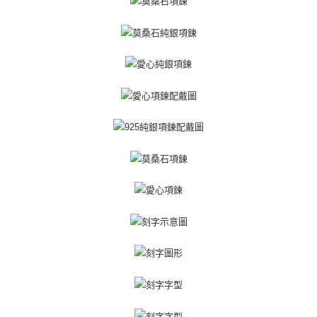
權轉讓予恩沛科技股份有限公司。
免運費
２．關於個人資料處理事宜，請瀏覽以下網址：
https://aftee.tw/terms/#terms3
黑貓宅急便-(離島請自行填寫住址)
３．未成年的使用者請事先徵得法定代理人或監護人之同意方可使用
免運費
「AFTEE先享後付」，若未經同意申辦者引起之損失，本公司不負相關責
任。
郵局掛號
４．使用「AFTEE先享後付」時，將依據個別帳號之用戶狀況，依本公司即
時審查核予不同之上限額度；若仍有額度不足之情形，本公司將視審查結果
免運費
請求用戶進行身份認證。
５．嚴禁一人註冊多個帳號或使用他人資訊註冊。若發現惡意使用之情形，
機車快遞(限大台北地區運費到付) 下單後請聯絡LINE官方帳號 @gi
恩沛科技股份有限公司將有權停止該用戶之使用額度並採取法律行動。
umka
免運費
黑貓到付(離島不適用)
免運費
海外宅配
查看運費