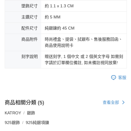
墜飾尺寸
約 1.1 x 1.3 CM
主鑽尺寸
約 5 MM
配件尺寸
純銀鍊約 45 CM
商品附件
時尚禮盒、提袋、拭銀布、售後服務回函、
商品使用說明卡
刻字說明
贈送刻字, 1 個中文 或 2 個英文字母 如需刻
字請於訂單欄位備註, 如未備註視同放棄!
客服
商品相關分類 (5)
查看全部
KATROY
銀飾
925銀飾
925純銀項鍊