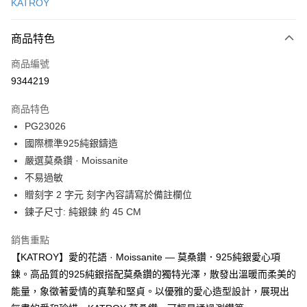
KATROY
信用卡分期付款
3 期 0 利率 每期
NT$893
21家銀行
商品特色
6 期 0 利率 每期
NT$446
21家銀行
合作金庫商業銀行
第一商業銀行
商品編號
華南商業銀行
彰化商業銀行
12 期 0 利率 每期
NT$223
21家銀行
合作金庫商業銀行
第一商業銀行
9344219
上海商業儲蓄銀行
台北富邦商業銀行
華南商業銀行
彰化商業銀行
24 期 0 利率 每期
NT$111
20家銀行
合作金庫商業銀行
第一商業銀行
國泰世華商業銀行
兆豐國際商業銀行
上海商業儲蓄銀行
台北富邦商業銀行
商品特色
華南商業銀行
彰化商業銀行
臺灣中小企業銀行
台中商業銀行
合作金庫商業銀行
第一商業銀行
超商取貨付款
國泰世華商業銀行
兆豐國際商業銀行
PG23026
上海商業儲蓄銀行
台北富邦商業銀行
匯豐（台灣）商業銀行
華泰商業銀行
華南商業銀行
彰化商業銀行
臺灣中小企業銀行
台中商業銀行
國泰世華商業銀行
兆豐國際商業銀行
國際標準925純銀鑄造
聯邦商業銀行
遠東國際商業銀行
LINE Pay
上海商業儲蓄銀行
台北富邦商業銀行
匯豐（台灣）商業銀行
華泰商業銀行
臺灣中小企業銀行
台中商業銀行
元大商業銀行
永豐商業銀行
嚴選莫桑鑽 · Moissanite
兆豐國際商業銀行
臺灣中小企業銀行
聯邦商業銀行
遠東國際商業銀行
匯豐（台灣）商業銀行
華泰商業銀行
Apple Pay
玉山商業銀行
星展（台灣）商業銀行
台中商業銀行
匯豐（台灣）商業銀行
不易過敏
元大商業銀行
永豐商業銀行
聯邦商業銀行
遠東國際商業銀行
台新國際商業銀行
中國信託商業銀行
華泰商業銀行
聯邦商業銀行
玉山商業銀行
星展（台灣）商業銀行
贈刻字 2 字元 刻字內容請寫於備註欄位
街口支付
元大商業銀行
永豐商業銀行
台灣樂天信用卡公司
遠東國際商業銀行
元大商業銀行
台新國際商業銀行
中國信託商業銀行
鍊子尺寸: 純銀鍊 約 45 CM
玉山商業銀行
星展（台灣）商業銀行
永豐商業銀行
玉山商業銀行
台灣樂天信用卡公司
悠遊付
台新國際商業銀行
中國信託商業銀行
星展（台灣）商業銀行
台新國際商業銀行
銷售重點
台灣樂天信用卡公司
中國信託商業銀行
台灣樂天信用卡公司
Google Pay
【KATROY】愛的花語 · Moissanite — 莫桑鑽．925純銀愛心項
全盈+PAY
鍊。高品質的925純銀搭配莫桑鑽的獨特光澤，散發出溫暖而柔美的
能量，象徵著愛情的真摯和堅貞。以優雅的愛心造型設計，展現出
AFTEE先享後付