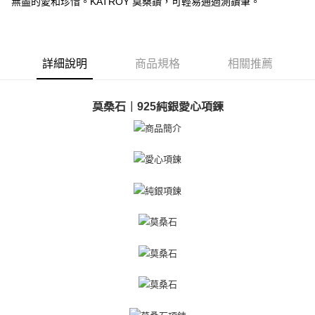
無盡的愛和珍惜。KATROY 莫桑鑽，可輕易通過測鑽筆。
相關說明
【關於「AFTEE先享後付」】
ATM付款
AFTEE先享後付是「在收到商品之後才付款」的支付方式。 讓您購物簡單
便利好安心！
貨到付款
１．簡單：不需註冊會員、不需綁卡、不需儲值。
詳細說明
商品規格
相關推薦
２．便利：只要手機號碼，簡訊認證，即可結帳。
３．安心：先確認商品／服務後，再付款。
運送方式
莫桑石｜925純銀愛心項鍊
【「AFTEE先享後付」結帳流程】
全家取貨付款
１．於結帳方式選擇「AFTEE先享後付」後，將跳轉至「AFTEE先享後付」
免運費
結帳頁面，進行簡訊認證並確認金額後，即可完成結帳。
２．訂單成立數日內，您將收到繳費通知簡訊。
付款後全家取貨
３．收到繳費通知簡訊後14天內，點擊此簡訊中的連結，可透過四大超商／
ATM／網路銀行／等多元方式進行付款，方視為交易完成。
免運費
※ 請注意：結帳手續完成當下不需立刻繳費，但若您需要取消訂單，請聯絡
購買商品的店家。未經商家同意取消之訂單仍視為有效，需透過AFTEE先享
7-11取貨付款
後付繳納相關費用。
免運費
※ 交易是否成功請以「AFTEE先享後付 」之結帳頁面顯示為準，若有關於
是否繳費成功／繳費後需取消欲退款等相關疑問，請聯繫「AFTEE先享後付
客戶支援中心」
https://netprotections.freshdesk.com/support/home
付款後7-11取貨
免運費
【注意事項】
１．透過由恩沛科技股份有限公司提供之「AFTEE先享後付」服務完成之交
7-11取貨(快速到店)
易，需依本服務之必要範圍內提供個人資料，並將交易相關給付款項請求債