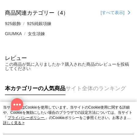
商品関連カテゴリー（4）
[すべて表示]
925銀飾
925純銀項鍊
GIUMKA
女生項鍊
レビュー
この商品が気に入りましたか？購入された商品のレビューを投稿
してください
本カテゴリーの人気商品
サイト全体のランキング
当サイトではCookieを使用しています。当サイトのCookie使用に関する詳細
人気タグ
や、Cookieを無効にしたい場合のブラウザでの設定方法については、当サイト
「
プライバシーポリシー
」のCookieポリシーをご参照ください。お客さま
が、当サイトを引き続き使用される場合、当社がサイト利用規約のCookieポリ
詳しく見る >
シーに基づいてCookieを使用することに同意したものとみなします。