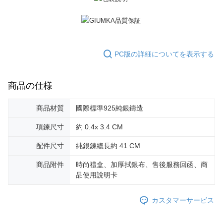
3.現在、台湾の会員のみご利用いただけます。
送料無料
三、利用規約「AFTEE代金後払い」（以下当サービスという）はネットプ
郵局掛號
ロテクションズ（以下 AFTEE という）が提供し、AFTEEが代金を徴収し
ます。当サービスご利用の際に提供しなければならない個人情報（注文者
送料無料
の氏名、電話番号、受取人の氏名、電話番号、受取人住所を含むがこれに
PC版の詳細についてを表示する
限らない）は、AFTEEに渡され当サービスで必要な範囲内で利用されま
機車快遞(限大台北地區運費到付) 下單後請聯絡LINE官方帳號 @gi
す。AFTEEの個人情報の収集、処理、利用について、詳細はAFTEE公式ホ
umka
ームページの『個人情報の収集、処理及び利用に関する声明』をご参照く
ださい（
https://aftee.tw/privacypolicy/
）。
送料無料
商品の仕様
AFTEEの初回ご利用の際に、審査を通過すれば、最高額がNT$10,000にな
黑貓到付(離島不適用)
商品材質
國際標準925純銀鑄造
ります。支払い期限を過ぎた場合、その金額に基づいて年利20%の遅延滞
送料無料
納金が加算されます。未成年の利用者は、事前に法定代理人または後見人
項鍊尺寸
約 0.4x 3.4 CM
の同意を得ればAFTEEをご利用いただけます。
海外宅配
送料を確認
配件尺寸
純銀鍊總長約 41 CM
個人情報の処理、利用について疑問がある、または関連する法律の権利を
行使したい場合は、ネットプロテクションズ
cs_tw@netprotections.co.jp
にご連絡ください。上記に示した個人情報を、必要な購入注文書とあわせ
商品附件
時尚禮盒、加厚拭銀布、售後服務回函、商
てAFTEEにご提供いただく、またはAFTEEにあなたの個人情報の収集、処
品使用說明卡
理、利用を許可することににご同意いただけない場合は、当サービスを選
択しないでください。
カスタマーサービス