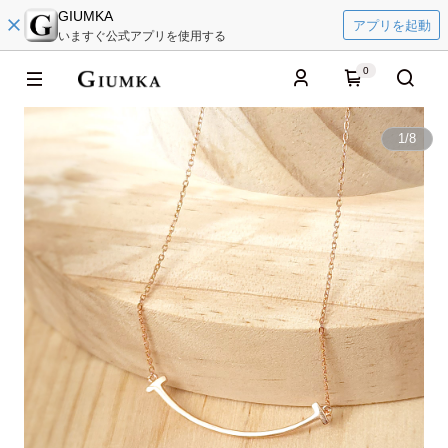
GIUMKA
アプリを起動
いますぐ公式アプリを使用する
0
1
/
8