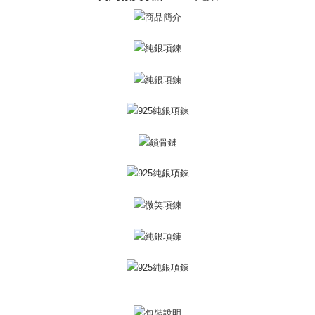
ATM払い
1.お支払い方法でAFTEE代金後払いを選択すると、携帯電話認証ウィンド
ウが表示されます。
代金引換
2.SMSで認証してお支払い手続を進めてください。
3.注文するときのお支払いは不要です。商品はご指定の住所に配送されま
す。
配送方法
4.ご注文が完了すると、携帯に支払い通知のSMSが届きます。アプリ会員
の場合は、AFTEE アプリプッシュ通知が届きます。
全家取貨付款
5.商品受け取り時のお支払いは不要です。商品を確かめてから、SMSまた
送料無料
はアプリの通知に従って、4大コンビニ、またはATM/オンラインバンキン
グでお支払いください。
付款後全家取貨
代金納付期限は最短で 14 日以内ですので、ご注意ください。AFTEE アプ
送料無料
リをダウンロードして AFTEE 会員になるとお支払い期限を最長 45 日以内
まで延長できます。
7-11取貨付款
送料無料
お支払期限は、ショップが請求した期日と、AFTEEで延長できる日数をも
とに計算されます。AFTEEで注文すると、商品を受け取るまで支払い期限
付款後7-11取貨
を延長できますが、商品を期限内に受け取れない場合があります（例：予
約商品や商品到着日が比較的遅い商品）。そのため、商品到着の有無に関
送料無料
わらず、AFTEEで指定された期限内にお支払いください。
7-11取貨(快速到店)
二、支払い限度額
送料無料
1.初回 AFTEEを ご利用の際に、認証結果及び当社の審査の結果に基づ
き、限度額が設定されます。
2.決済金額は最低NT$20です。
黑貓宅急便-(離島請自行填寫住址)