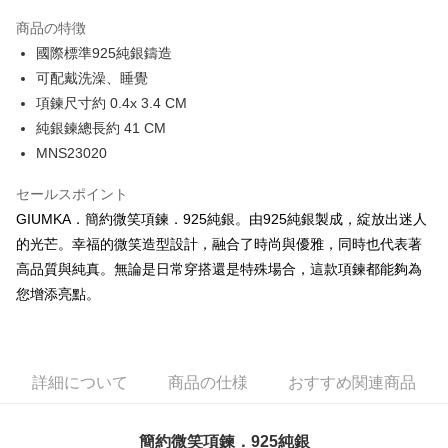
3回払い、金利0、毎回
NT$426
21行の銀行
商品の特徴
6回払い、金利0、毎回
NT$213
21行の銀行
合作金庫商業銀行
第一商業銀行
國際標準925純銀鑄造
華南商業銀行
彰化商業銀行
12回払い、金利0、毎回
NT$106
21行の銀行
合作金庫商業銀行
第一商業銀行
可配戴洗澡、睡覺
上海商業儲蓄銀行
台北富邦商業銀行
華南商業銀行
彰化商業銀行
24回払い、金利0、毎回
NT$53
20行の銀行
合作金庫商業銀行
第一商業銀行
国泰世華商業銀行
兆豐國際商業銀行
項鍊尺寸約 0.4x 3.4 CM
上海商業儲蓄銀行
台北富邦商業銀行
華南商業銀行
彰化商業銀行
台湾中小企業銀行
台中商業銀行
合作金庫商業銀行
第一商業銀行
純銀鍊總長約 41 CM
コンビニ店頭代金引換
国泰世華商業銀行
兆豐國際商業銀行
上海商業儲蓄銀行
台北富邦商業銀行
HSBC(台湾)商業銀行
華泰商業銀行
華南商業銀行
彰化商業銀行
台湾中小企業銀行
台中商業銀行
MNS23020
国泰世華商業銀行
兆豐國際商業銀行
聯邦商業銀行
遠東国際商業銀行
LINE Pay
上海商業儲蓄銀行
台北富邦商業銀行
HSBC(台湾)商業銀行
華泰商業銀行
台湾中小企業銀行
台中商業銀行
元大商業銀行
永豐商業銀行
兆豐國際商業銀行
台湾中小企業銀行
聯邦商業銀行
遠東国際商業銀行
セールスポイント
HSBC(台湾)商業銀行
華泰商業銀行
Apple Pay
玉山商業銀行
星展(台湾)商業銀行
台中商業銀行
HSBC(台湾)商業銀行
元大商業銀行
永豐商業銀行
GIUMKA．簡約微笑項鍊．925純銀。由925純銀製成，綻放出迷人
聯邦商業銀行
遠東国際商業銀行
台新國際商業銀行
中国信託商業銀行
華泰商業銀行
聯邦商業銀行
玉山商業銀行
星展(台湾)商業銀行
JKOPAY
元大商業銀行
永豐商業銀行
的光芒。幸福的微笑造型設計，融合了時尚與優雅，同時也代表著
台湾楽天クレジットカード会社
遠東国際商業銀行
元大商業銀行
台新國際商業銀行
中国信託商業銀行
玉山商業銀行
星展(台湾)商業銀行
高品質與純真。無論是日常穿搭還是特殊場合，這款項鍊都能夠為
永豐商業銀行
玉山商業銀行
台湾楽天クレジットカード会社
Easy Wallet
台新國際商業銀行
中国信託商業銀行
星展(台湾)商業銀行
台新國際商業銀行
您增添亮點。
台湾楽天クレジットカード会社
中国信託商業銀行
台湾楽天クレジットカード会社
Google Pay
Plus Pay
詳細について
商品の仕様
おすすめ関連商品
AFTEE代金後払い
説明
一、 AFTEE代金後払いについて
簡約微笑項鍊．925純銀