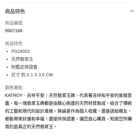
信用卡分期付款
3 期 0 利率 每期
NT$2,933
21家銀行
商品特色
6 期 0 利率 每期
NT$1,466
21家銀行
合作金庫商業銀行
第一商業銀行
商品編號
華南商業銀行
彰化商業銀行
12 期 0 利率 每期
NT$733
21家銀行
合作金庫商業銀行
第一商業銀行
9507168
上海商業儲蓄銀行
台北富邦商業銀行
華南商業銀行
彰化商業銀行
24 期 0 利率 每期
NT$366
20家銀行
合作金庫商業銀行
第一商業銀行
國泰世華商業銀行
兆豐國際商業銀行
上海商業儲蓄銀行
台北富邦商業銀行
商品特色
華南商業銀行
彰化商業銀行
臺灣中小企業銀行
台中商業銀行
合作金庫商業銀行
第一商業銀行
超商取貨付款
國泰世華商業銀行
兆豐國際商業銀行
PG24002
上海商業儲蓄銀行
台北富邦商業銀行
匯豐（台灣）商業銀行
華泰商業銀行
華南商業銀行
彰化商業銀行
臺灣中小企業銀行
台中商業銀行
國泰世華商業銀行
兆豐國際商業銀行
天然翡翠玉
聯邦商業銀行
遠東國際商業銀行
LINE Pay
上海商業儲蓄銀行
台北富邦商業銀行
匯豐（台灣）商業銀行
華泰商業銀行
臺灣中小企業銀行
台中商業銀行
元大商業銀行
永豐商業銀行
附鑑定保證書
兆豐國際商業銀行
臺灣中小企業銀行
聯邦商業銀行
遠東國際商業銀行
匯豐（台灣）商業銀行
華泰商業銀行
Apple Pay
玉山商業銀行
星展（台灣）商業銀行
台中商業銀行
匯豐（台灣）商業銀行
尺寸 約 6.1 X 3.6 CM
元大商業銀行
永豐商業銀行
聯邦商業銀行
遠東國際商業銀行
台新國際商業銀行
中國信託商業銀行
華泰商業銀行
聯邦商業銀行
玉山商業銀行
星展（台灣）商業銀行
街口支付
元大商業銀行
永豐商業銀行
台灣樂天信用卡公司
遠東國際商業銀行
元大商業銀行
銷售重點
台新國際商業銀行
中國信託商業銀行
玉山商業銀行
星展（台灣）商業銀行
永豐商業銀行
玉山商業銀行
台灣樂天信用卡公司
悠遊付
KATROY．吉祥平安｜天然翡翠玉牌，代表著吉祥和平安的象徵意
台新國際商業銀行
中國信託商業銀行
星展（台灣）商業銀行
台新國際商業銀行
義。每一塊翡翠玉牌都是由精心挑選的天然材質製成，結合了傳統
台灣樂天信用卡公司
中國信託商業銀行
台灣樂天信用卡公司
Google Pay
的工藝和現代的設計風格。無論是作為個人收藏，還是送給親友，
全盈+PAY
都能帶來好運和幸福。還提供保證書，讓您放心購買，知道您所購
買的是真正的天然翡翠玉。
AFTEE先享後付
相關說明