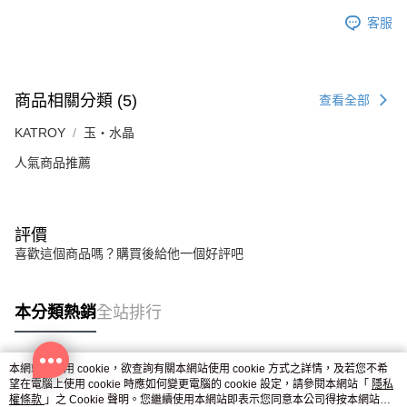
客服
商品相關分類 (5)
查看全部
KATROY
玉・水晶
人氣商品推薦
評價
喜歡這個商品嗎？購買後給他一個好評吧
本分類熱銷
全站排行
本網站中使用 cookie，欲查詢有關本網站使用 cookie 方式之詳情，及若您不希
熱門標籤
望在電腦上使用 cookie 時應如何變更電腦的 cookie 設定，請參閱本網站「
隱私
權條款
」之 Cookie 聲明。您繼續使用本網站即表示您同意本公司得按本網站使