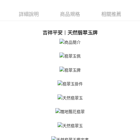
【關於「AFTEE先享後付」】
ATM付款
AFTEE先享後付是「在收到商品之後才付款」的支付方式。 讓您購物簡單
詳細說明
商品規格
相關推薦
便利好安心！
貨到付款
１．簡單：不需註冊會員、不需綁卡、不需儲值。
２．便利：只要手機號碼，簡訊認證，即可結帳。
吉祥平安｜天然翡翠玉牌
３．安心：先確認商品／服務後，再付款。
運送方式
【「AFTEE先享後付」結帳流程】
全家取貨付款
１．於結帳方式選擇「AFTEE先享後付」後，將跳轉至「AFTEE先享後付」
免運費
結帳頁面，進行簡訊認證並確認金額後，即可完成結帳。
２．訂單成立數日內，您將收到繳費通知簡訊。
付款後全家取貨
３．收到繳費通知簡訊後14天內，點擊此簡訊中的連結，可透過四大超商／
ATM／網路銀行／等多元方式進行付款，方視為交易完成。
免運費
※ 請注意：結帳手續完成當下不需立刻繳費，但若您需要取消訂單，請聯絡
購買商品的店家。未經商家同意取消之訂單仍視為有效，需透過AFTEE先享
7-11取貨付款
後付繳納相關費用。
免運費
※ 交易是否成功請以「AFTEE先享後付 」之結帳頁面顯示為準，若有關於
是否繳費成功／繳費後需取消欲退款等相關疑問，請聯繫「AFTEE先享後付
客戶支援中心」
https://netprotections.freshdesk.com/support/home
付款後7-11取貨
免運費
【注意事項】
１．透過由恩沛科技股份有限公司提供之「AFTEE先享後付」服務完成之交
7-11取貨(快速到店)
易，需依本服務之必要範圍內提供個人資料，並將交易相關給付款項請求債
權轉讓予恩沛科技股份有限公司。
免運費
２．關於個人資料處理事宜，請瀏覽以下網址：