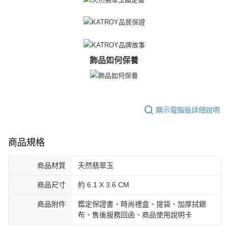
https://aftee.tw/terms/#terms3
黑貓宅急便-(離島請自行填寫住址)
３．未成年的使用者請事先徵得法定代理人或監護人之同意方可使用
免運費
「AFTEE先享後付」，若未經同意申辦者引起之損失，本公司不負相關責
任。
郵局掛號
４．使用「AFTEE先享後付」時，將依據個別帳號之用戶狀況，依本公司即
時審查核予不同之上限額度；若仍有額度不足之情形，本公司將視審查結果
免運費
飾品如何保養
請求用戶進行身份認證。
５．嚴禁一人註冊多個帳號或使用他人資訊註冊。若發現惡意使用之情形，
機車快遞(限大台北地區運費到付) 下單後請聯絡LINE官方帳號 @gi
恩沛科技股份有限公司將有權停止該用戶之使用額度並採取法律行動。
umka
免運費
顯示電腦版詳細說明
黑貓到付(離島不適用)
免運費
商品規格
海外宅配
查看運費
商品材質
天然翡翠玉
商品尺寸
約 6.1 X 3.6 CM
商品附件
鑑定保證書、時尚禮盒、提袋、加厚拭銀
布、售後服務回函、商品使用說明卡